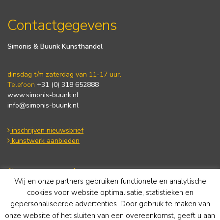
Contactgegevens
Simonis & Buunk Kunsthandel
dinsdag t/m zaterdag van 11-17 uur.
Telefoon
+31 (0) 318 652888
www.simonis-buunk.nl
info@simonis-buunk.nl
inschrijven nieuwsbrief
kunstwerk aanbieden
Algemene voorwaarden
Wij en onze partners gebruiken functionele en analytische
Privacy statement
Cookie Policy
cookies voor website optimalisatie, statistieken en
Disclaimer
gepersonaliseerde advertenties. Door gebruik te maken van
onze website of het sluiten van een overeenkomst, geeft u aan