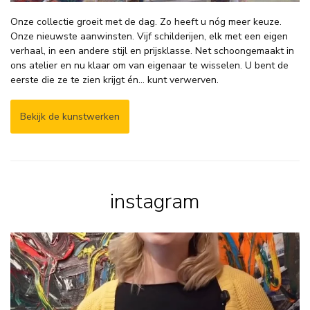
Onze collectie groeit met de dag. Zo heeft u nóg meer keuze.
Onze nieuwste aanwinsten. Vijf schilderijen, elk met een eigen
verhaal, in een andere stijl en prijsklasse. Net schoongemaakt in
ons atelier en nu klaar om van eigenaar te wisselen. U bent de
eerste die ze te zien krijgt én… kunt verwerven.
Bekijk de kunstwerken
instagram
𝗦𝗼𝗺𝗺𝗶𝗴𝗲 𝘀𝗰𝗵𝗶𝗹𝗱𝗲𝗿𝗶𝗷𝗲𝗻
...
7
1