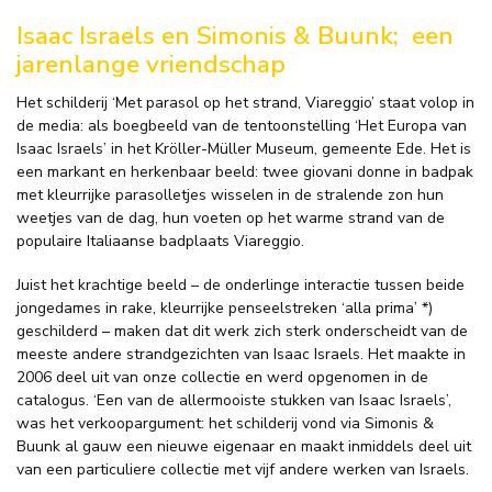
Isaac Israels en Simonis & Buunk;
een
jarenlange vriendschap
Het schilderij ‘Met parasol op het strand, Viareggio’ staat volop in
de media: als boegbeeld van de tentoonstelling ‘Het Europa van
Isaac Israels’ in het Kröller-Müller Museum, gemeente Ede. Het is
een markant en herkenbaar beeld: twee giovani donne in badpak
met kleurrijke parasolletjes wisselen in de stralende zon hun
weetjes van de dag, hun voeten op het warme strand van de
populaire Italiaanse badplaats Viareggio.
Juist het krachtige beeld – de onderlinge interactie tussen beide
jongedames in rake, kleurrijke penseelstreken ‘alla prima’ *)
geschilderd – maken dat dit werk zich sterk onderscheidt van de
meeste andere strandgezichten van Isaac Israels. Het maakte in
2006 deel uit van onze collectie en werd opgenomen in de
catalogus. ‘Een van de allermooiste stukken van Isaac Israels’,
was het verkoopargument: het schilderij vond via Simonis &
Buunk al gauw een nieuwe eigenaar en maakt inmiddels deel uit
van een particuliere collectie met vijf andere werken van Israels.