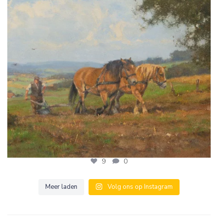
9
0
9
0
Meer laden
Volg ons op Instagram