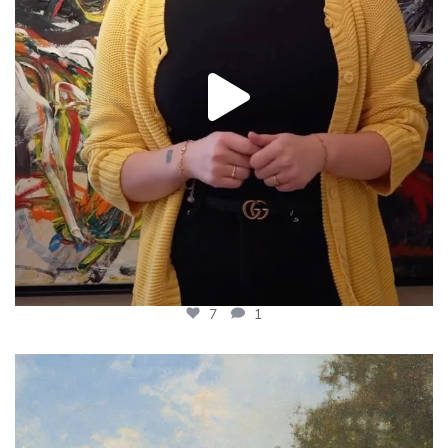
7
1
𝗪𝗮𝗮𝗿 𝗼𝗼𝗶𝘁 𝗝𝗮𝗻 𝗛𝗼𝗹𝘁𝗿𝘂𝗽
...