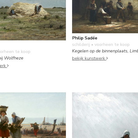
Philip Sadée
schilderij
• voorheen te koop
Kegelen op de binnenplaats, Lim
orheen te koop
bij Wolfheze
bekijk kunstwerk
werk