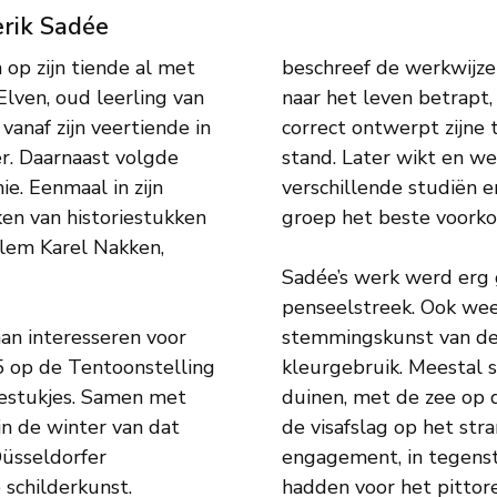
erik Sadée
op zijn tiende al met
beschreef de werkwijze 
Elven, oud leerling van
naar het leven betrapt,
vanaf zijn veertiende in
correct ontwerpt zijne
er. Daarnaast volgde
stand. Later wikt en 
. Eenmaal in zijn
verschillende studiën e
ken van historiestukken
groep het beste voorko
llem Karel Nakken,
Sadée’s werk werd erg
penseelstreek. Ook wee
aan interesseren voor
stemmingskunst van de H
5 op de Tentoonstelling
kleurgebruik. Meestal s
estukjes. Samen met
duinen, met de zee op d
 in de winter van dat
de visafslag op het str
Düsseldorfer
engagement, in tegenste
 schilderkunst.
hadden voor het pittore