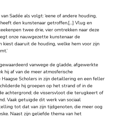
van Sadée als volgt: ‘eene of andere houding,
 heeft den kunstenaar getroffen.[…] Vlug en
 teekenpen twee drie, vier omtrekken naar deze
weegt onze nauwgezette kunstenaar de
n kiest daaruit de houding, welke hem voor zijn
mt.’
 gewaardeerd vanwege de gladde, afgewerkte
k hij af van de meer atmosferische
aagse Scholers in zijn detaillering en een feller
childerde hij groepen op het strand of in de
e achtergrond; de vissersvloot die terugkeert of
and. Vaak getuigde dit werk van sociaal
lling tot dat van zijn tijdgenoten, die meer oog
ske. Naast zijn geliefde thema van het