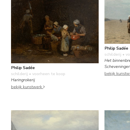
Philip Sadée
schilderij
• vo
Het binnenbr
Scheveninge
Philip Sadée
bekijk kunst
schilderij
• voorheen te koop
Haringrokerij
bekijk kunstwerk