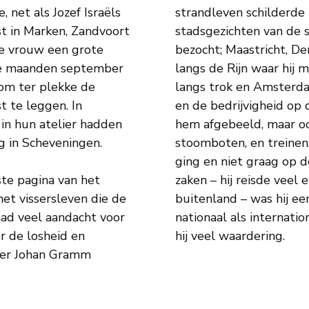
net als Jozef Israëls
strandleven schilderde 
stadsgezichten van de st
de vrouw een grote
bezocht; Maastricht, De
 de maanden september
langs de Rijn waar hij 
om ter plekke de
langs trok en Amsterda
t te leggen. In
en de bedrijvigheid op 
 in hun atelier hadden
hem afgebeeld, maar o
ng in Scheveningen.
stoomboten, en treinen.
ging en niet graag op d
ste pagina van het
zaken – hij reisde veel
het vissersleven die de
buitenland – was hij e
 had veel aandacht voor
nationaal als internat
or de losheid en
hij veel waardering.
jver Johan Gramm