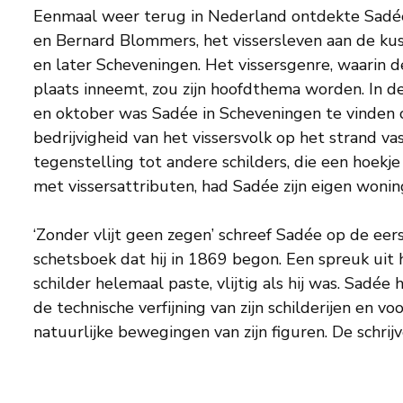
Eenmaal weer terug in Nederland ontdekte Sadée, 
en Bernard Blommers, het vissersleven aan de kust in Marken, Zandvoort
en later Scheveningen. Het vissersgenre, waarin 
plaats inneemt, zou zijn hoofdthema worden. In
en oktober was Sadée in Scheveningen te vinden 
bedrijvigheid van het vissersvolk op het strand vas
tegenstelling tot andere schilders, die een hoekje
met vissersattributen, had Sadée zijn eigen woni
‘Zonder vlijt geen zegen’ schreef Sadée op de eer
schetsboek dat hij in 1869 begon. Een spreuk uit 
schilder helemaal paste, vlijtig als hij was. Sadée
de technische verfijning van zijn schilderijen en vo
natuurlijke bewegingen van zijn figuren. De schri