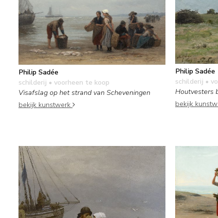
Philip Sadée
Philip Sadée
schilderij
• vo
schilderij
• voorheen te koop
Houtvesters 
Visafslag op het strand van Scheveningen
bekijk kunst
bekijk kunstwerk