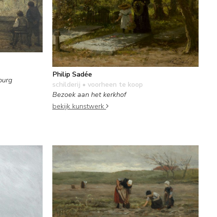
Philip Sadée
burg
schilderij
• voorheen te koop
Bezoek aan het kerkhof
bekijk kunstwerk