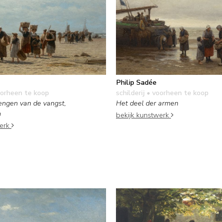
Philip Sadée
orheen te koop
schilderij
• voorheen te koop
engen van de vangst,
Het deel der armen
n
bekijk kunstwerk
werk