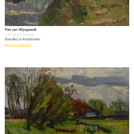
Piet van Wijngaerdt
schilderij
• te koop
Boerderij in Amstelveen
bekijk kunstwerk