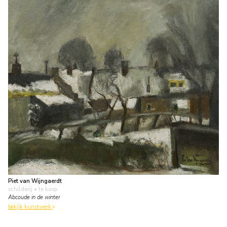
Piet van Wijngaerdt
schilderij
• te koop
Abcoude in de winter
bekijk kunstwerk