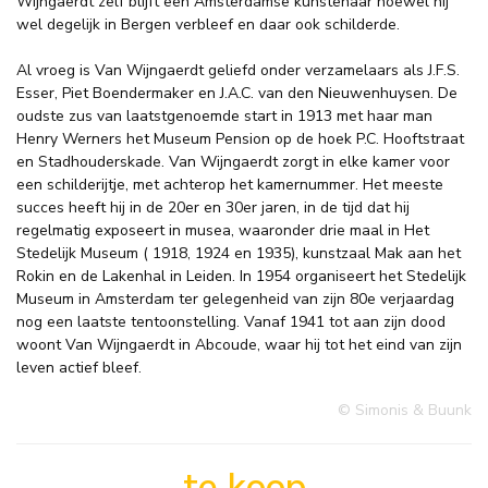
Wijngaerdt zelf blijft een Amsterdamse kunstenaar hoewel hij
wel degelijk in Bergen verbleef en daar ook schilderde.
Al vroeg is Van Wijngaerdt geliefd onder verzamelaars als J.F.S.
Esser, Piet Boendermaker en J.A.C. van den Nieuwenhuysen. De
oudste zus van laatstgenoemde start in 1913 met haar man
Henry Werners het Museum Pension op de hoek P.C. Hooftstraat
en Stadhouderskade. Van Wijngaerdt zorgt in elke kamer voor
een schilderijtje, met achterop het kamernummer. Het meeste
succes heeft hij in de 20er en 30er jaren, in de tijd dat hij
regelmatig exposeert in musea, waaronder drie maal in Het
Stedelijk Museum ( 1918, 1924 en 1935), kunstzaal Mak aan het
Rokin en de Lakenhal in Leiden. In 1954 organiseert het Stedelijk
Museum in Amsterdam ter gelegenheid van zijn 80e verjaardag
nog een laatste tentoonstelling. Vanaf 1941 tot aan zijn dood
woont Van Wijngaerdt in Abcoude, waar hij tot het eind van zijn
leven actief bleef.
© Simonis & Buunk
te koop