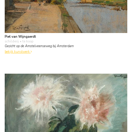
Piet van Wijngaerdt
schilderij
• te koop
Gezicht op de Amstelveenseweg bij Amsterdam
bekijk kunstwerk