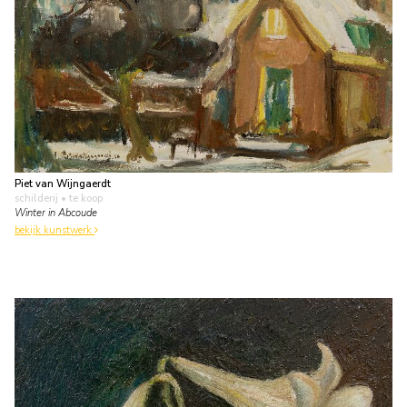
Piet van Wijngaerdt
schilderij
• te koop
Winter in Abcoude
bekijk kunstwerk