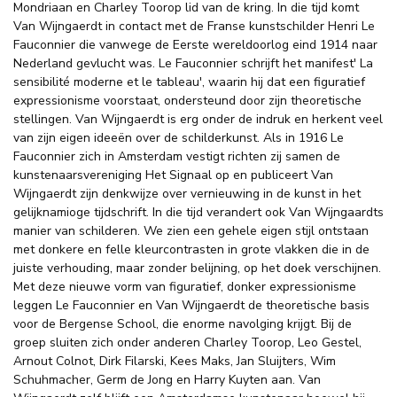
Mondriaan en Charley Toorop lid van de kring. In die tijd komt
Van Wijngaerdt in contact met de Franse kunstschilder Henri Le
Fauconnier die vanwege de Eerste wereldoorlog eind 1914 naar
Nederland gevlucht was. Le Fauconnier schrijft het manifest' La
sensibilité moderne et le tableau', waarin hij dat een figuratief
expressionisme voorstaat, ondersteund door zijn theoretische
stellingen. Van Wijngaerdt is erg onder de indruk en herkent veel
van zijn eigen ideeën over de schilderkunst. Als in 1916 Le
Fauconnier zich in Amsterdam vestigt richten zij samen de
kunstenaarsvereniging Het Signaal op en publiceert Van
Wijngaerdt zijn denkwijze over vernieuwing in de kunst in het
gelijknamioge tijdschrift. In die tijd verandert ook Van Wijngaardts
manier van schilderen. We zien een gehele eigen stijl ontstaan
met donkere en felle kleurcontrasten in grote vlakken die in de
juiste verhouding, maar zonder belijning, op het doek verschijnen.
Met deze nieuwe vorm van figuratief, donker expressionisme
leggen Le Fauconnier en Van Wijngaerdt de theoretische basis
voor de Bergense School, die enorme navolging krijgt. Bij de
groep sluiten zich onder anderen Charley Toorop, Leo Gestel,
Arnout Colnot, Dirk Filarski, Kees Maks, Jan Sluijters, Wim
Schuhmacher, Germ de Jong en Harry Kuyten aan. Van