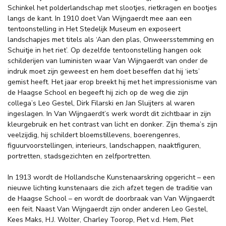
Schinkel het polderlandschap met slootjes, rietkragen en bootjes
langs de kant. In 1910 doet Van Wijngaerdt mee aan een
tentoonstelling in Het Stedelijk Museum en exposeert
landschapjes met titels als ‘Aan den plas, Onweersstemming en
Schuitje in het riet’. Op dezelfde tentoonstelling hangen ook
schilderijen van luministen waar Van Wijngaerdt van onder de
indruk moet zijn geweest en hem doet beseffen dat hij ‘iets’
gemist heeft. Het jaar erop breekt hij met het impressionisme van
de Haagse School en begeeft hij zich op de weg die zijn
collega’s Leo Gestel, Dirk Filarski en Jan Sluijters al waren
ingeslagen. In Van Wijngaerdt’s werk wordt dit zichtbaar in zijn
kleurgebruik en het contrast van licht en donker. Zijn thema’s zijn
veelzijdig, hij schildert bloemstillevens, boerengenres,
figuurvoorstellingen, interieurs, landschappen, naaktfiguren,
portretten, stadsgezichten en zelfportretten.
In 1913 wordt de Hollandsche Kunstenaarskring opgericht – een
nieuwe lichting kunstenaars die zich afzet tegen de traditie van
de Haagse School – en wordt de doorbraak van Van Wijngaerdt
een feit. Naast Van Wijngaerdt zijn onder anderen Leo Gestel,
Kees Maks, H.J. Wolter, Charley Toorop, Piet v.d. Hem, Piet