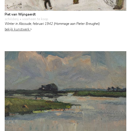
Piet van Wijngaerdt
schilderij
• voorheen te koop
Winter in Abcoude, februari 1942 (Hommage aan Pieter Breughel)
bekijk kunstwerk