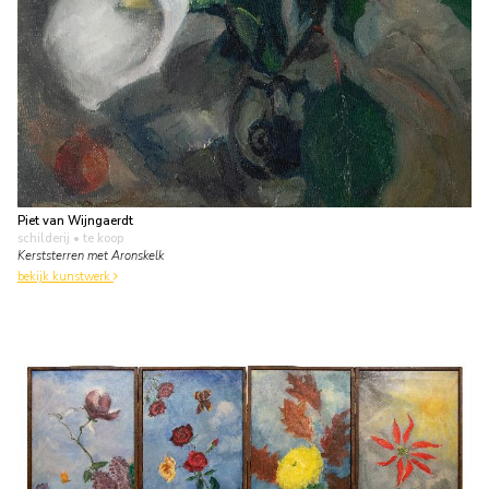
Piet van Wijngaerdt
schilderij
• te koop
Kerststerren met Aronskelk
bekijk kunstwerk