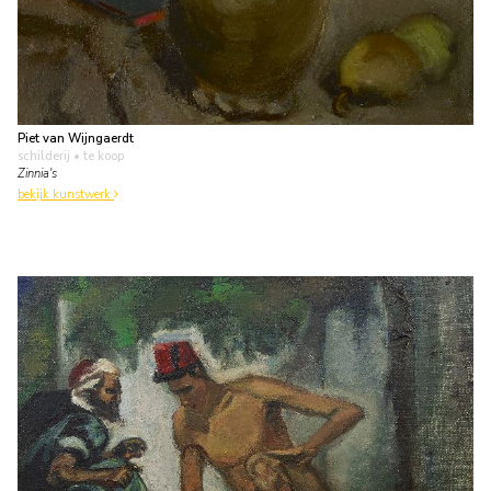
Piet van Wijngaerdt
schilderij
• te koop
Zinnia's
bekijk kunstwerk