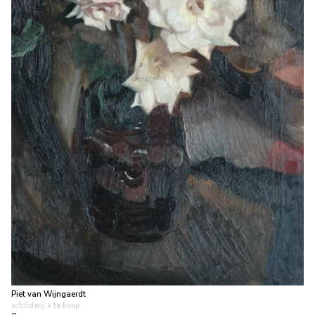
Piet van Wijngaerdt
schilderij
• te koop