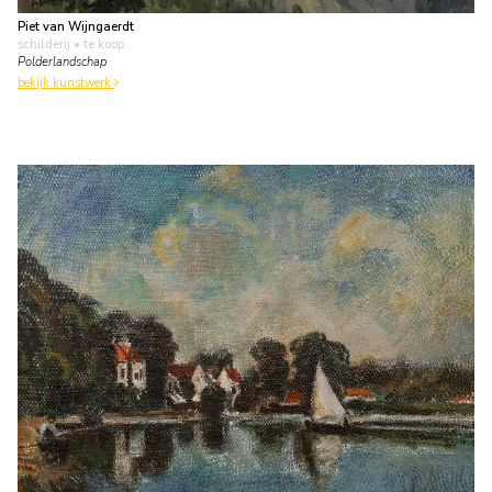
Piet van Wijngaerdt
schilderij
• te koop
Polderlandschap
bekijk kunstwerk