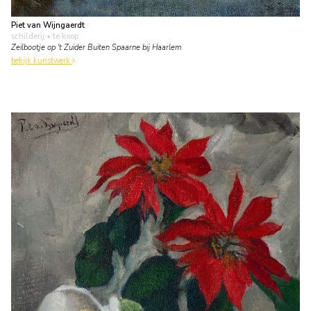
Piet van Wijngaerdt
schilderij
• te koop
Zeilbootje op 't Zuider Buiten Spaarne bij Haarlem
bekijk kunstwerk