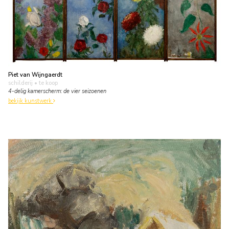
Piet van Wijngaerdt
schilderij
• te koop
4-delig kamerscherm: de vier seizoenen
bekijk kunstwerk