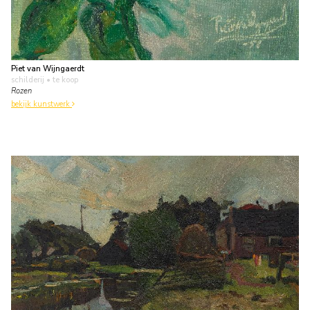
Piet van Wijngaerdt
schilderij
• te koop
Rozen
bekijk kunstwerk