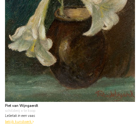
Piet van Wijngaerdt
schilderij
• te koop
Lelietak in een vaas
bekijk kunstwerk