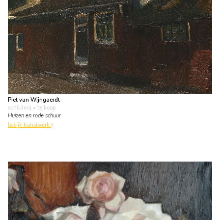
Piet van Wijngaerdt
schilderij
• te koop
Huizen en rode schuur
bekijk kunstwerk