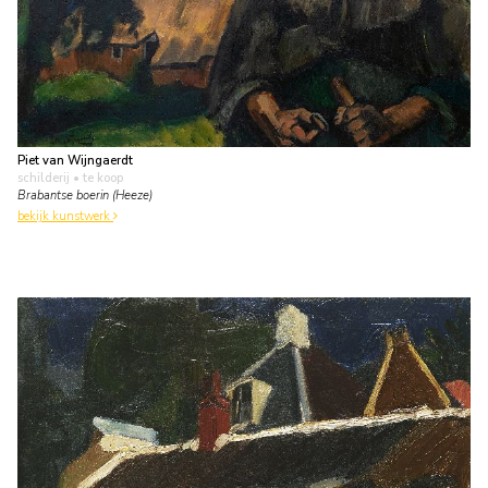
Piet van Wijngaerdt
schilderij
• te koop
Brabantse boerin (Heeze)
bekijk kunstwerk