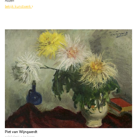
Rozen
bekijk kunstwerk
Piet van Wijngaerdt
schilderij
• te koop