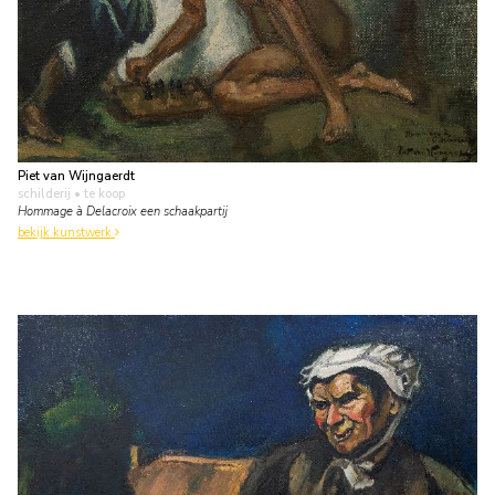
Piet van Wijngaerdt
schilderij
• te koop
Hommage à Delacroix een schaakpartij
bekijk kunstwerk