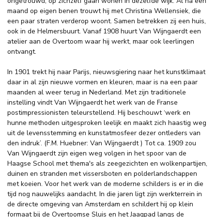
ongetrouwd, op zichzelf gaan wonen in dezelfde wijk. Al na een
maand op eigen benen trouwt hij met Christina Wellensiek, die
een paar straten verderop woont. Samen betrekken zij een huis,
ook in de Helmersbuurt. Vanaf 1908 huurt Van Wijngaerdt een
atelier aan de Overtoom waar hij werkt, maar ook leerlingen
ontvangt.
In 1901 trekt hij naar Parijs, nieuwsgiering naar het kunstklimaat
daar in al zijn nieuwe vormen en kleuren, maar is na een paar
maanden al weer terug in Nederland. Met zijn traditionele
instelling vindt Van Wijngaerdt het werk van de Franse
postimpressionisten teleurstellend. Hij beschouwt ‘werk en
hunne methoden uitgesproken leelijk en maakt zich haastig weg
uit de levensstemming en kunstatmosfeer dezer ontleders van
den indruk’. (F.M. Huebner: Van Wijngaerdt ) Tot ca. 1909 zou
Van Wijngaerdt zijn eigen weg volgen in het spoor van de
Haagse School met thema's als zeegezichten en wolkenpartijen,
duinen en stranden met vissersboten en polderlandschappen
met koeien. Voor het werk van de moderne schilders is er in die
tijd nog nauwelijks aandacht. In die jaren ligt zijn werkterrein in
de directe omgeving van Amsterdam en schildert hij op klein
formaat bij de Overtoomse Sluis en het Jaagpad langs de