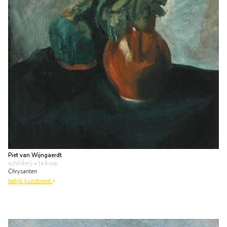
Piet van Wijngaerdt
schilderij
• te koop
Chrysanten
bekijk kunstwerk