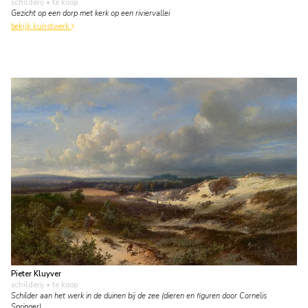
schilderij
• te koop
Gezicht op een dorp met kerk op een riviervallei
bekijk kunstwerk
Pieter Kluyver
schilderij
• te koop
Schilder aan het werk in de duinen bij de zee (dieren en figuren door Cornelis
Springer)