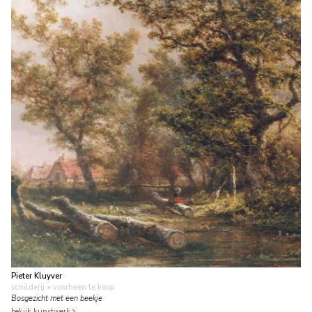
Pieter Kluyver
schilderij
• voorheen te koop
Bosgezicht met een beekje
bekijk kunstwerk