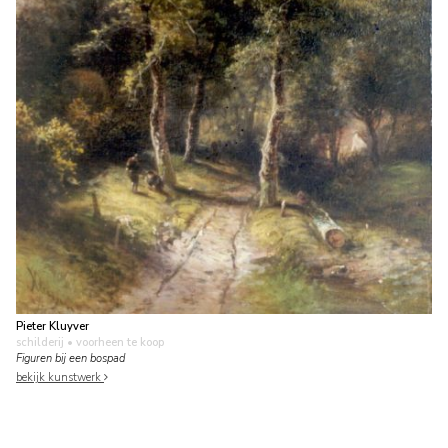
Pieter Kluyver
schilderij
• voorheen te koop
Figuren bij een bospad
bekijk kunstwerk