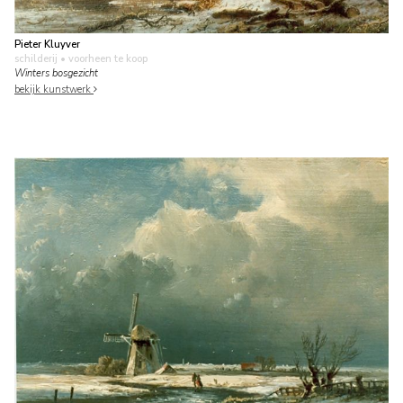
Pieter Kluyver
schilderij
• voorheen te koop
Winters bosgezicht
bekijk kunstwerk