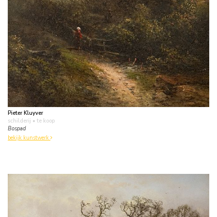
Pieter Kluyver
schilderij
• te koop
Bospad
bekijk kunstwerk