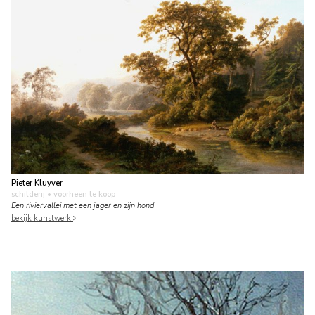
Pieter Kluyver
schilderij
• voorheen te koop
Een riviervallei met een jager en zijn hond
bekijk kunstwerk