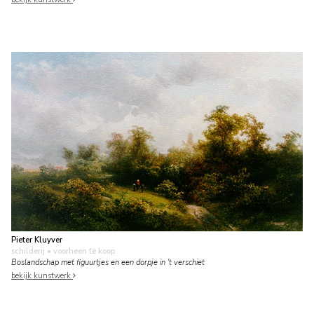
Pieter Kluyver
schilderij
• voorheen te koop
Boslandschap met figuurtjes en een dorpje in 't verschiet
bekijk kunstwerk