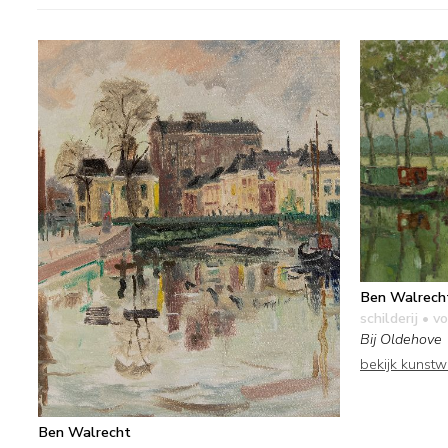
Ben Walrech
schilderij
• vo
Bij Oldehove
bekijk kunst
Ben Walrecht