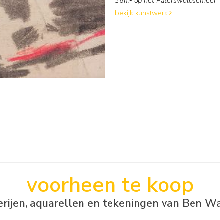
16m² op het Paterswoldsemeer
bekijk kunstwerk
voorheen te koop
erijen, aquarellen en tekeningen van Ben W