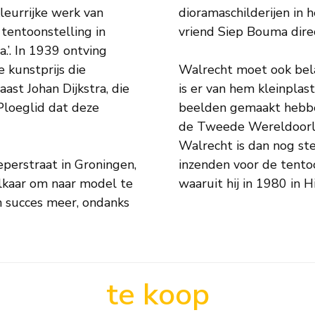
leurrijke werk van
dioramaschilderijen in 
tentoonstelling in
vriend Siep Bouma dire
.’. In 1939 ontving
e kunstprijs die
Walrecht moet ook bel
ast Johan Dijkstra, die
is er van hem kleinplas
Ploeglid dat deze
beelden gemaakt hebben
de Tweede Wereldoorlog
Walrecht is dan nog ste
eperstraat in Groningen,
inzenden voor de tentoo
lkaar om naar model te
waaruit hij in 1980 in 
n succes meer, ondanks
te koop