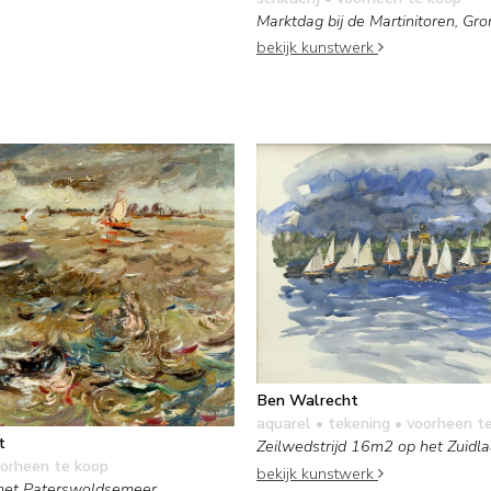
Marktdag bij de Martinitoren, Gr
bekijk kunstwerk
Ben Walrecht
aquarel • tekening
• voorheen t
t
Zeilwedstrijd 16m2 op het Zuidl
orheen te koop
bekijk kunstwerk
 het Paterswoldsemeer