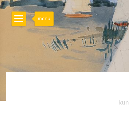
menu
kun