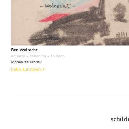
Ben Walrecht
aquarel • tekening
• te koop
Modieuze vrouw
bekijk kunstwerk
schild