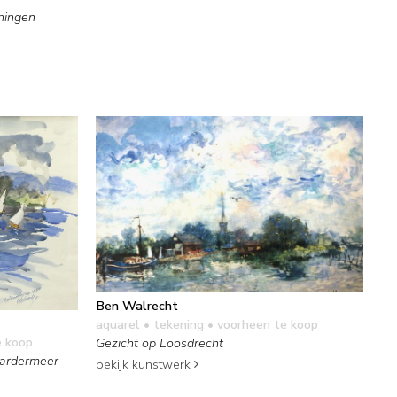
oningen
Ben Walrecht
aquarel • tekening
• voorheen te koop
e koop
Gezicht op Loosdrecht
aardermeer
bekijk kunstwerk