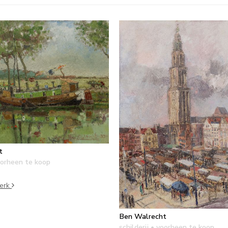
t
orheen te koop
werk
Ben Walrecht
schilderij
• voorheen te koop