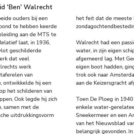
id 'Ben' Walrecht
beide ouders bij een
het feit dat de meeste
ewoond te hebben keerde
zondagochtendbestedin
pleiding aan de MTS te
latief laat, in 1936,
Walrecht had een passi
 vlot geschilderde
water, in zijn eigen sch
werk dat veel
afgemeerd lag. Met Geo
lrechts werk
eigen boot hadden, ging
taferelen van
trok ook naar Amsterdam
 ontwikkelde hij een
aan de Keizersgracht a
 op het schilderen van
pen. Ook legde hij zich
Toen De Ploeg in 1940 
ie, samen met de
enkele water-gerelateer
ische uitdrukkingsvorm
Sneekermeer en een Am
van het Nieuwsblad van
belangrijk gevonden. In