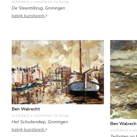
schilderij
• voorheen te koop
De Steentilbrug, Groningen
bekijk kunstwerk
Ben Walrecht
schilderij
• voorheen te koop
Het Schuitendiep, Groningen
Ben Walrech
bekijk kunstwerk
schilderij
• vo
Zeilboten op