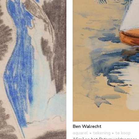
Ben Walrecht
aquarel • tekening
• te koop