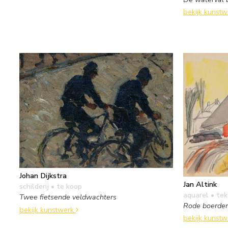
bekijk kunst
Johan Dijkstra
Jan Altink
schilderij
• te koop
aquarel • te
Twee fietsende veldwachters
Rode boerderi
bekijk kunstwerk
bekijk kunst