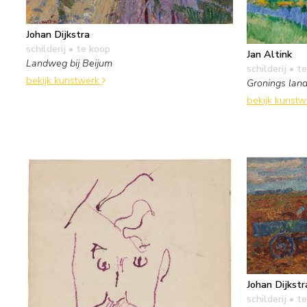
Johan Dijkstra
schilderij
• te koop
Jan Altink
Landweg bij Beijum
schilderij
• te
bekijk kunstwerk
Gronings lan
bekijk kunst
Johan Dijkstr
schilderij
• te