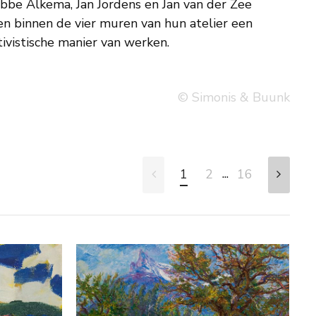
be Alkema, Jan Jordens en Jan van der Zee
en binnen de vier muren van hun atelier een
ivistische manier van werken.
© Simonis & Buunk
...
1
2
16