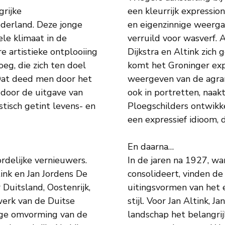
grijke
een kleurrijk expressio
derland. Deze jonge
en eigenzinnige weergav
le klimaat in de
verruild voor wasverf. A
 artistieke ontplooiing
Dijkstra en Altink zic
eg, die zich ten doel
komt het Groninger exp
Dat deed men door het
weergeven van de agra
 door de uitgave van
ook in portretten, naak
istisch getint levens- en
Ploegschilders ontwikk
een expressief idioom, 
En daarna…
rdelijke vernieuwers.
In de jaren na 1927, w
tink en Jan Jordens De
consolideert, vinden de
 Duitsland, Oostenrijk,
uitingsvormen van het e
werk van de Duitse
stijl. Voor Jan Altink, 
dige omvorming van de
landschap het belangrij