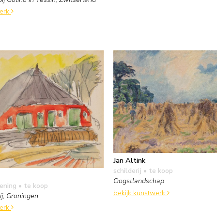
werk
Jan Altink
schilderij
• te koop
Oogstlandschap
kening
• te koop
bekijk kunstwerk
j, Groningen
werk