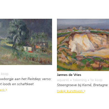
 koop
Jannes de Vries
uwborgje aan het Reitdiep; verso:
aquarel • tekening
• te koop
t loods en schaftkeet
Steengroeve bij Kerné, Bretagne
werk
bekijk kunstwerk