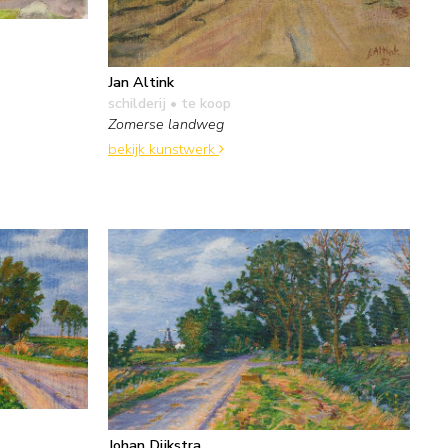
Jan Altink
schilderij
• te koop
Zomerse landweg
bekijk kunstwerk
Johan Dijkstra