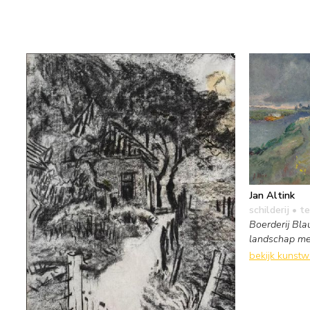
Jan Altink
schilderij
• te
Boerderij Bla
landschap me
bekijk kunst