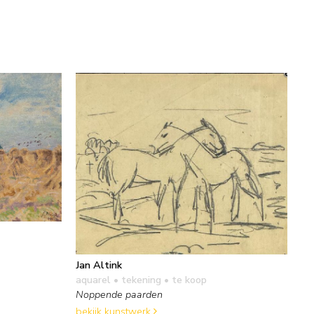
Jan Altink
aquarel • tekening
• te koop
Noppende paarden
bekijk kunstwerk