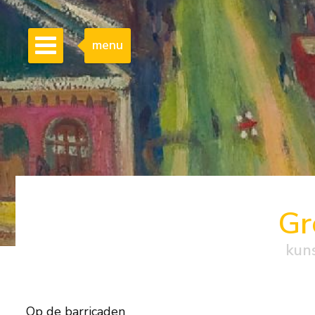
menu
Gr
kun
Op de barricaden