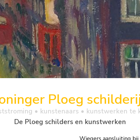
oninger Ploeg schilderi
ststroming • kunstenaars • kunstwerken te 
De Ploeg schilders en kunstwerken
Wiegers aansluiting bij