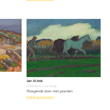
Jan Altink
schilderij
• te koop
Ploegende boer met paarden
bekijk kunstwerk