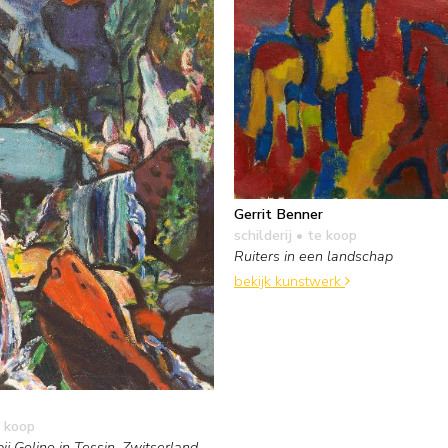
Gerrit Benner
schilderij
• te koop
Ruiters in een landschap
bekijk kunstwerk
 koop
ij Golino in Tessin, Zwitserland