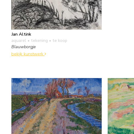
Jan Altink
aquarel • tekening
• te koop
Blauwborgje
bekijk kunstwerk