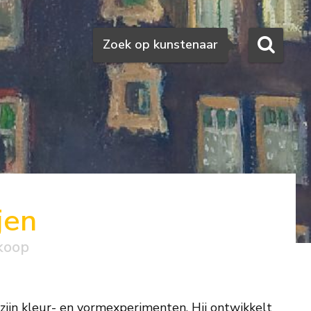
Zoeken
Zoek op kunstenaar
jen
koop
 zijn kleur- en vormexperimenten. Hij ontwikkelt