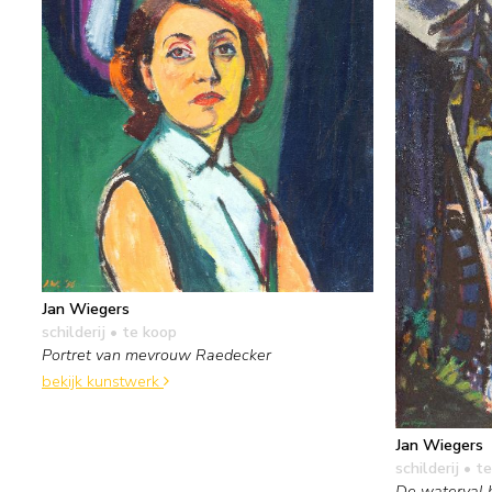
Jan Wiegers
schilderij
• te koop
Portret van mevrouw Raedecker
bekijk kunstwerk
Jan Wiegers
schilderij
• te
De waterval b