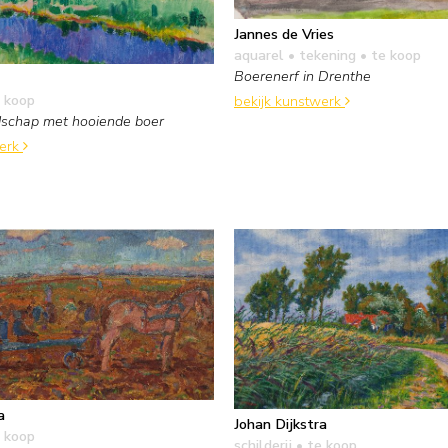
Jannes de Vries
aquarel • tekening
• te koop
Boerenerf in Drenthe
 koop
bekijk kunstwerk
dschap met hooiende boer
werk
a
Johan Dijkstra
 koop
schilderij
• te koop