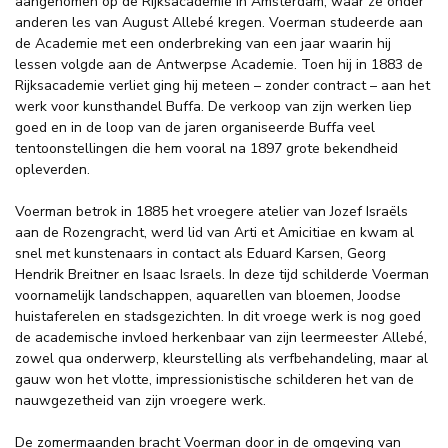
aangenomen op de Rijksacademie in Amsterdam, waar ze onder
anderen les van August Allebé kregen. Voerman studeerde aan
de Academie met een onderbreking van een jaar waarin hij
lessen volgde aan de Antwerpse Academie. Toen hij in 1883 de
Rijksacademie verliet ging hij meteen – zonder contract – aan het
werk voor kunsthandel Buffa. De verkoop van zijn werken liep
goed en in de loop van de jaren organiseerde Buffa veel
tentoonstellingen die hem vooral na 1897 grote bekendheid
opleverden.
Voerman betrok in 1885 het vroegere atelier van Jozef Israëls
aan de Rozengracht, werd lid van Arti et Amicitiae en kwam al
snel met kunstenaars in contact als Eduard Karsen, Georg
Hendrik Breitner en Isaac Israels. In deze tijd schilderde Voerman
voornamelijk landschappen, aquarellen van bloemen, Joodse
huistaferelen en stadsgezichten. In dit vroege werk is nog goed
de academische invloed herkenbaar van zijn leermeester Allebé,
zowel qua onderwerp, kleurstelling als verfbehandeling, maar al
gauw won het vlotte, impressionistische schilderen het van de
nauwgezetheid van zijn vroegere werk.
De zomermaanden bracht Voerman door in de omgeving van