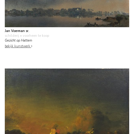
Jan Voerman sr.
schilderij
• voorheen te koop
Gezicht op Hattem
bekijk kunstwerk