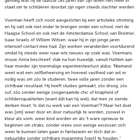
genoeg was hij de laatste zes jaren van zijn leven niet meer in
staat om te schilderen doordat zijn ogen steeds slechter werden.
Voerman heeft zich nooit aangesloten bij een artistieke stroming
en hij valt ook niet onder te brengen onder een school; niet de
Haagse School en ook niet de Amsterdamse School van Breitner,
Isaac Israels of Willem Witsen, waar hij in zijn jonge jaren
intensief contact mee had. Zijn werken veranderden voortdurend
omdat hij steeds weer naar iets nieuws op zoek was. Voermans
vrouw Anna beschreef, vlak na hun huwelijk, vanuit Hattem aan
haar moeder zijn toenmalige experimenteerlust aldus: 'Niemand
weet wat een zelfbeheersing en hoeveel vastheid van wil er
nodig was om zóo te studeren, twee volle jaren zonder een
zichtbaar resultaat. Hij heeft studies gemaakt, zóo droog, zóo
suf, zóo zonder eenige zoogenaamde chic of knapheid of
schildersqualiteiten (want dát kan hij wel), dat men ze ziende;
denken moet: 'Is dat nu werk van een Voerman'?! Maar het doel
was [om] weer door en door natuurlijk te worden, zoowel in
kleur als vorm, weer kind worden en als 't ware opnieuw te
beginnen om straks, zonder vrees voor eenige excessen zich
weer te kunnen laten gaan in fantasieën en tóch dat in-
natuurlijke zonder zichtbare inspanning [vast] te houden..'