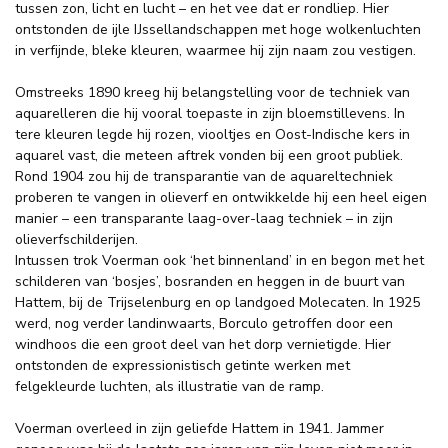
tussen zon, licht en lucht – en het vee dat er rondliep. Hier
ontstonden de ijle IJssellandschappen met hoge wolkenluchten
in verfijnde, bleke kleuren, waarmee hij zijn naam zou vestigen.
Omstreeks 1890 kreeg hij belangstelling voor de techniek van
aquarelleren die hij vooral toepaste in zijn bloemstillevens. In
tere kleuren legde hij rozen, viooltjes en Oost-Indische kers in
aquarel vast, die meteen aftrek vonden bij een groot publiek.
Rond 1904 zou hij de transparantie van de aquareltechniek
proberen te vangen in olieverf en ontwikkelde hij een heel eigen
manier – een transparante laag-over-laag techniek – in zijn
olieverfschilderijen.
Intussen trok Voerman ook ‘het binnenland’ in en begon met het
schilderen van ‘bosjes’, bosranden en heggen in de buurt van
Hattem, bij de Trijselenburg en op landgoed Molecaten. In 1925
werd, nog verder landinwaarts, Borculo getroffen door een
windhoos die een groot deel van het dorp vernietigde. Hier
ontstonden de expressionistisch getinte werken met
felgekleurde luchten, als illustratie van de ramp.
Voerman overleed in zijn geliefde Hattem in 1941. Jammer