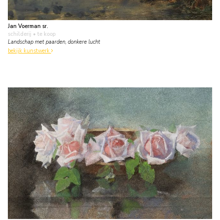
Jan Voerman sr.
schilderij
• te koop
Landschap met paarden, donkere lucht
bekijk kunstwerk