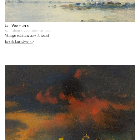
Jan Voerman sr.
schilderij
• voorheen te koop
Vroege ochtend aan de IJssel
bekijk kunstwerk