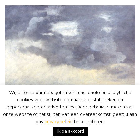
Wij en onze partners gebruiken functionele en analytische
cookies voor website optimalisatie, statistieken en
gepersonaliseerde advertenties. Door gebruik te maken van
Jan Voerman sr.
onze website of het sluiten van een overeenkomst, geeft u aan
schilderij
• voorheen te koop
ons
privacybeleid
te accepteren.
Gezicht op Hattem bij doorbrekende zon
bekijk kunstwerk
Ik ga akkoord