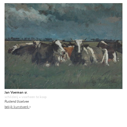
Jan Voerman sr.
schilderij
• voorheen te koop
Rustend IJsselvee
bekijk kunstwerk