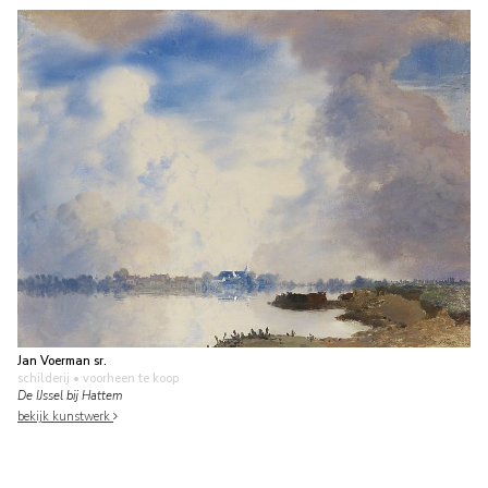
Jan Voerman sr.
schilderij
• voorheen te koop
De IJssel bij Hattem
bekijk kunstwerk