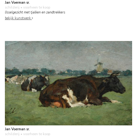
Jan Voerman sr.
schilderij
• voorheen te koop
IJsselgezicht met tjalken en zandtrekkers
bekijk kunstwerk
Jan Voerman sr.
schilderij
• voorheen te koop