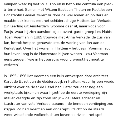
Kampen waar hij met W.B. Tholen in het oude centrum een pied-
à-terre had. Samen met Willem Bastiaan Tholen en Paul Joseph
Constantin Gabriel zwierf hij door de weilanden en polders en
maakte ook kennis met het schilderachtige Hattem. Jan Verkade,
zijn leerling uit Amsterdam, woonde daar al, maar koos voor
Parijs, waar hij zich aansloot bij de avant-garde groep Les Nabis.
Toen Voerman in 1889 trouwde met Anna Verkade, de zus van
Jan, betrok het pas gehuwde stel de woning van Jan aan de
Kerkstraat. Over het wonen in Hattem – het gezin Voerman zou
hun leven lang in de Hanzestad blijven wonen – zou Voerman
eens zeggen: ‘wie in het paradijs woont, wenst het nooit te
verlaten.’
In 1895-1896 liet Voerman een huis ontwerpen door architect
Karel de Bazel aan de Geldersedijk in Hattem, waar hij een weids
uitzicht over de rivier de IJssel had. Later zou daar nog een
werkplaats bijkomen waar hijzelf op de eerste verdieping zijn
atelier vestigde en zijn zoon Jan jr. – de latere schilder en
illustrator van vele Verkade albums – de beneden verdieping zou
krijgen. Zo had Voerman een ongerept uitzicht op de steeds
weer wisselende wolkenluchten boven de rivier – het spel