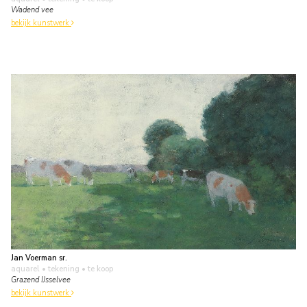
Wadend vee
bekijk kunstwerk
Jan Voerman sr.
aquarel • tekening
• te koop
Grazend IJsselvee
bekijk kunstwerk