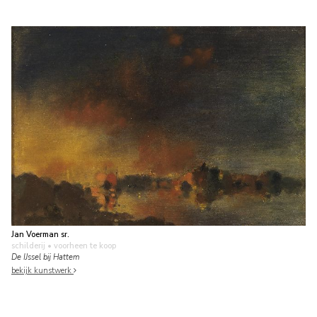
Jan Voerman sr.
schilderij
• voorheen te koop
De IJssel bij Hattem
bekijk kunstwerk