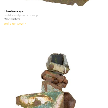
Theo Niermeijer
beeld • sculptuur
• te koop
Poortwachter
bekijk kunstwerk