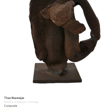
Theo Niermeijer
beeld • sculptuur
• te koop
Compositie