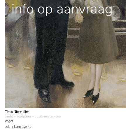
Theo Niermeijer
beeld • sculptuur
• voorheen te koop
Vogel
bekijk kunstwerk