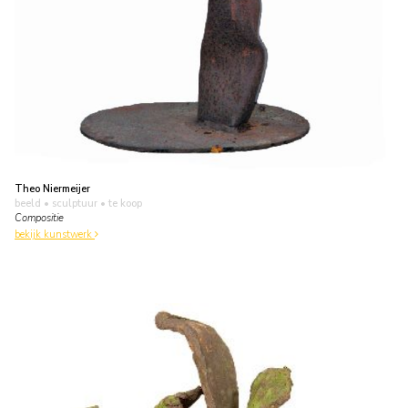
Theo Niermeijer
beeld • sculptuur
• te koop
Compositie
bekijk kunstwerk