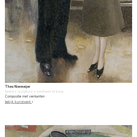
Theo Niermeijer
beeld • sculptuur
• voorheen te koop
Compositie met vierkanten
bekijk kunstwerk