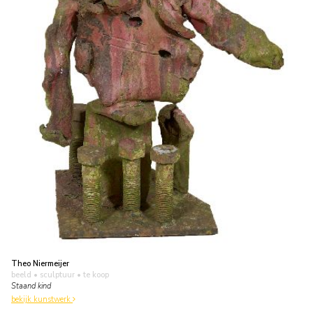
Theo Niermeijer
beeld • sculptuur
• te koop
Staand kind
bekijk kunstwerk