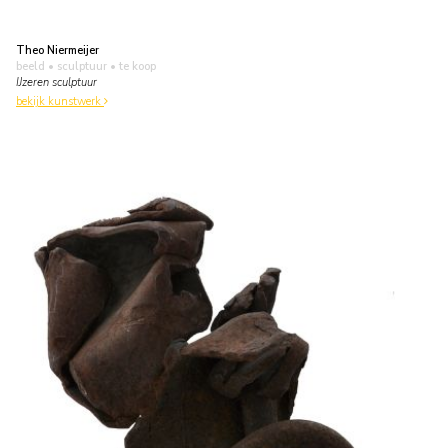
Theo Niermeijer
beeld • sculptuur
• te koop
IJzeren sculptuur
bekijk kunstwerk