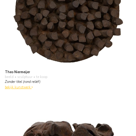
Theo Niermeijer
beeld • sculptuur
• te koop
Zonder titel (rond reliëf)
bekijk kunstwerk