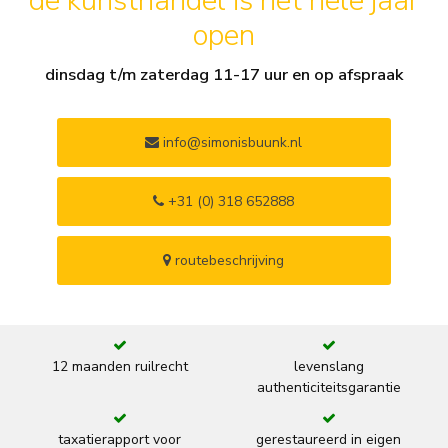
de kunsthandel is het hele jaar
open
dinsdag t/m zaterdag 11-17 uur en op afspraak
info@simonisbuunk.nl
+31 (0) 318 652888
routebeschrijving
12 maanden ruilrecht
levenslang
authenticiteitsgarantie
taxatierapport voor
gerestaureerd in eigen