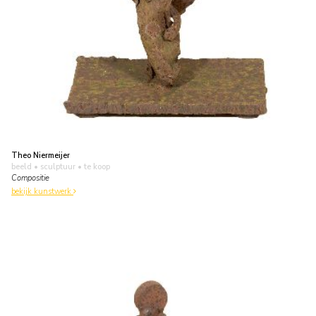
Theo Niermeijer
beeld • sculptuur
• te koop
Compositie
bekijk kunstwerk