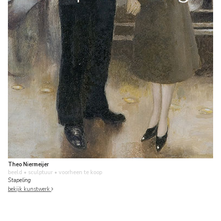
Theo Niermeijer
beeld • sculptuur
• voorheen te koop
Stapeling
bekijk kunstwerk