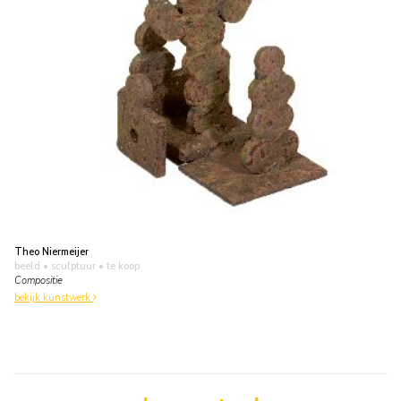
Theo Niermeijer
beeld • sculptuur
• te koop
Compositie
bekijk kunstwerk