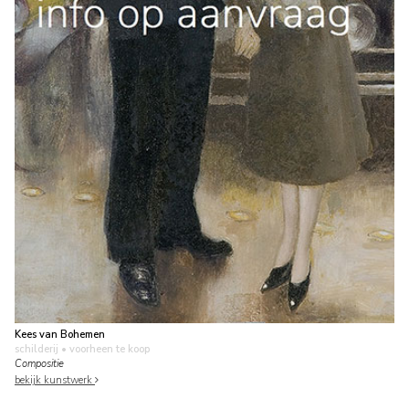
Kees van Bohemen
schilderij
• voorheen te koop
Compositie
bekijk kunstwerk