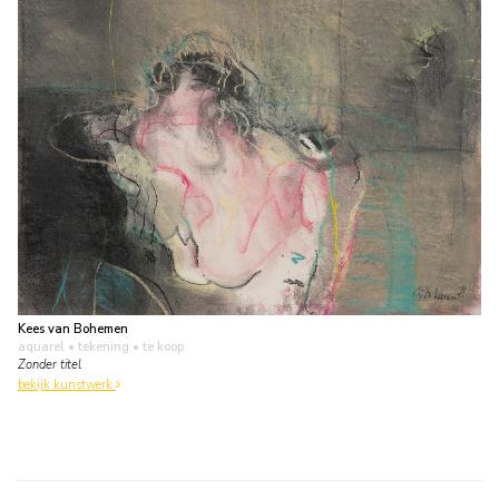
Kees van Bohemen
aquarel • tekening
• te koop
Zonder titel
bekijk kunstwerk