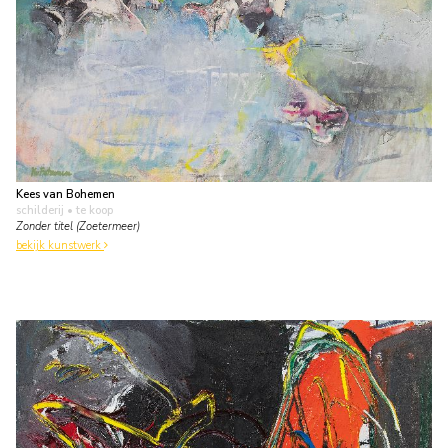
Kees van Bohemen
schilderij
• te koop
Zonder titel (Zoetermeer)
bekijk kunstwerk