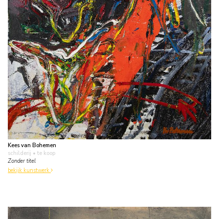
Kees van Bohemen
schilderij
• te koop
Zonder titel
bekijk kunstwerk