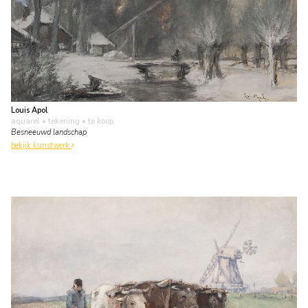
Louis Apol
aquarel • tekening
• te koop
Besneeuwd landschap
bekijk kunstwerk