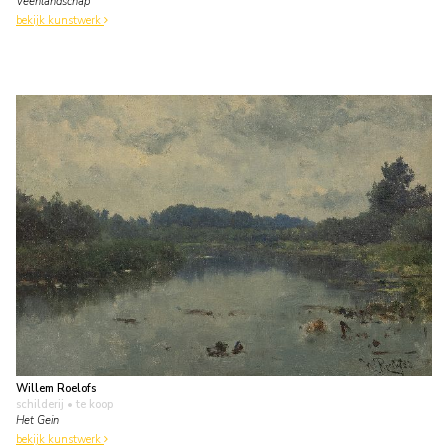
Veenlandschap
bekijk kunstwerk
Willem Roelofs
schilderij
• te koop
Het Gein
bekijk kunstwerk