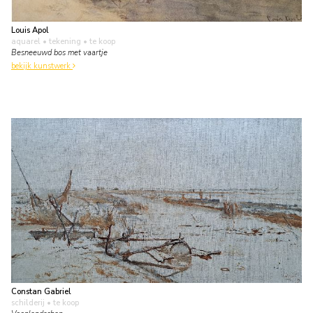
Louis Apol
aquarel • tekening
• te koop
Besneeuwd bos met vaartje
bekijk kunstwerk
Constan Gabriel
schilderij
• te koop