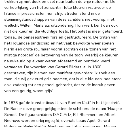
trokken zij met doek en ezel naar buiten de vrije natuur in. De
verheerlijking van het zonlicht in felle kleuren waarvoor de
Franse impressionisten hun strijd streden stond in de
stemmingslandschappen van deze schilders niet voorop, met
wellicht Willem Maris als uitzondering. Hun werk kent dan ook
niet die kleur en die vluchtige toets. Het palet is meer getemperd,
tonaal, de penseelstreek fors en gestructureerd. De tinten van
het Hollandse landschap en het vaak bewolkte weer spelen
hierin een grote rol, maar vooral zochten deze ‘zonen van het
mistige noorden’ de betovering van de toon, waarbij de kleuren
nauwkeurig op elkaar waren afgestemd en bontheid werd
vermeden. De woorden van Gerard Bilders, al in 1860
geschreven, zijn hiervan een manifest geworden: ‘Ik zoek een
toon, die wij gekleurd grijs noemen, dat is alle kleuren, hoe sterk
ook, zodanig tot een geheel gebracht, dat ze de indruk geven
van een geurig, warm grijs’.
In 1875 gaf de kunstcriticus J.J. van Santen Kolff in het tijdschrift
De Banier deze groep gelijkgestemde schilders de naam ‘Haagse
School’. De figuurschilders D.A.C Artz, B.J. Blommers en Albert
Neuhuys werden erbij ingelijfd, evenals Louis Apol, Gerard
Bilders en Philip Sadée. Neuhuys zou later, samen met Mauve,