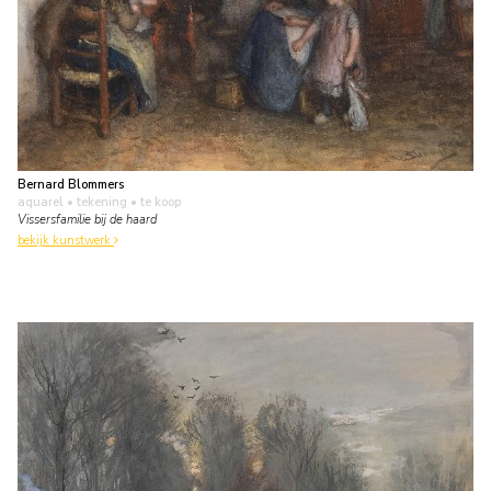
Bernard Blommers
aquarel • tekening
• te koop
Vissersfamilie bij de haard
bekijk kunstwerk