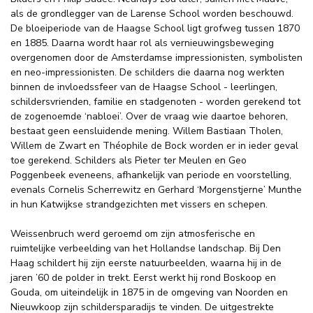
als de grondlegger van de Larense School worden beschouwd.
De bloeiperiode van de Haagse School ligt grofweg tussen 1870
en 1885. Daarna wordt haar rol als vernieuwingsbeweging
overgenomen door de Amsterdamse impressionisten, symbolisten
en neo-impressionisten. De schilders die daarna nog werkten
binnen de invloedssfeer van de Haagse School - leerlingen,
schildersvrienden, familie en stadgenoten - worden gerekend tot
de zogenoemde ‘nabloei’. Over de vraag wie daartoe behoren,
bestaat geen eensluidende mening. Willem Bastiaan Tholen,
Willem de Zwart en Théophile de Bock worden er in ieder geval
toe gerekend. Schilders als Pieter ter Meulen en Geo
Poggenbeek eveneens, afhankelijk van periode en voorstelling,
evenals Cornelis Scherrewitz en Gerhard ‘Morgenstjerne’ Munthe
in hun Katwijkse strandgezichten met vissers en schepen.
Weissenbruch werd geroemd om zijn atmosferische en
ruimtelijke verbeelding van het Hollandse landschap. Bij Den
Haag schildert hij zijn eerste natuurbeelden, waarna hij in de
jaren ’60 de polder in trekt. Eerst werkt hij rond Boskoop en
Gouda, om uiteindelijk in 1875 in de omgeving van Noorden en
Nieuwkoop zijn schildersparadijs te vinden. De uitgestrekte