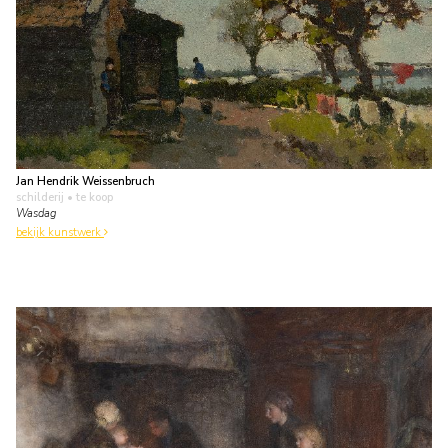
Jan Hendrik Weissenbruch
schilderij
• te koop
Wasdag
bekijk kunstwerk