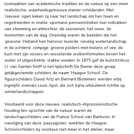
losmaakten van academische tradities en de natuur op een meer
realistische, waarheidsgetrouwe manier schilderden. Met
‘nieuwe’ ogen keken zij naar het landschap om hen heen en
registreerden in snelle, spontane penseelstreken hun indrukken
van stemming en atmosfeer, de seizoenen, het weer, de
momenten van de dag. Oneindig waren de beelden die het
‘gewone’ Holland hen hiervoor leverde: nevelig waterlandschap
in de ochtend, zompige, groene polders met molens of vee, de
kust met zijn vissers en wisselende wolkenformaties boven het
water of uitgestrekte, vlakke weiden. In 1875 gaf de kunstcriticus
J.J. van Santen Kolff in het tijdschrift De Banier deze groep
gelijkgestemde schilders de naam ‘Haagse School’. De
figuurschilders David Artz en Bernard Blommers werden erbij
ingelijfd, evenals Louis Apol, die zich bijna uitsluitend richtte op
winterlandschappen.
Voorbeeld voor deze nieuwe, realistisch-impressionistische
houding ten opzichte van de natuur waren de
landschapschilders van de Franse School van Barbizon. In
navolging van deze ‘paysagistes’ werkten de Haagse-
Schoolschilders bij voorkeur niet meer in het atelier, maar