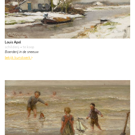
Louis Apol
schilderij
• te koop
Boerderij in de sneeuw
bekijk kunstwerk