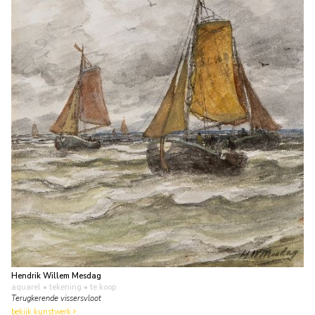
Hendrik Willem Mesdag
aquarel • tekening
• te koop
Terugkerende vissersvloot
bekijk kunstwerk