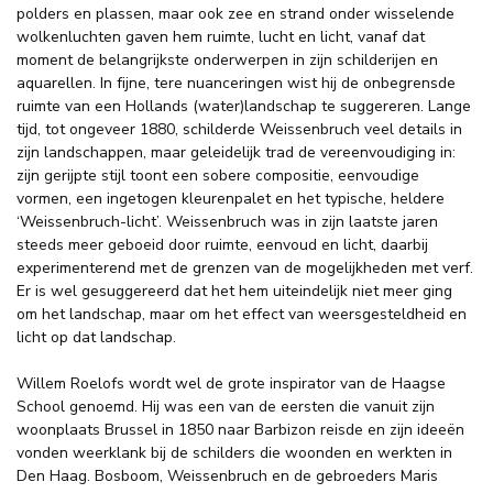
polders en plassen, maar ook zee en strand onder wisselende
wolkenluchten gaven hem ruimte, lucht en licht, vanaf dat
moment de belangrijkste onderwerpen in zijn schilderijen en
aquarellen. In fijne, tere nuanceringen wist hij de onbegrensde
ruimte van een Hollands (water)landschap te suggereren. Lange
tijd, tot ongeveer 1880, schilderde Weissenbruch veel details in
zijn landschappen, maar geleidelijk trad de vereenvoudiging in:
zijn gerijpte stijl toont een sobere compositie, eenvoudige
vormen, een ingetogen kleurenpalet en het typische, heldere
‘Weissenbruch-licht’. Weissenbruch was in zijn laatste jaren
steeds meer geboeid door ruimte, eenvoud en licht, daarbij
experimenterend met de grenzen van de mogelijkheden met verf.
Er is wel gesuggereerd dat het hem uiteindelijk niet meer ging
om het landschap, maar om het effect van weersgesteldheid en
licht op dat landschap.
Willem Roelofs wordt wel de grote inspirator van de Haagse
School genoemd. Hij was een van de eersten die vanuit zijn
woonplaats Brussel in 1850 naar Barbizon reisde en zijn ideeën
vonden weerklank bij de schilders die woonden en werkten in
Den Haag. Bosboom, Weissenbruch en de gebroeders Maris