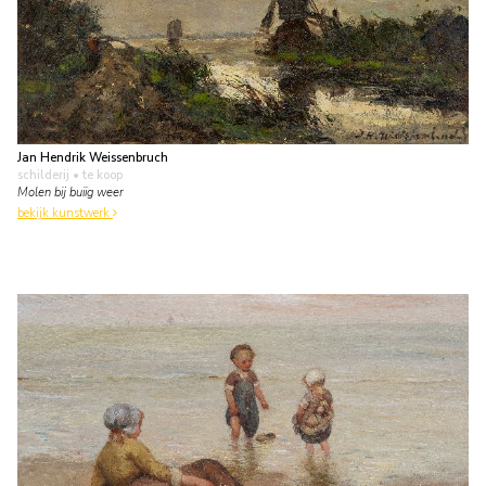
Jan Hendrik Weissenbruch
schilderij
• te koop
Molen bij buiig weer
bekijk kunstwerk