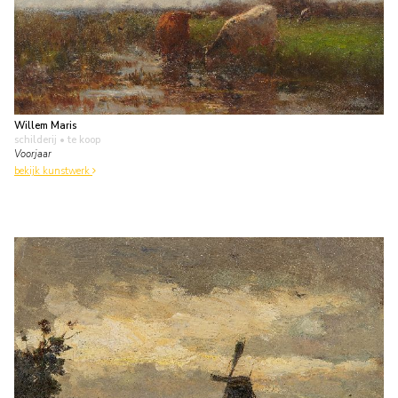
Willem Maris
schilderij
• te koop
Voorjaar
bekijk kunstwerk