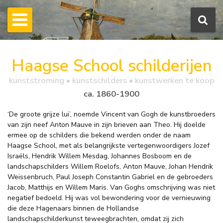
Haagse School schilderijen
kunststroming • kunstschilders • kunstwerken te koop
ca. 1860-1900
‘De groote grijze lui’, noemde Vincent van Gogh de kunstbroeders
van zijn neef Anton Mauve in zijn brieven aan Theo. Hij doelde
ermee op de schilders die bekend werden onder de naam
Haagse School, met als belangrijkste vertegenwoordigers Jozef
Israëls, Hendrik Willem Mesdag, Johannes Bosboom en de
landschapschilders Willem Roelofs, Anton Mauve, Johan Hendrik
Weissenbruch, Paul Joseph Constantin Gabriel en de gebroeders
Jacob, Matthijs en Willem Maris. Van Goghs omschrijving was niet
negatief bedoeld. Hij was vol bewondering voor de vernieuwing
die deze Hagenaars binnen de Hollandse
landschapschilderkunst teweegbrachten, omdat zij zich