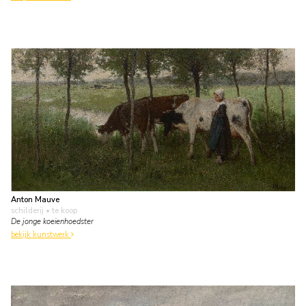
Anton Mauve
schilderij
• te koop
De jonge koeienhoedster
bekijk kunstwerk