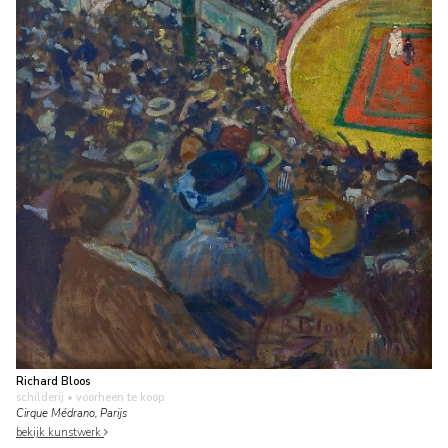
Richard Bloos
schilderij
• voorheen te koop
Cirque Médrano, Parijs
bekijk kunstwerk