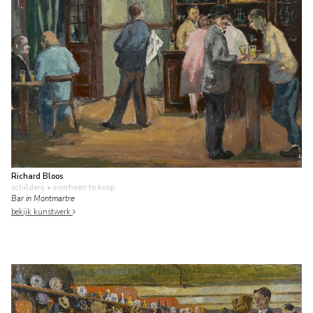
Richard Bloos
schilderij
• voorheen te koop
Bar in Montmartre
bekijk kunstwerk