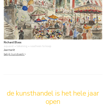
Richard Bloos
aquarel • tekening
• voorheen te koop
Jaarmarkt
bekijk kunstwerk
de kunsthandel is het hele jaar
open