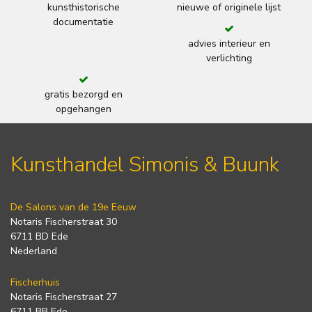
kunsthistorische
nieuwe of originele lijst
documentatie
advies interieur en
verlichting
gratis bezorgd en
opgehangen
Kunsthandel Simonis & Buunk
De Salons van de 19e Eeuw
Notaris Fischerstraat 30
6711 BD Ede
Nederland
Fischerhuis
Notaris Fischerstraat 27
6711 BB Ede