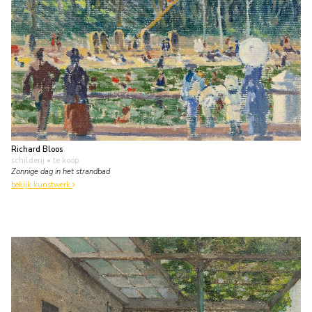
Richard Bloos
schilderij
• te koop
Zonnige dag in het strandbad
bekijk kunstwerk