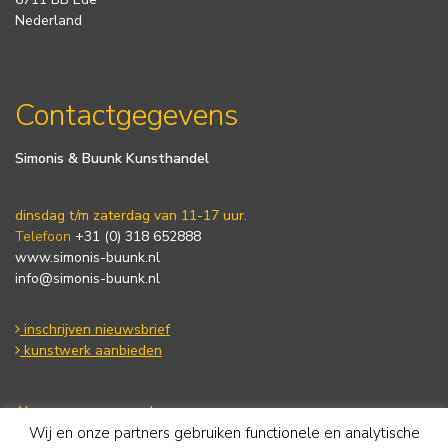
Nederland
Contactgegevens
Simonis & Buunk Kunsthandel
dinsdag t/m zaterdag van 11-17 uur.
Telefoon
+31 (0) 318 652888
www.simonis-buunk.nl
info@simonis-buunk.nl
inschrijven nieuwsbrief
kunstwerk aanbieden
Algemene voorwaarden
Wij en onze partners gebruiken functionele en analytische
Privacy statement