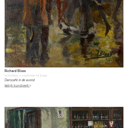
Richard Bloos
schilderij
• voorheen te koop
Danscafé in de avond
bekijk kunstwerk