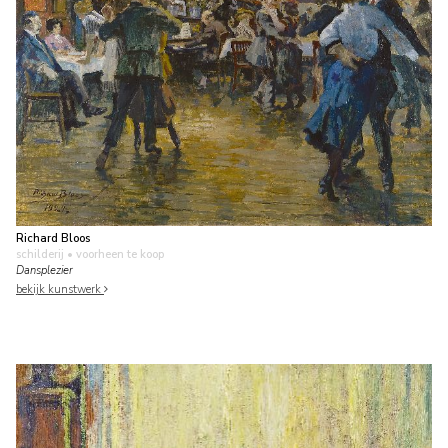
Richard Bloos
schilderij
• voorheen te koop
Dansplezier
bekijk kunstwerk