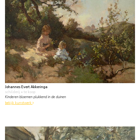
Johannes Evert Akkeringa
schilderij
• te koop
Kinderen bloemen plukkend in de duinen
bekijk kunstwerk