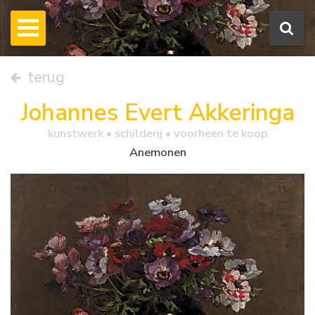
terug
Johannes Evert Akkeringa
kunstwerk •
schilderij
• voorheen te koop
Anemonen