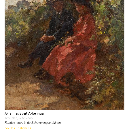
Johannes Evert Akkeringa
schilderij
• te koop
Rendez-vous in de Scheveningse duinen
bekijk kunstwerk