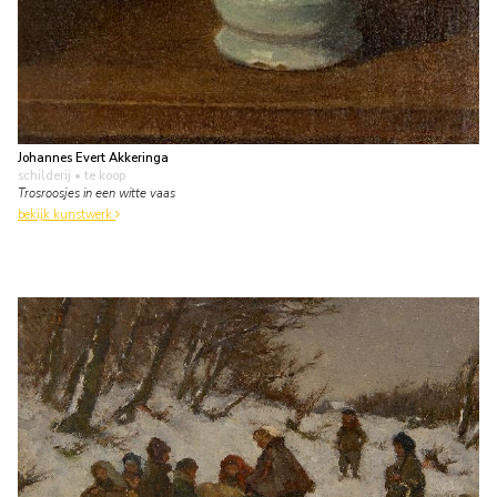
Johannes Evert Akkeringa
schilderij
• te koop
Trosroosjes in een witte vaas
bekijk kunstwerk