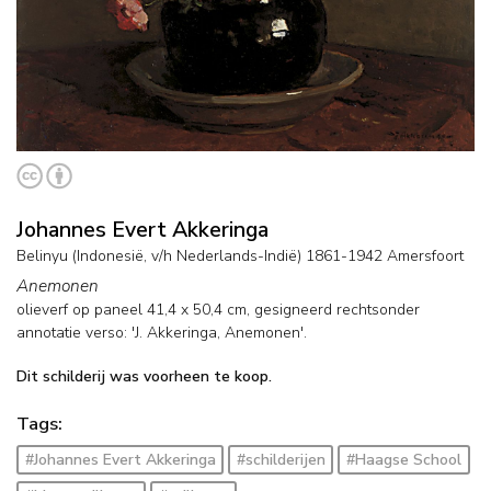
Johannes Evert Akkeringa
Belinyu (Indonesië, v/h Nederlands-Indië) 1861-1942 Amersfoort
Anemonen
olieverf op paneel
41,4
x
50,4
cm, gesigneerd rechtsonder
annotatie verso: 'J. Akkeringa, Anemonen'.
Dit schilderij was voorheen te koop.
Tags:
#Johannes Evert Akkeringa
#schilderijen
#Haagse School