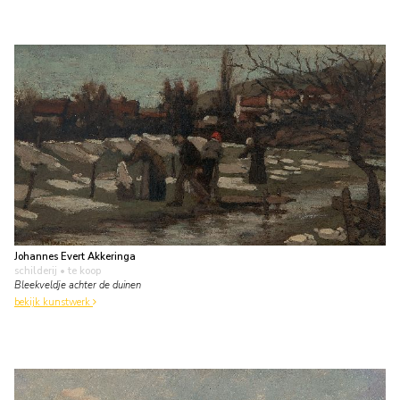
Johannes Evert Akkeringa
schilderij
• te koop
Bleekveldje achter de duinen
bekijk kunstwerk