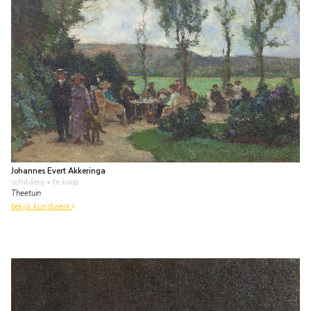
Johannes Evert Akkeringa
schilderij
• te koop
Theetuin
bekijk kunstwerk