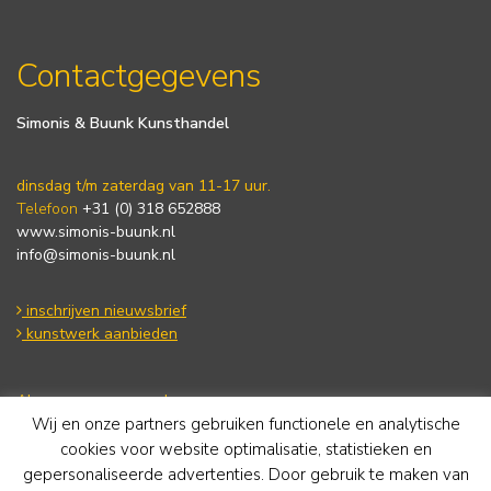
Contactgegevens
Simonis & Buunk Kunsthandel
dinsdag t/m zaterdag van 11-17 uur.
Telefoon
+31 (0) 318 652888
www.simonis-buunk.nl
info@simonis-buunk.nl
inschrijven nieuwsbrief
kunstwerk aanbieden
Algemene voorwaarden
Wij en onze partners gebruiken functionele en analytische
Privacy statement
Cookie Policy
cookies voor website optimalisatie, statistieken en
Disclaimer
gepersonaliseerde advertenties. Door gebruik te maken van