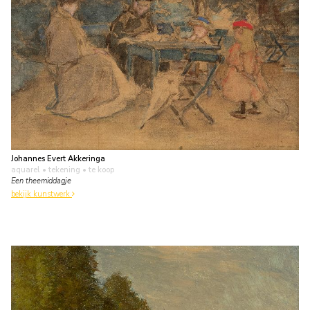
Johannes Evert Akkeringa
aquarel • tekening
• te koop
Een theemiddagje
bekijk kunstwerk