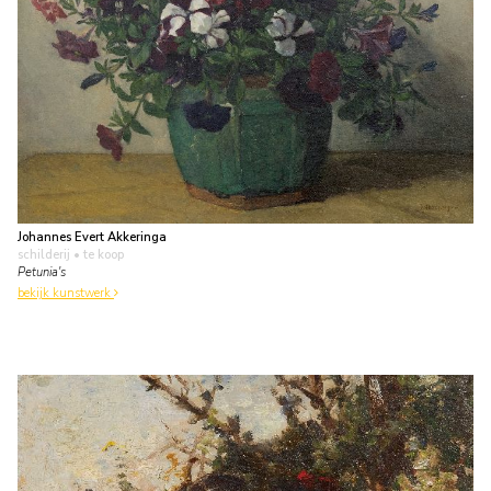
Johannes Evert Akkeringa
schilderij
• te koop
Petunia's
bekijk kunstwerk