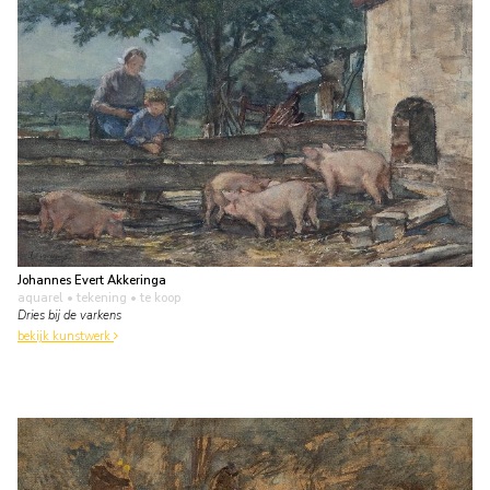
Johannes Evert Akkeringa
aquarel • tekening
• te koop
Dries bij de varkens
bekijk kunstwerk