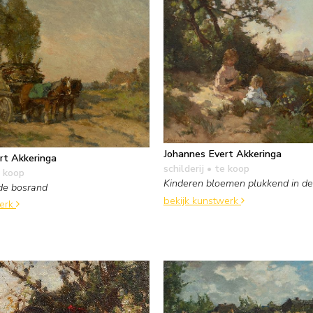
Johannes Evert Akkeringa
rt Akkeringa
schilderij
• te koop
 koop
Kinderen bloemen plukkend in de
de bosrand
bekijk kunstwerk
werk