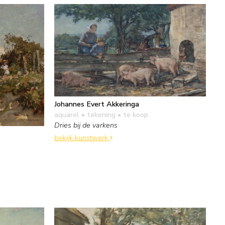
Johannes Evert Akkeringa
aquarel • tekening
• te koop
Dries bij de varkens
bekijk kunstwerk