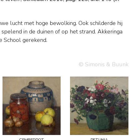
e School gerekend.
© Simonis & Buunk
gemberpot
petunia