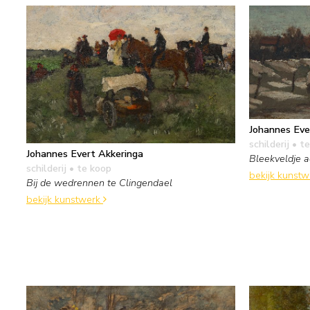
Johannes Eve
schilderij
• te
Johannes Evert Akkeringa
Bleekveldje a
schilderij
• te koop
bekijk kunst
Bij de wedrennen te Clingendael
bekijk kunstwerk