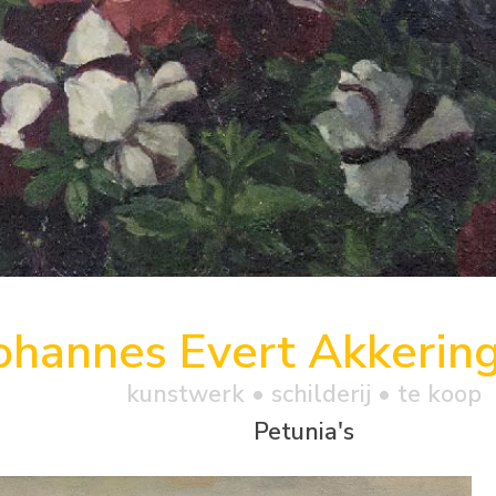
ohannes Evert Akkerin
kunstwerk •
schilderij
• te koop
Petunia's