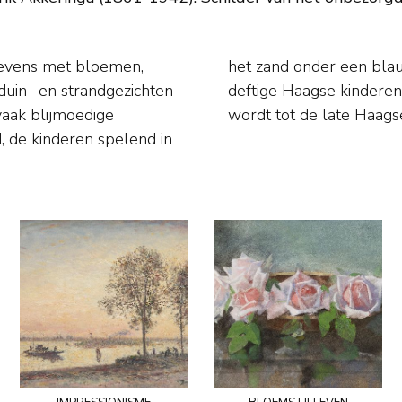
llevens met bloemen,
. Ook schilderde hij
duin- en strandgezichten
op het strand. Akkeringa
vaak blijmoedige
wordt tot de late Haags
, de kinderen spelend in
impressionisme
bloemstilleven