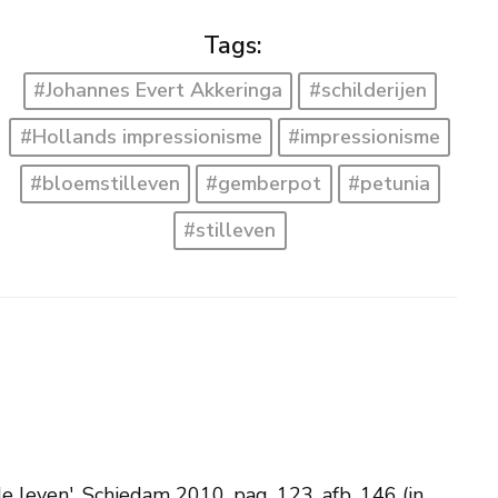
Tags:
#Johannes Evert Akkeringa
#schilderijen
#Hollands impressionisme
#impressionisme
#bloemstilleven
#gemberpot
#petunia
#stilleven
 leven', Schiedam 2010, pag. 123, afb. 146 (in