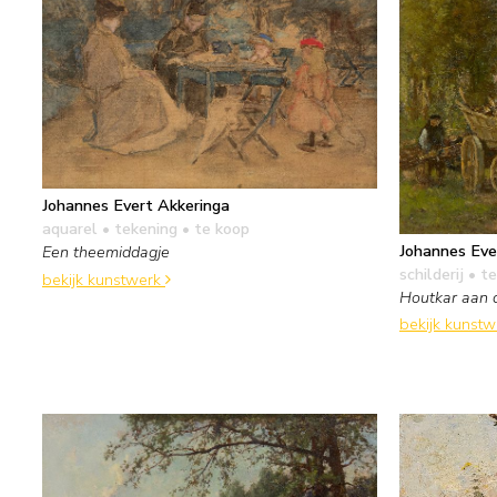
Johannes Evert Akkeringa
aquarel • tekening
• te koop
Johannes Eve
Een theemiddagje
schilderij
• te
bekijk kunstwerk
Houtkar aan 
bekijk kunst