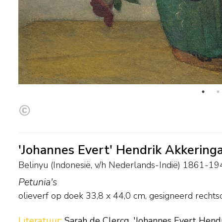
'Johannes Evert' Hendrik Akkering
Belinyu (Indonesië, v/h Nederlands-Indië) 1861-1
Petunia's
olieverf op doek
33,8
x
44,0
cm, gesigneerd rechts
Literatuur:
Sarah de Clercq, 'Johannes Evert Hend