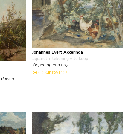
Johannes Evert Akkeringa
aquarel • tekening
• te koop
Kippen op een erfje
bekijk kunstwerk
 duinen