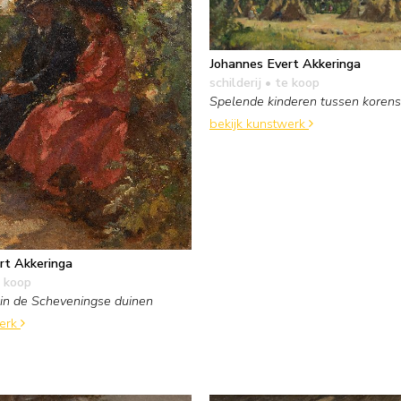
Johannes Evert Akkeringa
schilderij
• te koop
Spelende kinderen tussen koren
bekijk kunstwerk
rt Akkeringa
 koop
in de Scheveningse duinen
werk