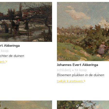
rt Akkeringa
 koop
chter de duinen
werk
Johannes Evert Akkeringa
schilderij
• te koop
Bloemen plukken in de duinen
bekijk kunstwerk