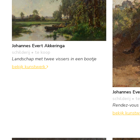
Johannes Evert Akkeringa
schilderij
• te koop
Landschap met twee vissers in een bootje
bekijk kunstwerk
Johannes Eve
schilderij
• te
Rendez-vous 
bekijk kunst