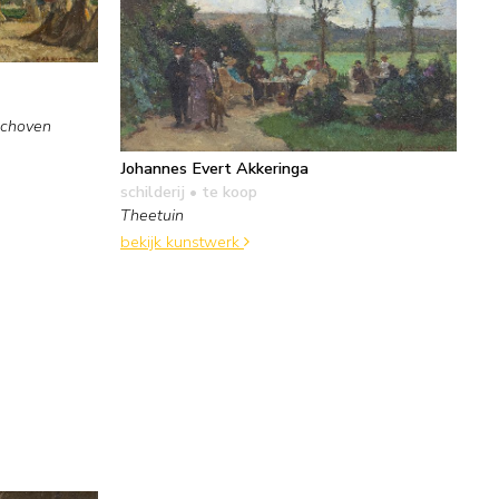
schoven
Johannes Evert Akkeringa
schilderij
• te koop
Theetuin
bekijk kunstwerk