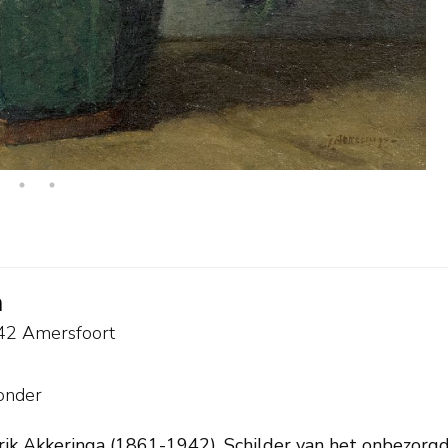
a
942 Amersfoort
onder
rik Akkeringa (1861-1942). Schilder van het onbezorgde