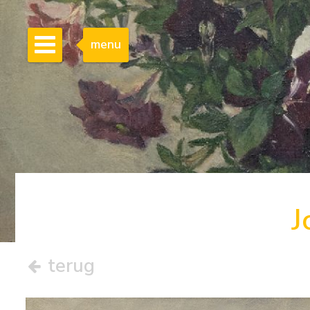
menu
J
terug