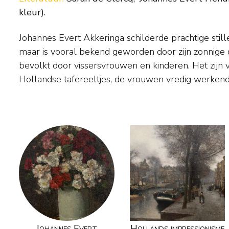
kleur).
Johannes Evert Akkeringa schilderde prachtige sti
het zand onder een blauwe lucht met hoge bewolking
maar is vooral bekend geworden door zijn zonnige 
deftige Haagse kinderen spelend in de duinen of 
bevolkt door vissersvrouwen en kinderen. Het zijn 
Hollandse tafereeltjes, de vrouwen vredig werkend
Johannes Evert
Hollands impressionisme