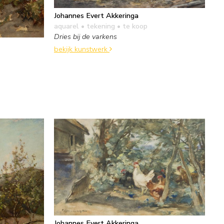
Johannes Evert Akkeringa
aquarel • tekening
• te koop
Dries bij de varkens
bekijk kunstwerk
Johannes Evert Akkeringa