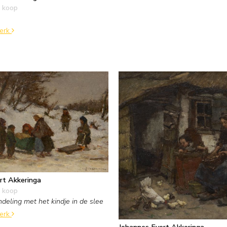
 koop
werk
rt Akkeringa
 koop
eling met het kindje in de slee
werk
Johannes Evert Akkeringa