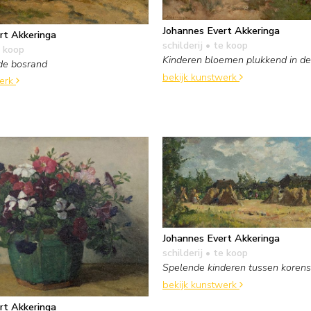
Johannes Evert Akkeringa
rt Akkeringa
schilderij
• te koop
 koop
Kinderen bloemen plukkend in de
de bosrand
bekijk kunstwerk
werk
Johannes Evert Akkeringa
schilderij
• te koop
Spelende kinderen tussen koren
bekijk kunstwerk
rt Akkeringa