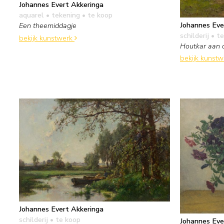
Johannes Evert Akkeringa
aquarel • tekening
• te koop
Johannes Eve
Een theemiddagje
schilderij
• te
bekijk kunstwerk
Houtkar aan 
bekijk kunst
Johannes Evert Akkeringa
schilderij
• te koop
Johannes Eve