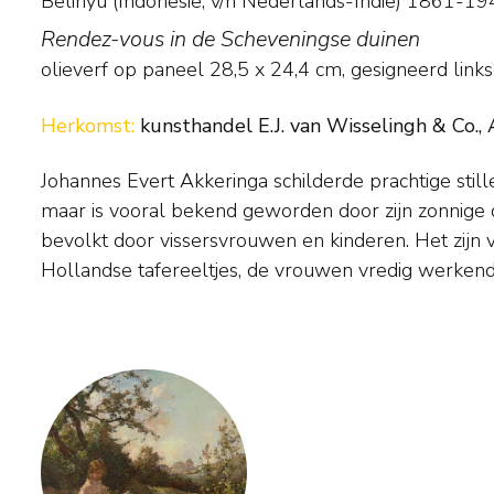
Belinyu (Indonesië, v/h Nederlands-Indië) 1861-1
Rendez-vous in de Scheveningse duinen
olieverf op paneel
28,5
x
24,4
cm, gesigneerd link
Herkomst:
kunsthandel E.J. van Wisselingh & Co., 
Johannes Evert Akkeringa schilderde prachtige sti
het zand onder een blauwe lucht met hoge bewolking
maar is vooral bekend geworden door zijn zonnige 
deftige Haagse kinderen spelend in de duinen of 
bevolkt door vissersvrouwen en kinderen. Het zijn 
Hollandse tafereeltjes, de vrouwen vredig werkend