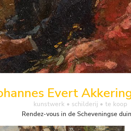
ohannes Evert Akkerin
kunstwerk •
schilderij
• te koop
Rendez-vous in de Scheveningse dui