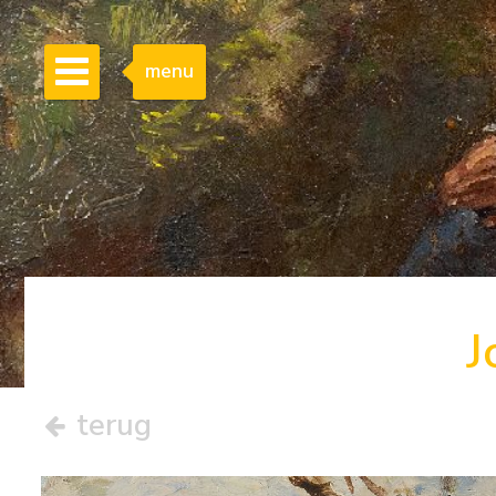
menu
J
terug