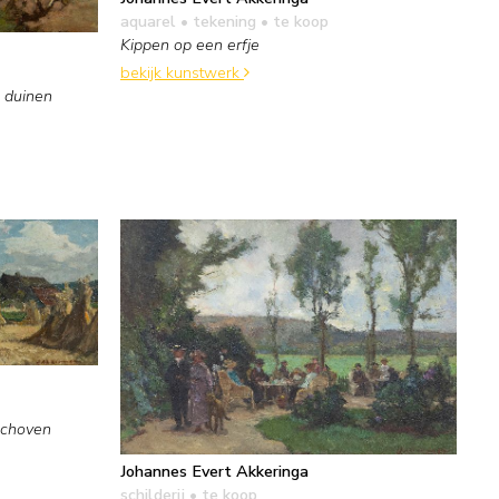
aquarel • tekening
• te koop
Kippen op een erfje
bekijk kunstwerk
 duinen
schoven
Johannes Evert Akkeringa
schilderij
• te koop