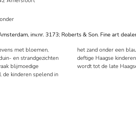
942 Amersfoort
sonder
Amsterdam, inv.nr. 3173; Roberts & Son. Fine art dealer
llevens met bloemen,
. Ook schilderde hij
duin- en strandgezichten
op het strand. Akkeringa
vaak blijmoedige
wordt tot de late Haags
, de kinderen spelend in