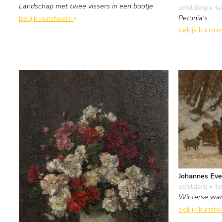
Landschap met twee vissers in een bootje
schilderij
• te
Petunia's
bekijk kunstwerk
bekijk kunst
Johannes Eve
schilderij
• te
Winterse wand
bekijk kunst