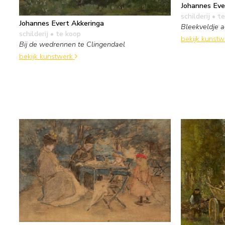
Johannes Eve
schilderij
• te
Johannes Evert Akkeringa
Bleekveldje a
schilderij
• te koop
bekijk kunst
Bij de wedrennen te Clingendael
bekijk kunstwerk