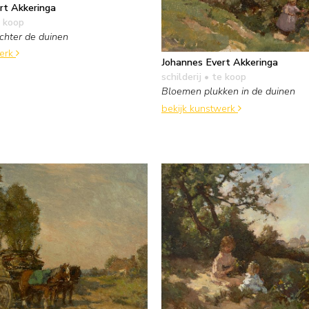
rt Akkeringa
 koop
chter de duinen
werk
Johannes Evert Akkeringa
schilderij
• te koop
Bloemen plukken in de duinen
bekijk kunstwerk