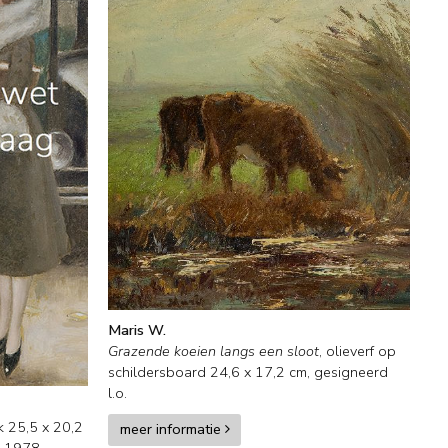
Maris W.
Grazende koeien langs een sloot
,
olieverf op
schildersboard
24,6
x
17,2
cm, gesigneerd
l.o.
k
25,5
x
20,2
meer informatie