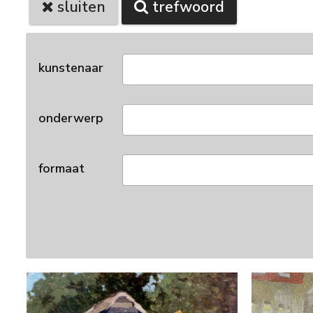
sluiten
trefwoord
kunstenaar
onderwerp
formaat