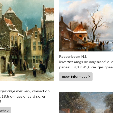
Roosenboom N.J.
IJsvertier langs de dorpsrand
,
oli
paneel
34,0
x
45,6
cm, gesigneer
meer informatie
gezichtje met kerk
,
olieverf op
x
19,5
cm, gesigneerd r.o. en
6
matie