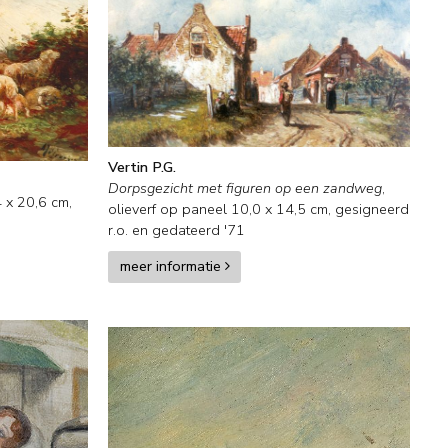
Vertin P.G.
Dorpsgezicht met figuren op een zandweg
,
4
x
20,6
cm,
olieverf op paneel
10,0
x
14,5
cm, gesigneerd
r.o. en
gedateerd '71
meer informatie