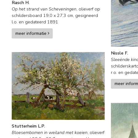
Rasch H.
Op het strand van Scheveningen
,
olieverf op
schildersboard
19,0
x
27,3
cm, gesigneerd
l.o. en
gedateerd 1891
meer informatie
Nissle F.
Sleeënde kind
schilderskart
r.o. en
gedat
meer infor
Stutterheim L.P.
Bloesembomen in weiland met koeien
,
olieverf