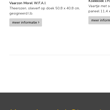
Koekkoek J.H
Vaarzon Morel W.F.A.I.
Vaartje met s
Theerozen
,
olieverf op doek
50,8
x
40,8
cm,
paneel
11,4
gesigneerd l.b.
meer infor
meer informatie