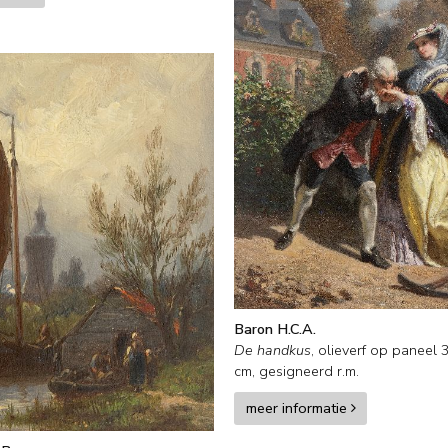
Baron H.C.A.
De handkus
,
olieverf op paneel
cm, gesigneerd r.m.
meer informatie