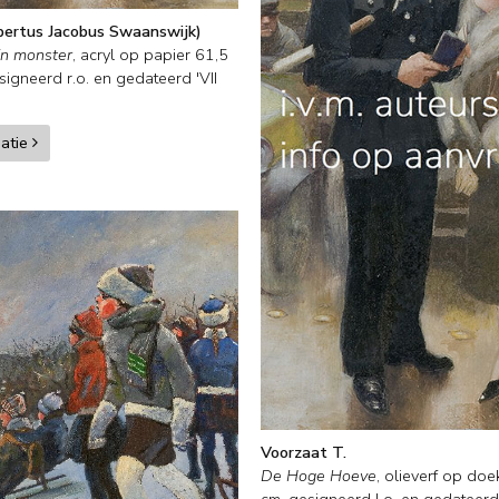
bertus Jacobus Swaanswijk)
jn monster
,
acryl op papier
61,5
signeerd r.o. en
gedateerd 'VII
matie
Voorzaat T.
De Hoge Hoeve
,
olieverf op doe