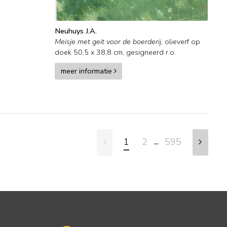
Neuhuys J.A.
Meisje met geit voor de boerderij
,
olieverf op
doek
50,5
x
38,8
cm, gesigneerd r.o.
meer informatie
...
1
2
595