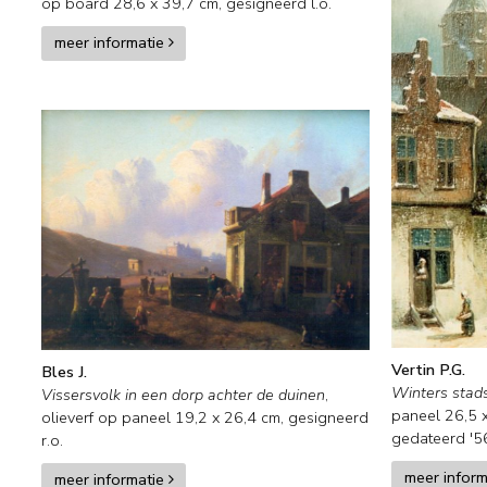
op board
28,6
x
39,7
cm, gesigneerd l.o.
meer informatie
Vertin P.G.
Bles J.
Winters stads
Vissersvolk in een dorp achter de duinen
,
paneel
26,5
olieverf op paneel
19,2
x
26,4
cm, gesigneerd
gedateerd '5
r.o.
meer infor
meer informatie