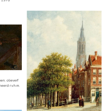
d 1978
men
,
olieverf
eerd r.v.h.m.