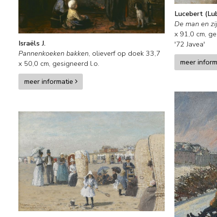
Lucebert (Lu
De man en zi
x
91,0
cm, ge
Israëls J.
'72 Javea'
Pannenkoeken bakken
,
olieverf op doek
33,7
meer infor
x
50,0
cm, gesigneerd l.o.
meer informatie