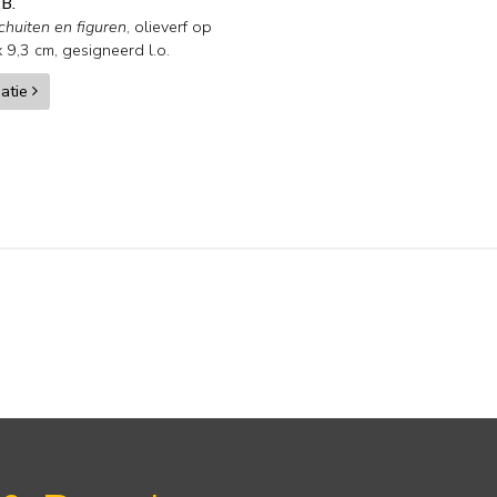
.B.
chuiten en figuren
,
olieverf op
x
9,3
cm, gesigneerd l.o.
matie