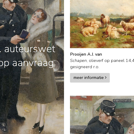
Prooijen A.J. van
Schapen
,
olieverf op paneel
14,
gesigneerd r.o.
meer informatie