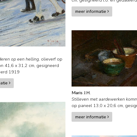
cm, gesigneerd l.o. en
gedateer
meer informatie
eren op een helling
,
olieverf op
on
41,6
x
31,2
cm, gesigneerd
eerd 1919
matie
Maris J.H.
Stilleven met aardewerken kom
op paneel
13,0
x
20,6
cm, gesign
meer informatie