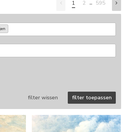
...
1
2
595
jen
filter wissen
filter toepassen