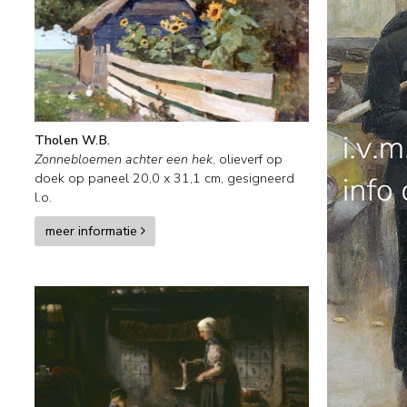
Tholen W.B.
Zonnebloemen achter een hek
,
olieverf op
doek op paneel
20,0
x
31,1
cm, gesigneerd
l.o.
meer informatie