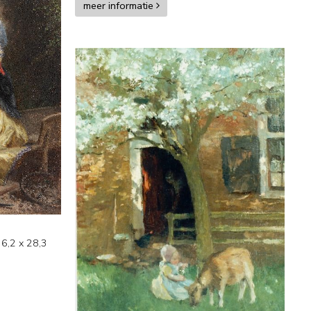
meer informatie
36,2
x
28,3