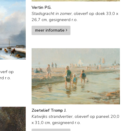
Vertin P.G.
Stadsgracht in zomer
,
olieverf op doek
33,0
x
26,7
cm, gesigneerd r.o.
meer informatie
everf op
d r.o.
Zoetelief Tromp J.
Katwijks strandvertier
,
olieverf op paneel
20,0
x
31,0
cm, gesigneerd r.o.