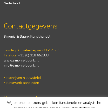
Nederland
Contactgegevens
Simonis & Buunk Kunsthandel
dinsdag t/m zaterdag van 11-17 uur.
Telefoon
+31 (0) 318 652888
www.simonis-buunk.nl
info@simonis-buunk.nl
inschrijven nieuwsbrief
kunstwerk aanbieden
Algemene voorwaarden
Wij en onze partners gebruiken functionele en analytische
Privacy statement
Cookie Policy