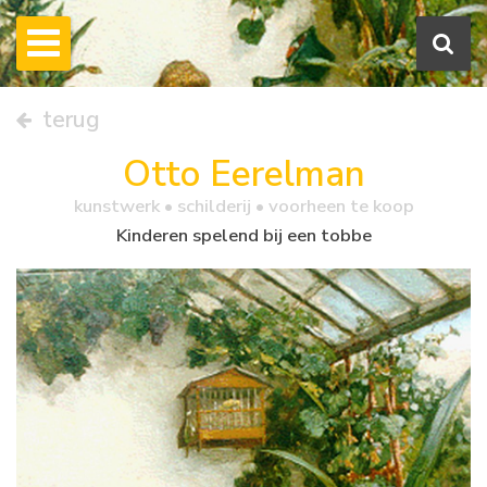
terug
Otto Eerelman
kunstwerk •
schilderij
• voorheen te koop
Kinderen spelend bij een tobbe