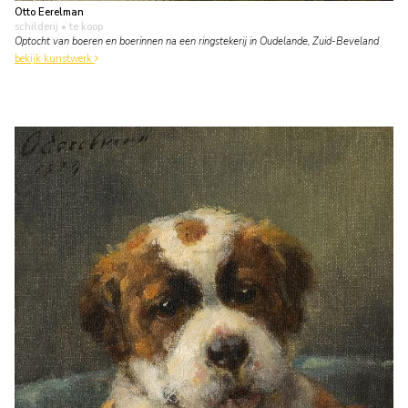
Otto Eerelman
schilderij
• te koop
Optocht van boeren en boerinnen na een ringstekerij in Oudelande, Zuid-Beveland
bekijk kunstwerk