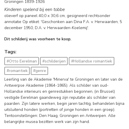
Groningen 1839-1926
Kinderen spelend bij een tobbe
olieverf op paneel
40,0
x
30,6
cm, gesigneerd rechtsonder
annotatie Op etiket: 'Geschonken aan Dina F.A. v. Herwaarden, 5
december 1950, D.A. v. Herwaarden-Koelemij'.
Dit schilderij was voorheen te koop.
Tags:
#Otto Eerelman
#schilderijen
#Hollandse romantiek
#romantiek
#genre
Leerling van de Akademie 'Minerva' te Groningen en later van de
Antwerpse Akademie (1864-1865). Als schilder van oud-
Hollandse interieurs en genrestukken begonnen, (in Brussel)
vestigde Eerelman gaandeweg zijn reputatie als schilder van
paarden. Zijn latere werken, begin jaren tachtig, behandelen bijna
uitsluitend honden (portretten of jonge honden in een groep).
Tentoonstellingen: Den Haag, Groningen en Antwerpen. Alle
belangrijke musea bezitten werk van zijn hand.