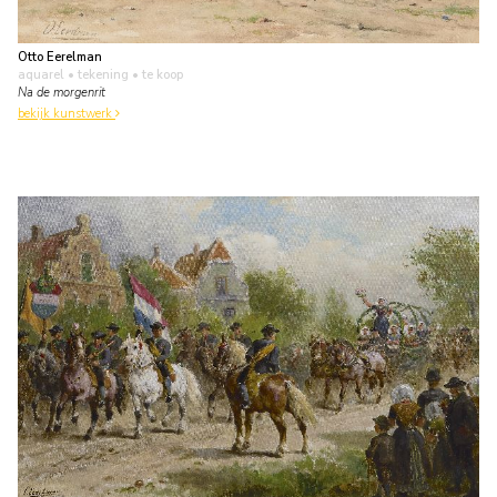
Otto Eerelman
aquarel • tekening
• te koop
Na de morgenrit
bekijk kunstwerk