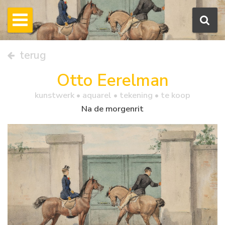
terug
Otto Eerelman
kunstwerk •
aquarel
• tekening • te koop
Na de morgenrit