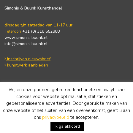
Simonis & Buunk Kunsthandel
dinsdag t/m zaterdag van 11-17 uur.
Telefoon
+31 (0) 318 652888
www.simonis-buunk.nl
info@simonis-buunk.nl
inschrijven nieuwsbrief
kunstwerk aanbieden
Algemene voorwaarden
Wij en onze partners gebruiken functionele en analytische
Privacy statement
Cookie Policy
cookies voor website optimalisatie, statistieken en
Disclaimer
gepersonaliseerde advertenties. Door gebruik te maken van
onze website of het sluiten van een overeenkomst, geeft u aan
ons
privacybeleid
te accepteren.
Ik ga akkoord