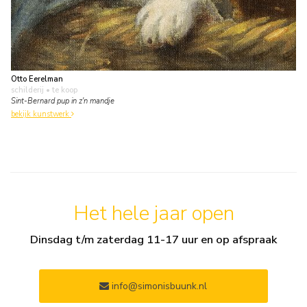
Otto Eerelman
schilderij
• te koop
Sint-Bernard pup in z'n mandje
bekijk kunstwerk
Het hele jaar open
Dinsdag t/m zaterdag 11-17 uur en op afspraak
info@simonisbuunk.nl