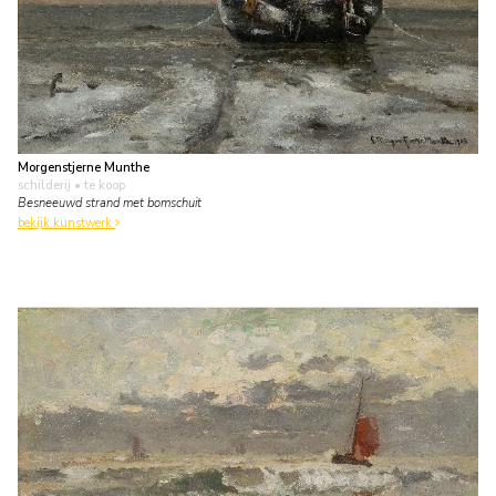
Morgenstjerne Munthe
schilderij
• te koop
Besneeuwd strand met bomschuit
bekijk kunstwerk