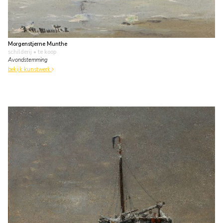
Morgenstjerne Munthe
schilderij
• te koop
Avondstemming
bekijk kunstwerk