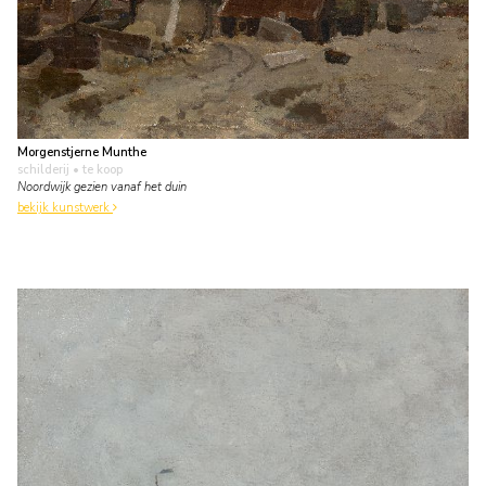
Morgenstjerne Munthe
schilderij
• te koop
Noordwijk gezien vanaf het duin
bekijk kunstwerk