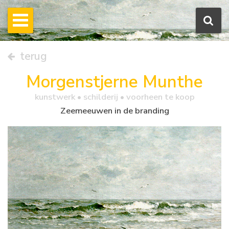
terug
Morgenstjerne Munthe
kunstwerk •
schilderij
• voorheen te koop
Zeemeeuwen in de branding