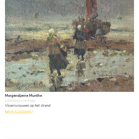
Morgenstjerne Munthe
schilderij
• te koop
Vissersvrouwen op het strand
bekijk kunstwerk