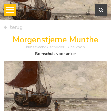
terug
Morgenstjerne Munthe
kunstwerk •
schilderij
• te koop
Bomschuit voor anker