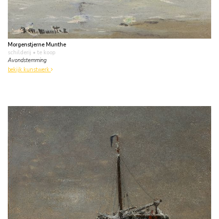
Morgenstjerne Munthe
schilderij
• te koop
Avondstemming
bekijk kunstwerk