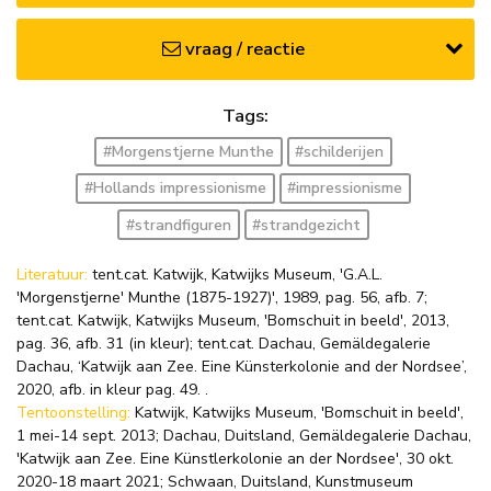
vraag / reactie
Tags:
#Morgenstjerne Munthe
#schilderijen
#Hollands impressionisme
#impressionisme
#strandfiguren
#strandgezicht
Literatuur:
tent.cat. Katwijk, Katwijks Museum, 'G.A.L.
'Morgenstjerne' Munthe (1875-1927)', 1989, pag. 56, afb. 7;
tent.cat. Katwijk, Katwijks Museum, 'Bomschuit in beeld', 2013,
pag. 36, afb. 31 (in kleur); tent.cat. Dachau, Gemäldegalerie
Dachau, ‘Katwijk aan Zee. Eine Künsterkolonie and der Nordsee’,
2020, afb. in kleur pag. 49. .
Tentoonstelling:
Katwijk, Katwijks Museum, 'Bomschuit in beeld',
1 mei-14 sept. 2013; Dachau, Duitsland, Gemäldegalerie Dachau,
'Katwijk aan Zee. Eine Künstlerkolonie an der Nordsee', 30 okt.
2020-18 maart 2021; Schwaan, Duitsland, Kunstmuseum