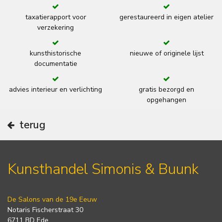
taxatierapport voor
gerestaureerd in eigen atelier
verzekering
kunsthistorische
nieuwe of originele lijst
documentatie
advies interieur en verlichting
gratis bezorgd en
opgehangen
terug
Kunsthandel Simonis & Buunk
De Salons van de 19e Eeuw
Notaris Fischerstraat 30
6711 BD Ede