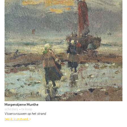
Morgenstjerne Munthe
schilderij
• te koop
Vissersvrouwen op het strand
bekijk kunstwerk