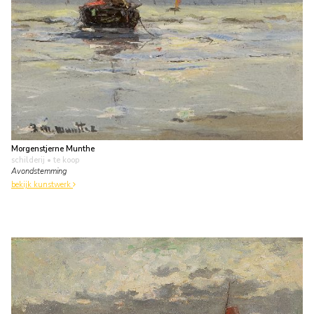
Morgenstjerne Munthe
schilderij
• te koop
Avondstemming
bekijk kunstwerk