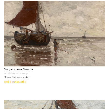
Morgenstjerne Munthe
schilderij
• te koop
Bomschuit voor anker
bekijk kunstwerk