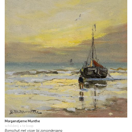
Morgenstjerne Munthe
schilderij
• te koop
Bomschuit met visser bij zonsondergang