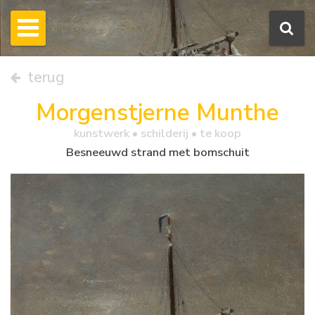
terug
Morgenstjerne Munthe
kunstwerk •
schilderij
• te koop
Besneeuwd strand met bomschuit