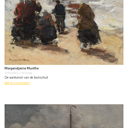
Morgenstjerne Munthe
schilderij
• te koop
De aankomst van de bomschuit
bekijk kunstwerk