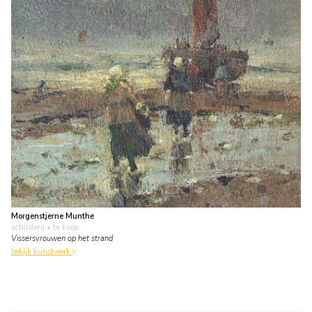
Morgenstjerne Munthe
schilderij
• te koop
Vissersvrouwen op het strand
bekijk kunstwerk