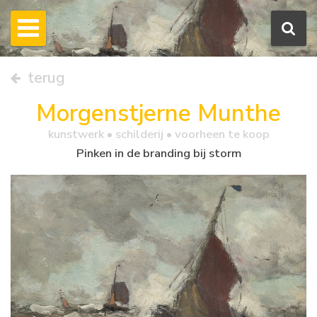
terug
Morgenstjerne Munthe
kunstwerk •
schilderij
• voorheen te koop
Pinken in de branding bij storm