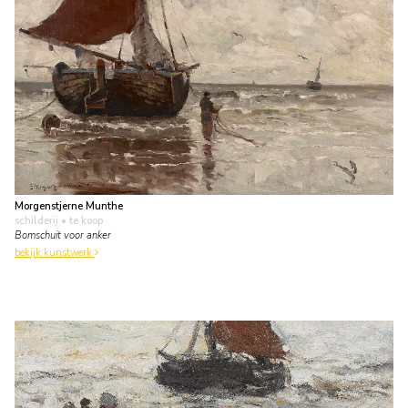
Morgenstjerne Munthe
schilderij
• te koop
Bomschuit voor anker
bekijk kunstwerk