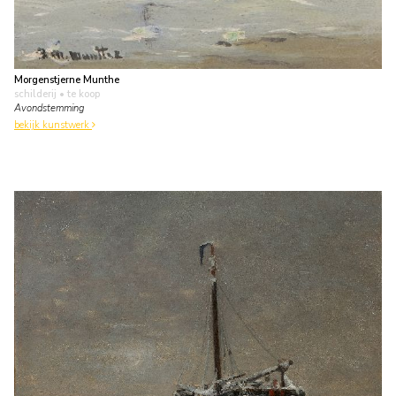
Morgenstjerne Munthe
schilderij
• te koop
Avondstemming
bekijk kunstwerk