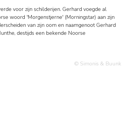
© Simonis & Buunk