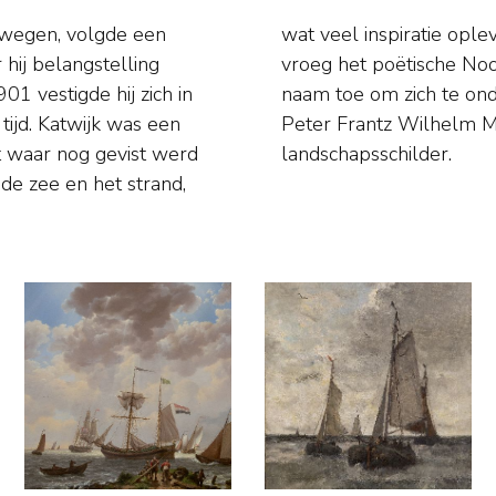
rwegen, volgde een
. Gerhard voegde al
hij belangstelling
rningstar) aan zijn
01 vestigde hij zich in
en naamgenoot Gerhard
 tijd. Katwijk was een
n bekende Noorse
t waar nog gevist werd
landschapsschilder.
 de zee en het strand,