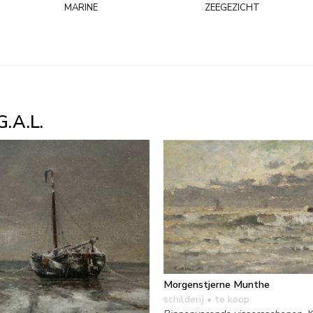
marine
zeegezicht
.A.L.
Morgenstjerne Munthe
schilderij
• te koop