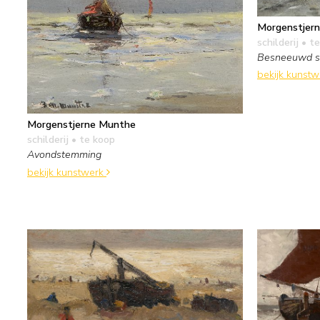
Morgenstjer
schilderij
• te
Besneeuwd s
bekijk kunst
Morgenstjerne Munthe
schilderij
• te koop
Avondstemming
bekijk kunstwerk