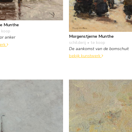
ne Munthe
 koop
Morgenstjerne Munthe
or anker
schilderij
• te koop
werk
De aankomst van de bomschuit
bekijk kunstwerk