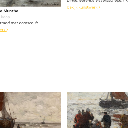
Binnenvarende vissersschepen, K
bekijk kunstwerk
ne Munthe
 koop
trand met bomschuit
werk