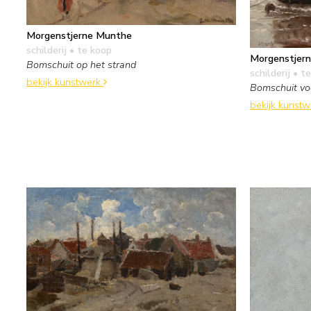
Morgenstjerne Munthe
schilderij
• te koop
Morgenstjer
Bomschuit op het strand
schilderij
• te
bekijk kunstwerk
Bomschuit vo
bekijk kunst