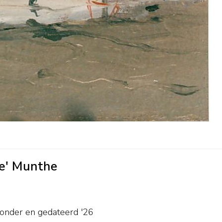
ne' Munthe
sonder en
gedateerd '26