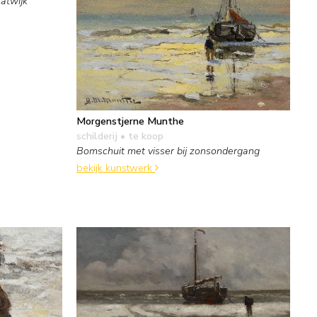
atwijk
Morgenstjerne Munthe
schilderij
• te koop
Bomschuit met visser bij zonsondergang
bekijk kunstwerk