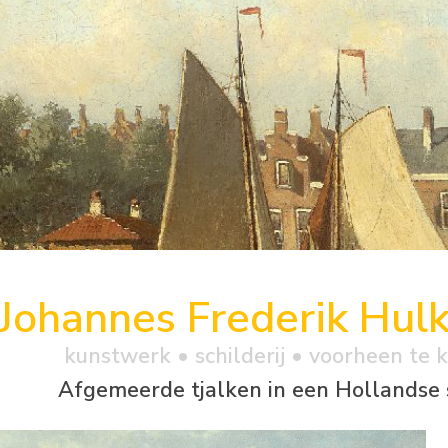
Johannes Frederik Hul
kunstwerk •
schilderij
• voorheen te 
Afgemeerde tjalken in een Hollandse 