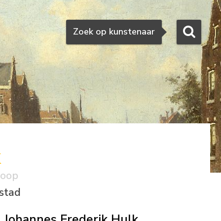
Zoeken
Zoek op kunstenaar
k
koop
stad
Johannes Frederik Hulk