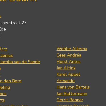
s
scherstraat 27
Ede
d
Wobbe Alkema
Artz
Cees Andréa
tzenius
Horst Antes
 Jacoba van de Sande
Jan Altink
n
Karel Appel
r
Armando
n den Berg
Hans von Bartels
eling
Jan Battermann
loos
Gerrit Benner
rts