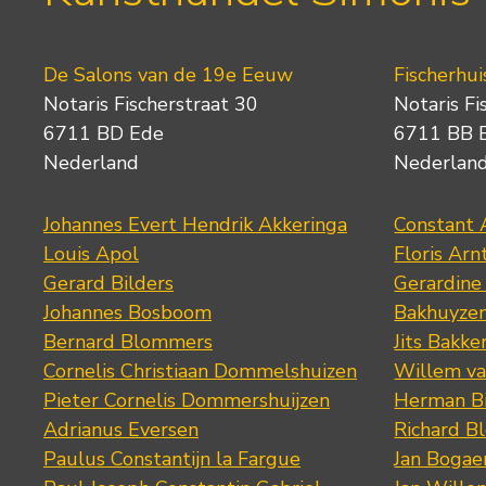
De Salons van de 19e Eeuw
Fischerhui
Notaris Fischerstraat 30
Notaris Fi
6711 BD Ede
6711 BB 
Nederland
Nederlan
Johannes Evert Hendrik Akkeringa
Constant 
Louis Apol
Floris Arn
Gerard Bilders
Gerardine
Johannes Bosboom
Bakhuyze
Bernard Blommers
Jits Bakke
Cornelis Christiaan Dommelshuizen
Willem va
Pieter Cornelis Dommershuijzen
Herman Bi
Adrianus Eversen
Richard B
Paulus Constantijn la Fargue
Jan Bogae