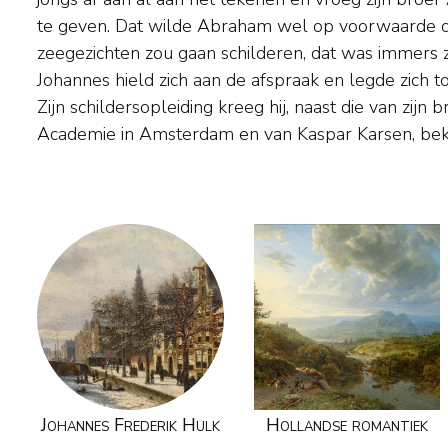
te geven. Dat wilde Abraham wel op voorwaarde 
Rembrandt' geheten. Hij was een van de eersten di
zeegezichten zou gaan schilderen, dat was immers zij
en de stad Amsterdam fotografeerde. Hij hield van jagen,
Johannes hield zich aan de afspraak en legde zich t
en was met zijn zoon John jr. een van de oprichters v
Zijn schildersopleiding kreeg hij, naast die van zijn 
Academie in Amsterdam en van Kaspar Karsen, bek
Johannes Frederik Hulk
Hollandse romantiek