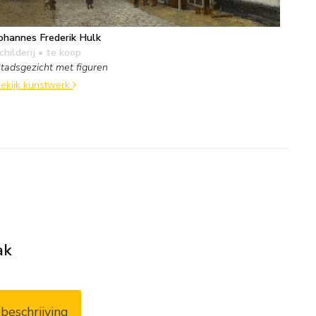
ohannes Frederik Hulk
childerij
• te koop
tadsgezicht met figuren
ekijk kunstwerk
ak
beschrijving