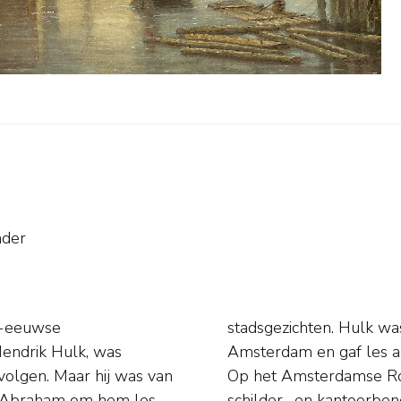
nder
9e-eeuwse
micitiae' in
Hendrik Hulk, was
n en J.B. de Hoog.
volgen. Maar hij was van
882 een zaak in teken-,
er Abraham om hem les
rafisch atelier, 'De