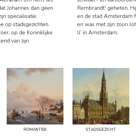
dat Johannes dan geen
e portretfoto’s maakte
n specialisatie.
 vissen en zeilen
oe op stadsgezichten.
an Zeilvereniging ‘Het
broer, op de Koninklijke
IJ’ in Amsterdam.
end van zijn
romantiek
stadsgezicht