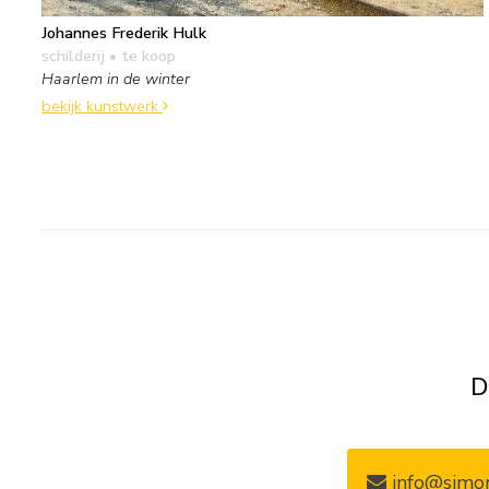
Johannes Frederik Hulk
schilderij
• te koop
Haarlem in de winter
bekijk kunstwerk
D
info@simon