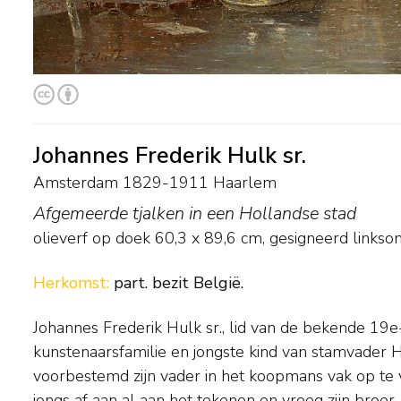
Johannes Frederik Hulk sr.
Amsterdam 1829-1911 Haarlem
Afgemeerde tjalken in een Hollandse stad
olieverf op doek
60,3
x
89,6
cm, gesigneerd linkso
Herkomst:
part. bezit België.
Johannes Frederik Hulk sr., lid van de bekende 1
stadsgezichten. Hulk was lid van de kunstenaarssociëteit 'Arti et A
kunstenaarsfamilie en jongste kind van stamvader 
Amsterdam en gaf les aan onder anderen zijn zoon Joh
voorbestemd zijn vader in het koopmans vak op te 
Op het Amsterdamse Rokin had hij van 1855 tot 1
jongs af aan al aan het tekenen en vroeg zijn bro
schilder- en kantoorbenodigdheden annex fotog