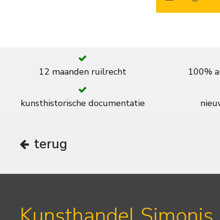
12 maanden ruilrecht
100% au
kunsthistorische documentatie
nieuw
terug
Kunsthandel Simonis