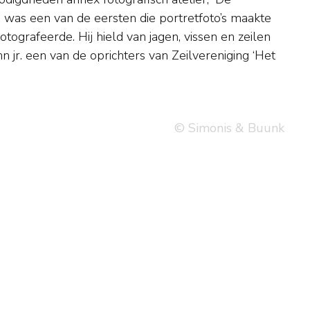
© Simonis & Buunk