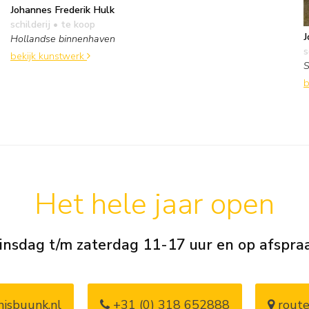
Johannes Frederik Hulk
schilderij
• te koop
J
Hollandse binnenhaven
s
bekijk kunstwerk
S
b
Het hele jaar open
insdag t/m zaterdag 11-17 uur en op afspra
isbuunk.nl
+31 (0) 318 652888
route