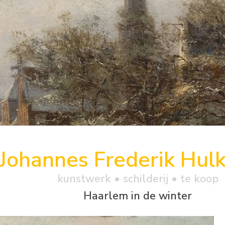
Johannes Frederik Hul
kunstwerk •
schilderij
• te koop
Haarlem in de winter