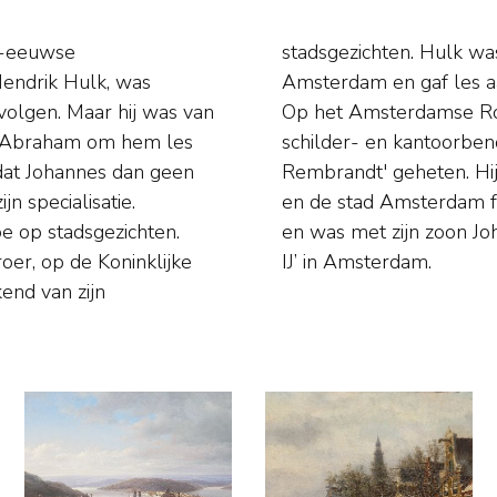
9e-eeuwse
micitiae' in
Hendrik Hulk, was
n en J.B. de Hoog.
volgen. Maar hij was van
882 een zaak in teken-,
er Abraham om hem les
rafisch atelier, 'De
dat Johannes dan geen
e portretfoto’s maakte
n specialisatie.
 vissen en zeilen
oe op stadsgezichten.
an Zeilvereniging ‘Het
broer, op de Koninklijke
IJ’ in Amsterdam.
end van zijn