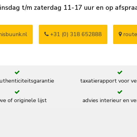
insdag t/m zaterdag 11-17 uur en op afspra
isbuunk.nl
+31 (0) 318 652888
route
thenticiteitsgarantie
taxatierapport voor ve
e of originele lijst
advies interieur en ve