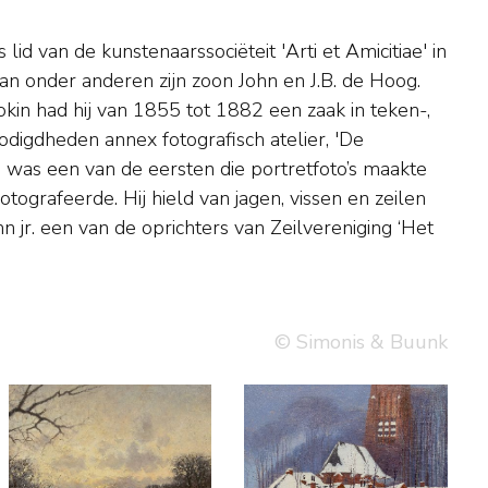
© Simonis & Buunk