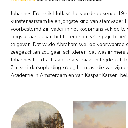
Johannes Frederik Hulk sr., lid van de bekende 1
stadsgezichten. Hulk was lid van de kunstenaarssociëteit 'Arti et A
kunstenaarsfamilie en jongste kind van stamvader 
Amsterdam en gaf les aan onder anderen zijn zoon Joh
voorbestemd zijn vader in het koopmans vak op te 
Op het Amsterdamse Rokin had hij van 1855 tot 1
jongs af aan al aan het tekenen en vroeg zijn bro
schilder- en kantoorbenodigdheden annex fotog
te geven. Dat wilde Abraham wel op voorwaarde 
Rembrandt' geheten. Hij was een van de eersten di
zeegezichten zou gaan schilderen, dat was immers zij
en de stad Amsterdam fotografeerde. Hij hield van jagen,
Johannes hield zich aan de afspraak en legde zich t
en was met zijn zoon John jr. een van de oprichters v
Zijn schildersopleiding kreeg hij, naast die van zijn 
Academie in Amsterdam en van Kaspar Karsen, bek