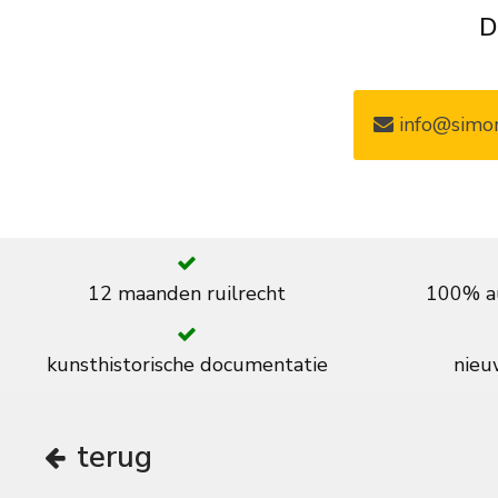
D
info@simon
12 maanden ruilrecht
100% au
kunsthistorische documentatie
nieuw
terug