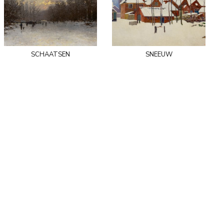
schaatsen
sneeuw