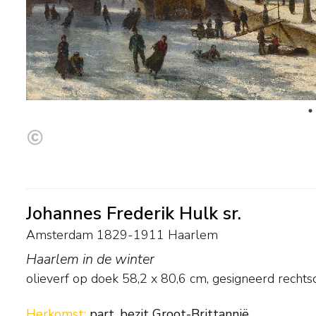
Johannes Frederik Hulk sr.
Amsterdam 1829-1911 Haarlem
Haarlem in de winter
olieverf op doek
58,2
x
80,6
cm, gesigneerd rechts
Herkomst:
part. bezit Groot-Brittannië.