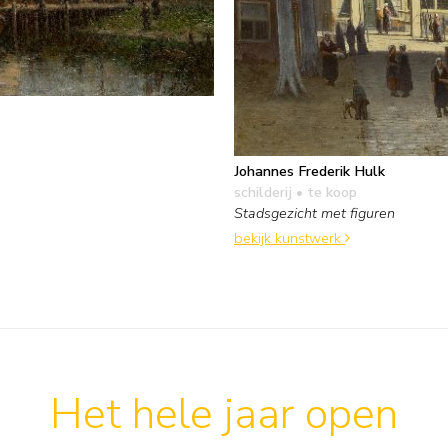
Johannes Frederik Hulk
schilderij
• te koop
Stadsgezicht met figuren
bekijk kunstwerk
Het hele jaar open