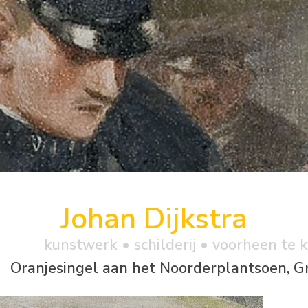
Johan Dijkstra
kunstwerk •
schilderij
• voorheen te 
Oranjesingel aan het Noorderplantsoen, G