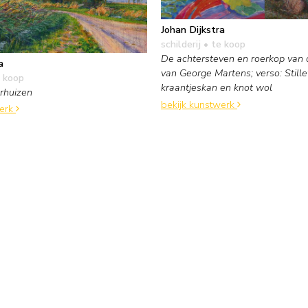
Johan Dijkstra
schilderij
• te koop
De achtersteven en roerkop van de
a
van George Martens; verso: Still
 koop
kraantjeskan en knot wol
rhuizen
bekijk kunstwerk
werk