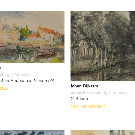
a
kening
• te koop
asteel Radboud in Medemblik
Johan Dijkstra
werk
aquarel • tekening
• te koop
Giethoorn
bekijk kunstwerk