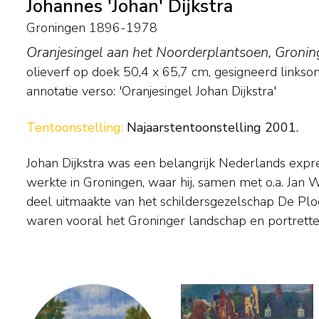
Johannes 'Johan' Dijkstra
Groningen 1896-1978
Oranjesingel aan het Noorderplantsoen, Groni
olieverf op doek
50,4
x
65,7
cm, gesigneerd linkso
annotatie verso: 'Oranjesingel Johan Dijkstra'
Tentoonstelling:
Najaarstentoonstelling 2001.
Johan Dijkstra was een belangrijk Nederlands expre
expressieve schetsen van het leven op straat en in 
werkte in Groningen, waar hij, samen met o.a. Jan W
de Duitse expressionist Kirchner werd na 1925 zijn
deel uitmaakte van het schildersgezelschap De Pl
gedurfder en zijn vormen steeds vrijer. Musea: o.a
waren vooral het Groninger landschap en portrette