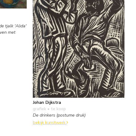
 tjalk 'Alida'
even met
Johan Dijkstra
grafiek
• te koop
De drinkers (postume druk)
bekijk kunstwerk