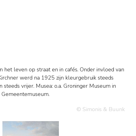
gs Gemeentemuseum.
© Simonis & Buunk