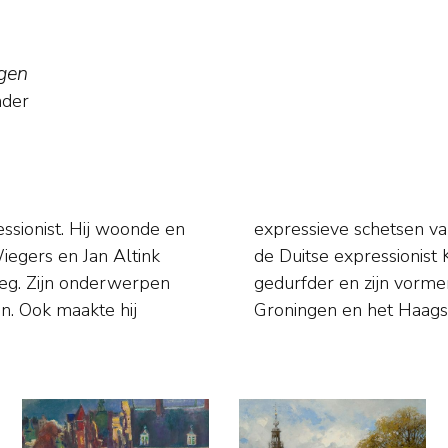
ngen
nder
ssionist. Hij woonde en
cafés. Onder invloed van
iegers en Jan Altink
 kleurgebruik steeds
oeg. Zijn onderwerpen
. Groninger Museum in
n. Ook maakte hij
Groningen en het Haa