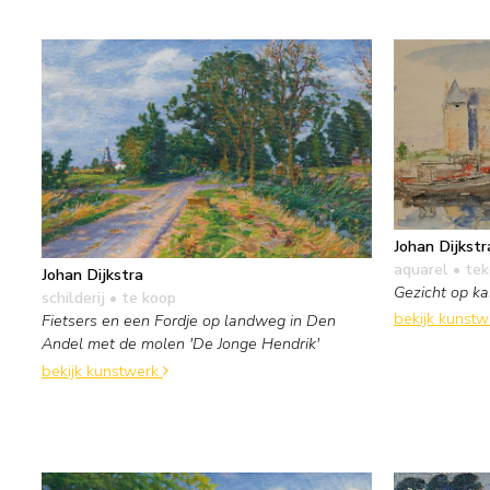
Johan Dijkstr
aquarel • te
Johan Dijkstra
Gezicht op k
schilderij
• te koop
bekijk kunst
Fietsers en een Fordje op landweg in Den
Andel met de molen 'De Jonge Hendrik'
bekijk kunstwerk