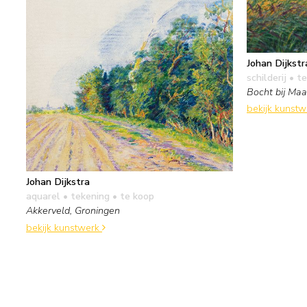
Johan Dijkstr
schilderij
• te
Bocht bij Maa
bekijk kunst
Johan Dijkstra
aquarel • tekening
• te koop
Akkerveld, Groningen
bekijk kunstwerk