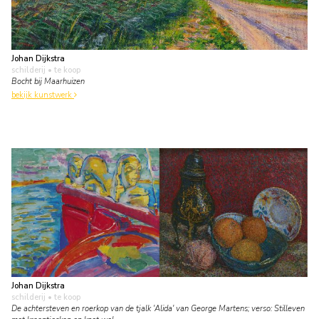
Johan Dijkstra
schilderij
• te koop
Bocht bij Maarhuizen
bekijk kunstwerk
Johan Dijkstra
schilderij
• te koop
De achtersteven en roerkop van de tjalk 'Alida' van George Martens; verso: Stilleven