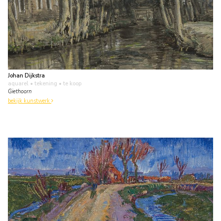
Johan Dijkstra
aquarel • tekening
• te koop
Giethoorn
bekijk kunstwerk