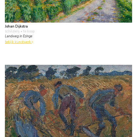
Johan Dijkstra
schilderij
• te koop
Landweg in Ezinge
bekijk kunstwerk