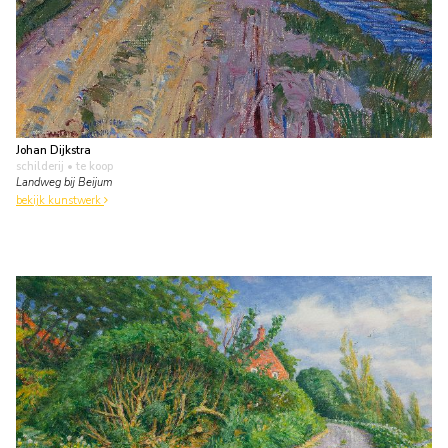
Johan Dijkstra
schilderij
• te koop
Landweg bij Beijum
bekijk kunstwerk