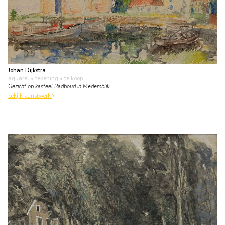
Johan Dijkstra
aquarel • tekening
• te koop
Gezicht op kasteel Radboud in Medemblik
bekijk kunstwerk