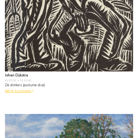
Johan Dijkstra
grafiek
• te koop
De drinkers (postume druk)
bekijk kunstwerk