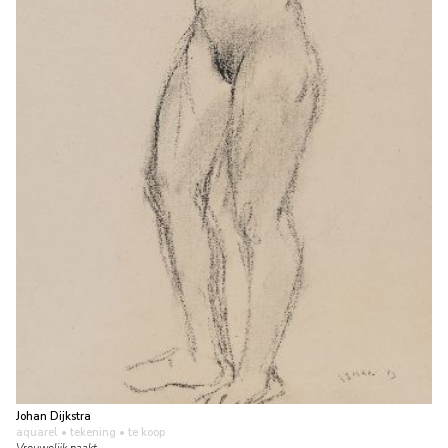
Johan Dijkstra
aquarel • tekening
• te koop