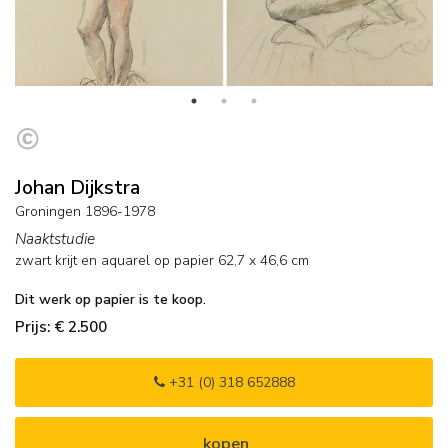
Johan Dijkstra
Groningen 1896-1978
Naaktstudie
zwart krijt en aquarel op papier
62,7
x
46,6
cm
Dit werk op papier is te koop.
Prijs: € 2.500
+31 (0) 318 652888
kopen