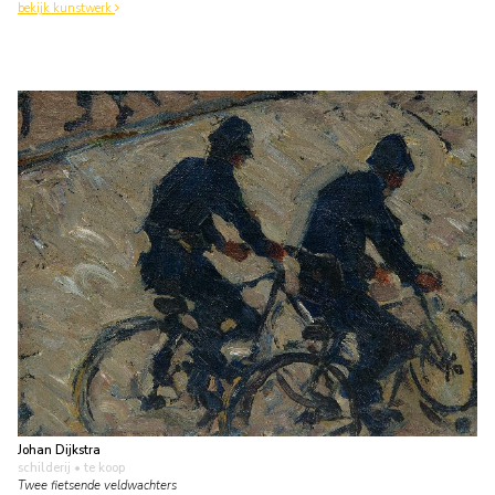
bekijk kunstwerk
Johan Dijkstra
schilderij
• te koop
Twee fietsende veldwachters