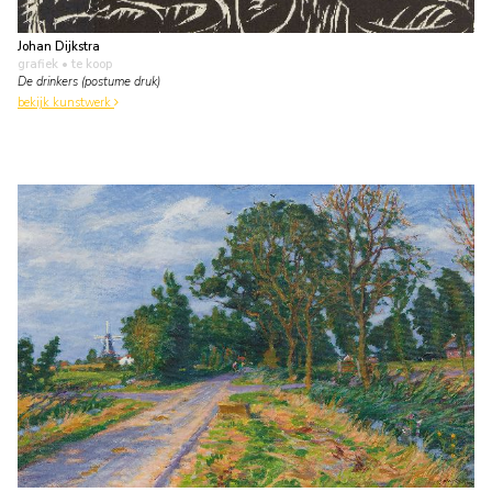
Johan Dijkstra
grafiek
• te koop
De drinkers (postume druk)
bekijk kunstwerk