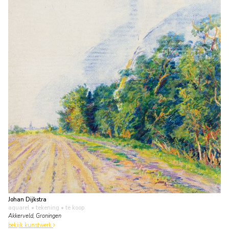
Johan Dijkstra
aquarel • tekening
• te koop
Akkerveld, Groningen
bekijk kunstwerk