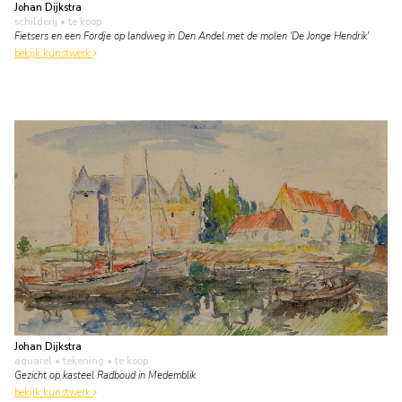
Johan Dijkstra
schilderij
• te koop
Fietsers en een Fordje op landweg in Den Andel met de molen 'De Jonge Hendrik'
bekijk kunstwerk
Johan Dijkstra
aquarel • tekening
• te koop
Gezicht op kasteel Radboud in Medemblik
bekijk kunstwerk