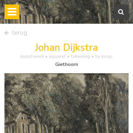
terug
Johan Dijkstra
kunstwerk •
aquarel
• tekening • te koop
Giethoorn