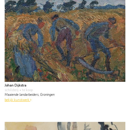
Johan Dijkstra
schilderij
• te koop
Maaiende landarbeiders, Groningen
bekijk kunstwerk