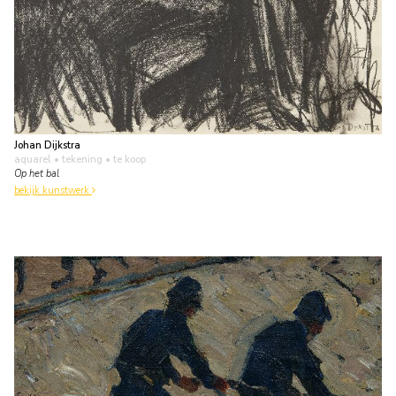
Johan Dijkstra
aquarel • tekening
• te koop
Op het bal
bekijk kunstwerk