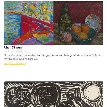
Johan Dijkstra
schilderij
• te koop
De achtersteven en roerkop van de tjalk 'Alida' van George Martens; verso: Stilleven
met kraantjeskan en knot wol
bekijk kunstwerk