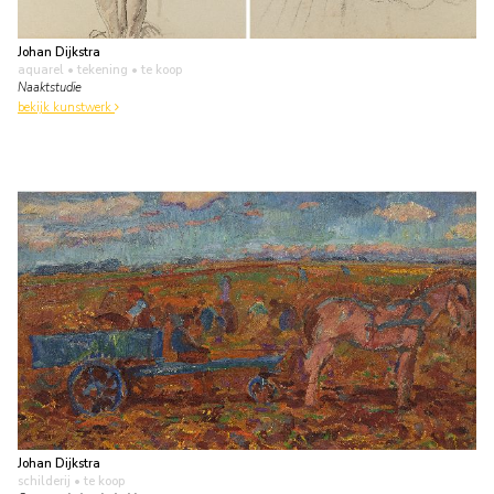
Johan Dijkstra
aquarel • tekening
• te koop
Naaktstudie
bekijk kunstwerk
Johan Dijkstra
schilderij
• te koop