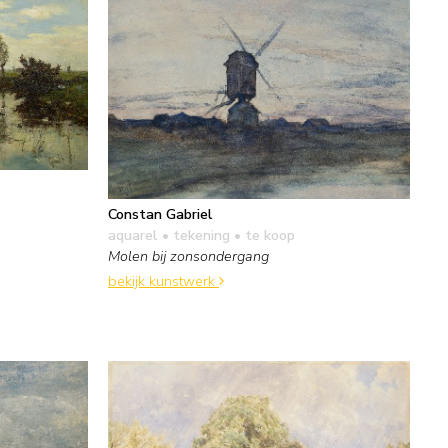
Constan Gabriel
aquarel • tekening
• te koop
Molen bij zonsondergang
bekijk kunstwerk