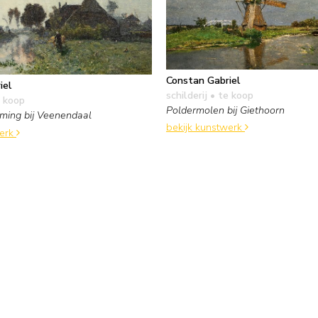
Constan Gabriel
iel
schilderij
• te koop
 koop
Poldermolen bij Giethoorn
ing bij Veenendaal
bekijk kunstwerk
werk