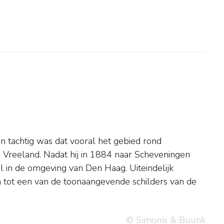
© Simonis & Buunk