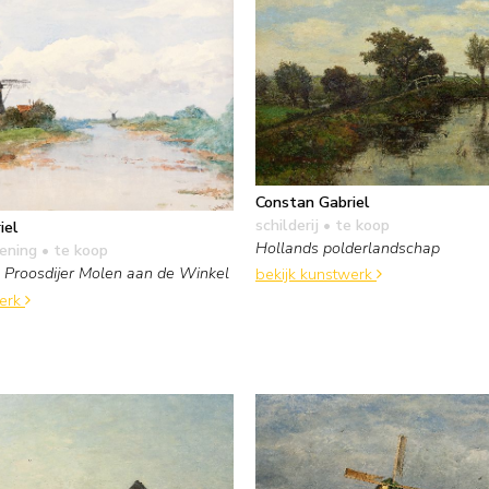
Constan Gabriel
schilderij
• te koop
iel
Hollands polderlandschap
kening
• te koop
e Proosdijer Molen aan de Winkel
bekijk kunstwerk
werk