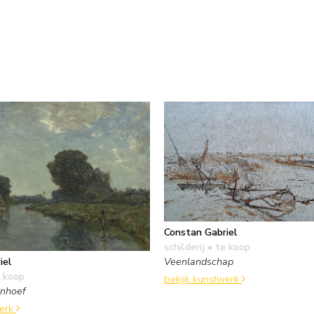
Constan Gabriel
schilderij
• te koop
iel
Veenlandschap
 koop
bekijk kunstwerk
enhoef
werk