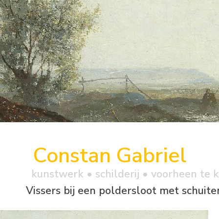
Constan Gabriel
kunstwerk •
schilderij
• voorheen te 
Vissers bij een poldersloot met schuite