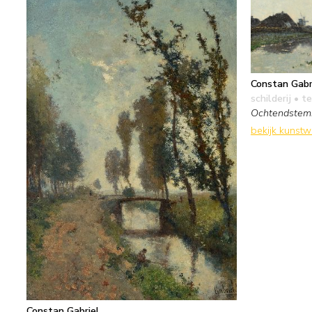
Constan Gabr
schilderij
• te
Ochtendstemm
bekijk kunst
Constan Gabriel