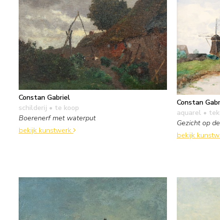
Constan Gabriel
Constan Gabr
schilderij
• te koop
aquarel • te
Boerenerf met waterput
Gezicht op d
bekijk kunstwerk
bekijk kunst