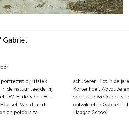
' Gabriel
nder
rtrettist bij uitstek
ral het gebied rond
in de natuur leerde hij
884 naar Scheveningen
t J.W. Bilders en J.H.L.
en Haag. Uiteindelijk
russel. Van daaruit
nde schilders van de
en en polders te
Haagse School.