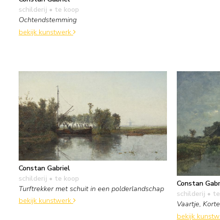
schilderij
• te koop
Ochtendstemming
bekijk kunstwerk
Constan Gabriel
schilderij
• te koop
Constan Gabr
Turftrekker met schuit in een polderlandschap
schilderij
• te
bekijk kunstwerk
Vaartje, Kort
bekijk kunst