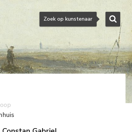
Zoeken
Zoek op kunstenaar
koop
nhuis
Constan Gabriel