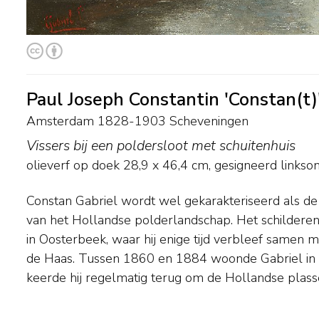
Paul Joseph Constantin 'Constan(t)
Amsterdam 1828-1903 Scheveningen
Vissers bij een poldersloot met schuitenhuis
olieverf op doek
28,9
x
46,4
cm, gesigneerd linkso
Constan Gabriel wordt wel gekarakteriseerd als de po
schilderen. Tot in de jaren tachtig was dat voo
van het Hollandse polderlandschap. Het schilderen 
Kortenhoef, Abcoude en Vreeland. Nadat hij in 1
in Oosterbeek, waar hij enige tijd verbleef samen me
verhuisde werkte hij veel in de omgeving van D
de Haas. Tussen 1860 en 1884 woonde Gabriel in B
ontwikkelde Gabriel zich tot een van de toonaangeve
keerde hij regelmatig terug om de Hollandse plass