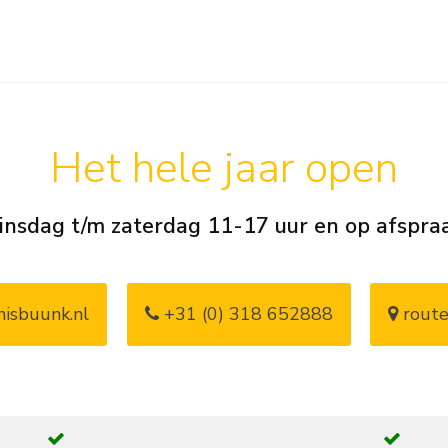
Het hele jaar open
insdag t/m zaterdag 11-17 uur en op afspra
isbuunk.nl
+31 (0) 318 652888
route