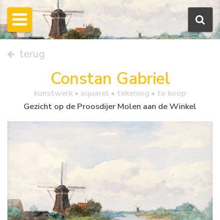
terug
Constan Gabriel
kunstwerk •
aquarel
• tekening • te koop
Gezicht op de Proosdijer Molen aan de Winkel