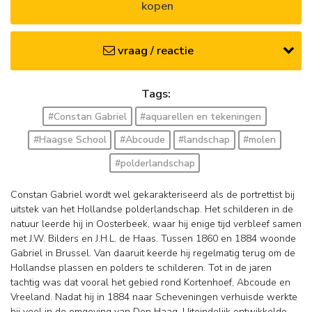
kopen
vraag / reactie
Tags:
#Constan Gabriel
#aquarellen en tekeningen
#Haagse School
#Abcoude
#landschap
#molen
#polderlandschap
Constan Gabriel wordt wel gekarakteriseerd als de portrettist bij
uitstek van het Hollandse polderlandschap. Het schilderen in de
natuur leerde hij in Oosterbeek, waar hij enige tijd verbleef samen
met J.W. Bilders en J.H.L. de Haas. Tussen 1860 en 1884 woonde
Gabriel in Brussel. Van daaruit keerde hij regelmatig terug om de
Hollandse plassen en polders te schilderen. Tot in de jaren
tachtig was dat vooral het gebied rond Kortenhoef, Abcoude en
Vreeland. Nadat hij in 1884 naar Scheveningen verhuisde werkte
hij veel in de omgeving van Den Haag. Uiteindelijk ontwikkelde