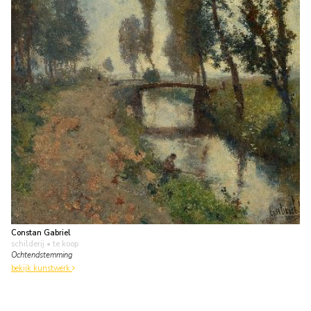
Constan Gabriel
schilderij
• te koop
Ochtendstemming
bekijk kunstwerk