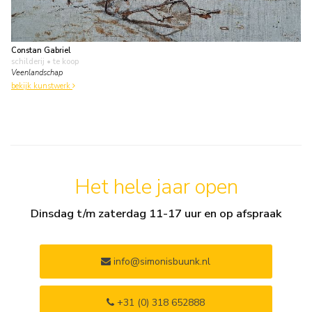
Constan Gabriel
schilderij
• te koop
Veenlandschap
bekijk kunstwerk
Het hele jaar open
Dinsdag t/m zaterdag 11-17 uur en op afspraak
info@simonisbuunk.nl
+31 (0) 318 652888