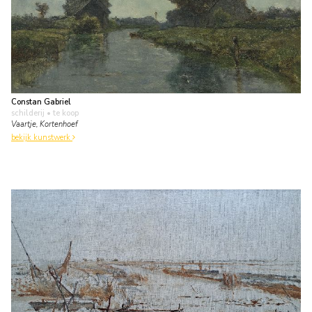
Constan Gabriel
schilderij
• te koop
Vaartje, Kortenhoef
bekijk kunstwerk