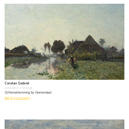
Constan Gabriel
schilderij
• te koop
Ochtendstemming bij Veenendaal
bekijk kunstwerk