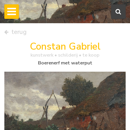
terug
Constan Gabriel
kunstwerk •
schilderij
• te koop
Boerenerf met waterput