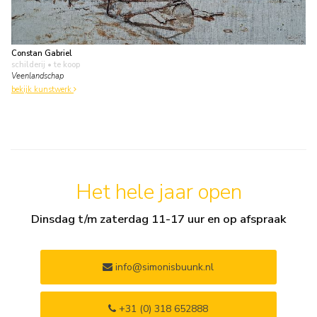
Constan Gabriel
schilderij
• te koop
Veenlandschap
bekijk kunstwerk
Het hele jaar open
Dinsdag t/m zaterdag 11-17 uur en op afspraak
info@simonisbuunk.nl
+31 (0) 318 652888