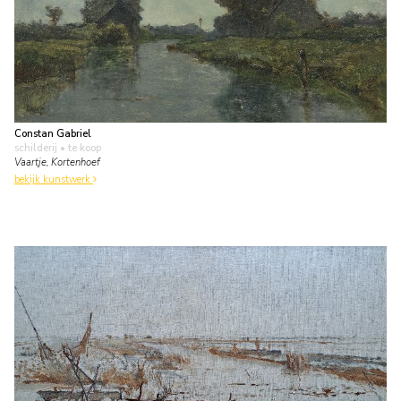
Constan Gabriel
schilderij
• te koop
Vaartje, Kortenhoef
bekijk kunstwerk