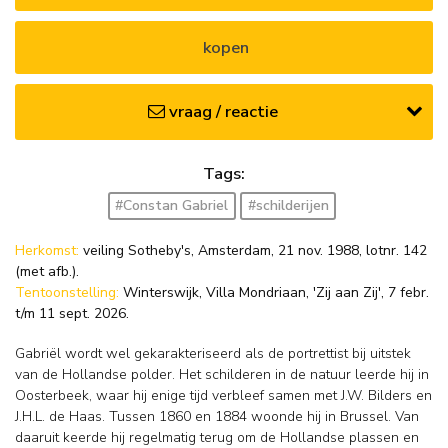
kopen
vraag / reactie
Tags:
#Constan Gabriel
#schilderijen
Herkomst:
veiling Sotheby's, Amsterdam, 21 nov. 1988, lotnr. 142
(met afb.).
Tentoonstelling:
Winterswijk, Villa Mondriaan, 'Zij aan Zij', 7 febr.
t/m 11 sept. 2026.
Gabriël wordt wel gekarakteriseerd als de portrettist bij uitstek
van de Hollandse polder. Het schilderen in de natuur leerde hij in
Oosterbeek, waar hij enige tijd verbleef samen met J.W. Bilders en
J.H.L. de Haas. Tussen 1860 en 1884 woonde hij in Brussel. Van
daaruit keerde hij regelmatig terug om de Hollandse plassen en