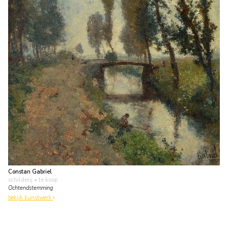
Constan Gabriel
schilderij
• te koop
Ochtendstemming
bekijk kunstwerk