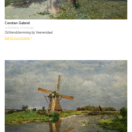
Constan Gabriel
schilderij
• te koop
Ochtendstemming bij Veenendaal
bekijk kunstwerk