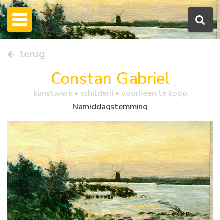
terug
Constan Gabriel
kunstwerk •
schilderij
• voorheen te koop
Namiddagstemming