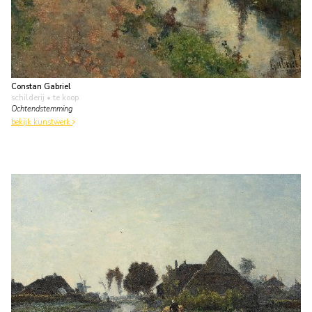
Constan Gabriel
schilderij
• te koop
Ochtendstemming
bekijk kunstwerk