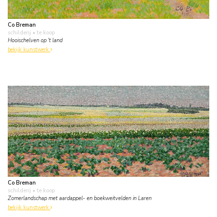
Co Breman
schilderij
• te koop
Hooischelven op 't land
bekijk kunstwerk
Co Breman
schilderij
• te koop
Zomerlandschap met aardappel- en boekweitvelden in Laren
bekijk kunstwerk