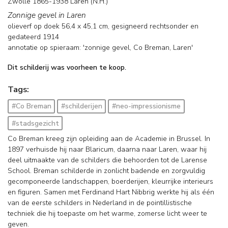
Zwolle 1865-1938 Laren (N.H.)
Zonnige gevel in Laren
olieverf op doek
56,4
x
45,1
cm, gesigneerd rechtsonder en
gedateerd 1914
annotatie op spieraam: 'zonnige gevel, Co Breman, Laren'
Dit schilderij was voorheen te koop.
Tags:
#Co Breman
#schilderijen
#neo-impressionisme
#stadsgezicht
Co Breman kreeg zijn opleiding aan de Academie in Brussel. In
1897 verhuisde hij naar Blaricum, daarna naar Laren, waar hij
deel uitmaakte van de schilders die behoorden tot de Larense
School. Breman schilderde in zonlicht badende en zorgvuldig
gecomponeerde landschappen, boerderijen, kleurrijke interieurs
en figuren. Samen met Ferdinand Hart Nibbrig werkte hij als één
van de eerste schilders in Nederland in de pointillistische
techniek die hij toepaste om het warme, zomerse licht weer te
geven.