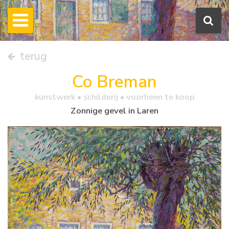
terug
Co Breman
kunstwerk •
schilderij
• voorheen te koop
Zonnige gevel in Laren