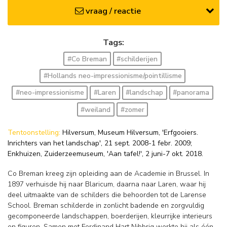
vraag / reactie
Tags:
#Co Breman
#schilderijen
#Hollands neo-impressionisme/pointillisme
#neo-impressionisme
#Laren
#landschap
#panorama
#weiland
#zomer
Tentoonstelling:
Hilversum, Museum Hilversum, 'Erfgooiers.
Inrichters van het landschap', 21 sept. 2008-1 febr. 2009;
Enkhuizen, Zuiderzeemuseum, 'Aan tafel!', 2 juni-7 okt. 2018.
Co Breman kreeg zijn opleiding aan de Academie in Brussel. In
1897 verhuisde hij naar Blaricum, daarna naar Laren, waar hij
deel uitmaakte van de schilders die behoorden tot de Larense
School. Breman schilderde in zonlicht badende en zorgvuldig
gecomponeerde landschappen, boerderijen, kleurrijke interieurs
en figuren. Samen met Ferdinand Hart Nibbrig werkte hij als één