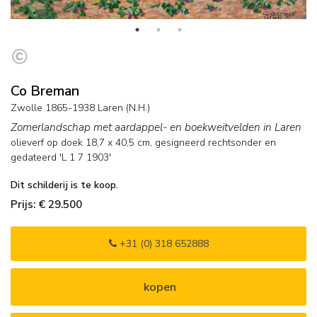
Co Breman
Zwolle 1865-1938 Laren (N.H.)
Zomerlandschap met aardappel- en boekweitvelden in Laren
olieverf op doek
18,7
x
40,5
cm, gesigneerd rechtsonder en
gedateerd 'L 1 7 1903'
Dit schilderij is te koop.
Prijs: € 29.500
+31 (0) 318 652888
kopen