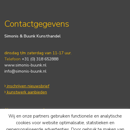
Contactgegevens
Simonis & Buunk Kunsthandel
dinsdag t/m zaterdag van 11-17 uur.
Telefoon
+31 (0) 318 652888
www.simonis-buunk.nl
info@simonis-buunk.nl
inschrijven nieuwsbrief
kunstwerk aanbieden
Algemene voorwaarden
Wij en onze partners gebruiken functionele en analytische
Privacy statement
Cookie Policy
cookies voor website optimalisatie, statistieken en
Disclaimer
gepersonaliseerde advertenties. Door gebruik te maken van