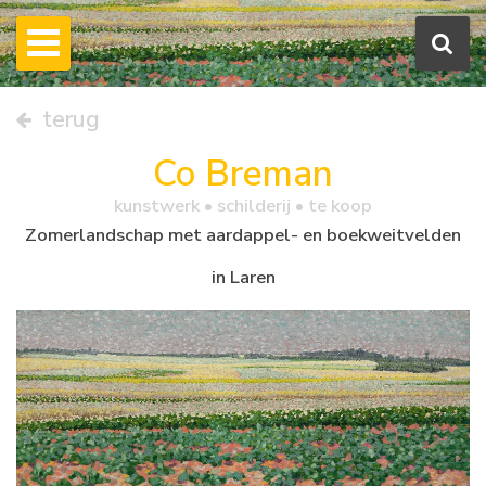
terug
Co Breman
kunstwerk •
schilderij
• te koop
Zomerlandschap met aardappel- en boekweitvelden
in Laren