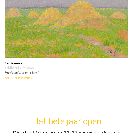
Co Breman
schilderij
• te koop
Hooischelven op 't land
bekijk kunstwerk
Het hele jaar open
Dinsdag t/m zaterdag 11-17 uur en op afspraak