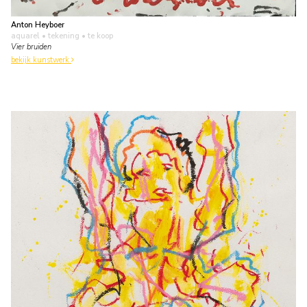
Anton Heyboer
aquarel • tekening
• te koop
Vier bruiden
bekijk kunstwerk