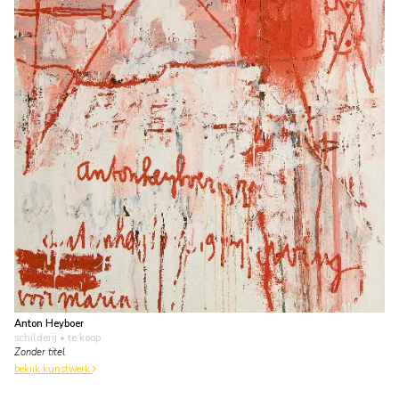
Anton Heyboer
schilderij
• te koop
Zonder titel
bekijk kunstwerk