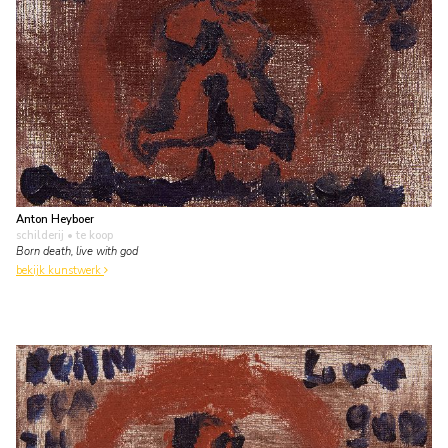
Anton Heyboer
schilderij
• te koop
Born death, live with god
bekijk kunstwerk