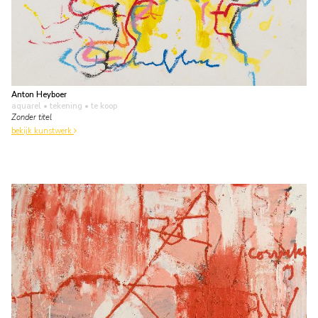
Anton Heyboer
aquarel • tekening
• te koop
Zonder titel
bekijk kunstwerk