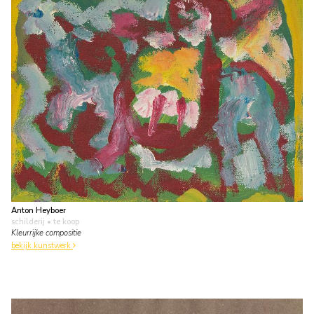
Anton Heyboer
schilderij
• te koop
Kleurrijke compositie
bekijk kunstwerk