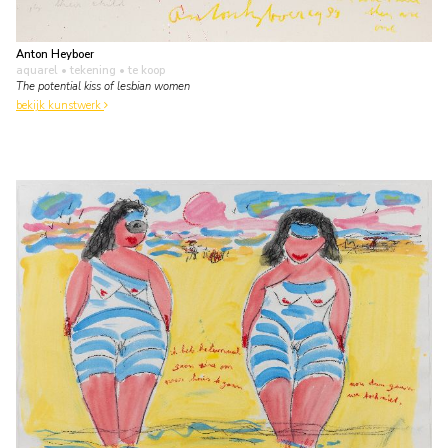
Anton Heyboer
aquarel • tekening
• te koop
The potential kiss of lesbian women
bekijk kunstwerk