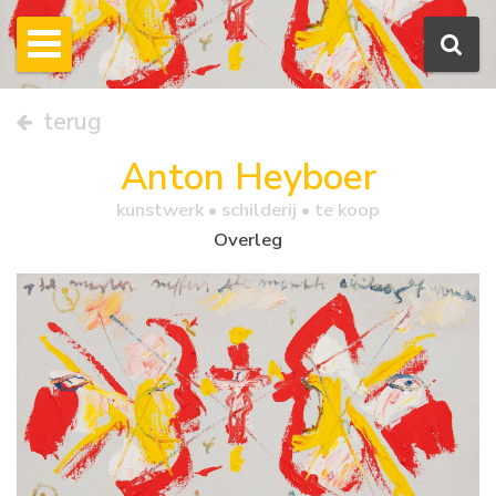
terug
Anton Heyboer
kunstwerk •
schilderij
• te koop
Overleg