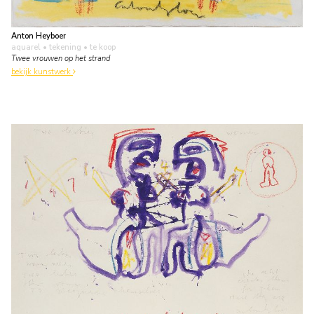
Anton Heyboer
aquarel • tekening
• te koop
Twee vrouwen op het strand
bekijk kunstwerk