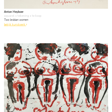
Anton Heyboer
aquarel • tekening
• te koop
Two lesbian women
bekijk kunstwerk