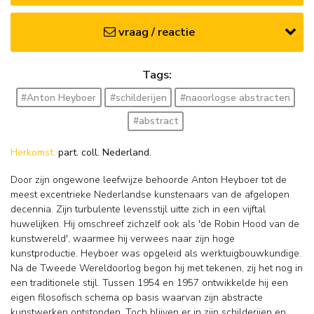
vraag / reactie
Tags:
#Anton Heyboer
#schilderijen
#naoorlogse abstracten
#abstract
Herkomst:
part. coll. Nederland.
Door zijn ongewone leefwijze behoorde Anton Heyboer tot de
meest excentrieke Nederlandse kunstenaars van de afgelopen
decennia. Zijn turbulente levensstijl uitte zich in een vijftal
huwelijken. Hij omschreef zichzelf ook als 'de Robin Hood van de
kunstwereld', waarmee hij verwees naar zijn hoge
kunstproductie. Heyboer was opgeleid als werktuigbouwkundige.
Na de Tweede Wereldoorlog begon hij met tekenen, zij het nog in
een traditionele stijl. Tussen 1954 en 1957 ontwikkelde hij een
eigen filosofisch schema op basis waarvan zijn abstracte
kunstwerken ontstonden. Toch blijven er in zijn schilderijen en