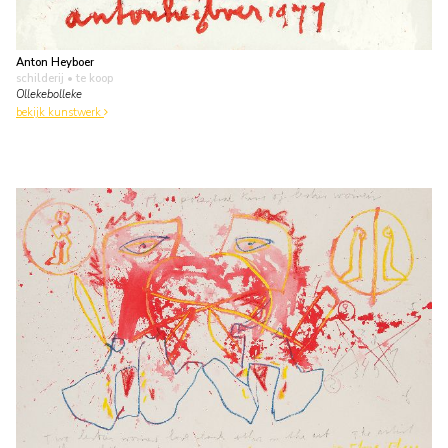
Anton Heyboer
schilderij
• te koop
Ollekebolleke
bekijk kunstwerk