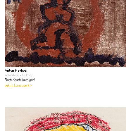
Anton Heyboer
schilderij
• te koop
Born death, love god
bekijk kunstwerk