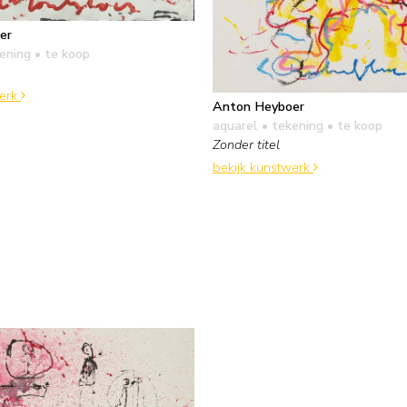
er
kening
• te koop
werk
Anton Heyboer
aquarel • tekening
• te koop
Zonder titel
bekijk kunstwerk