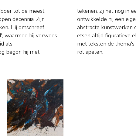
boer tot de meest
ussen 1954 en 1957
pen decennia. Zijn
basis waarvan zijn
ijken. Hij omschreef
zijn schilderijen en
d', waarmee hij verwees
s verduidelijkte Heyboer
d als
ies een
g begon hij met
rol spelen.