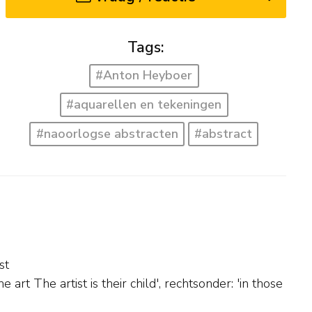
Tags:
#Anton Heyboer
#aquarellen en tekeningen
#naoorlogse abstracten
#abstract
st
rt The artist is their child', rechtsonder: 'in those