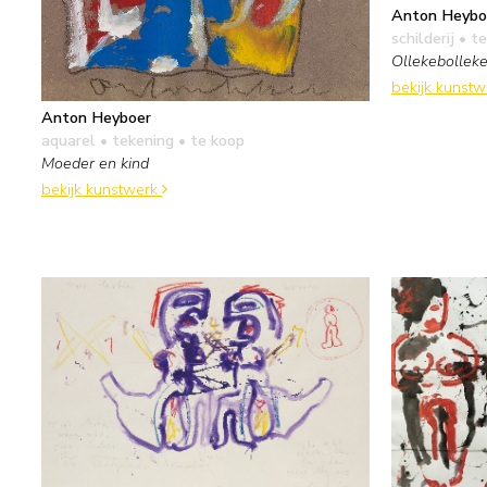
Anton Heybo
schilderij
• te
Ollekebollek
bekijk kunst
Anton Heyboer
aquarel • tekening
• te koop
Moeder en kind
bekijk kunstwerk