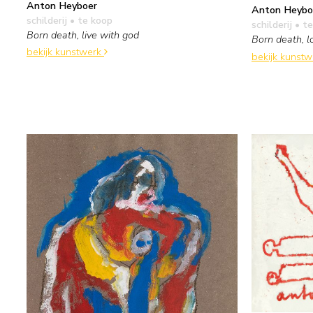
Anton Heyboer
Anton Heybo
schilderij
• te koop
schilderij
• te
Born death, live with god
Born death, l
bekijk kunstwerk
bekijk kunst