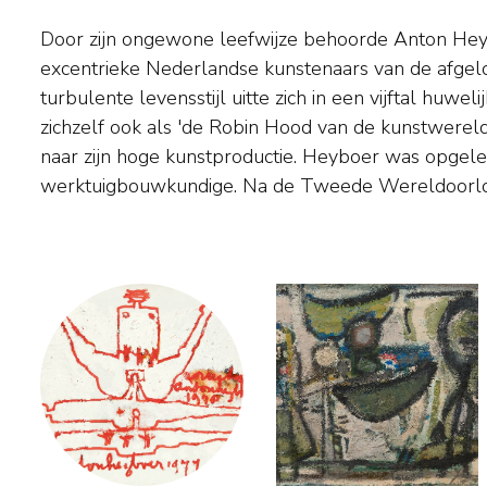
Door zijn ongewone leefwijze behoorde Anton Hey
tekenen, zij het nog in een traditionele stijl. T
excentrieke Nederlandse kunstenaars van de afgelo
ontwikkelde hij een eigen filosofisch schema op 
turbulente levensstijl uitte zich in een vijftal huwel
abstracte kunstwerken ontstonden. Toch blijven er in 
zichzelf ook als 'de Robin Hood van de kunstwerel
etsen altijd figuratieve elementen aanwezig. Teven
naar zijn hoge kunstproductie. Heyboer was opgelei
met teksten de thema's van zijn werk, waarin vaak menselijke relat
werktuigbouwkundige. Na de Tweede Wereldoorlo