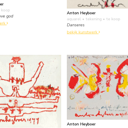
er
 koop
Anton Heyboer
ove god
aquarel • tekening
• te koop
werk
Danseres
bekijk kunstwerk
Anton Heyboer