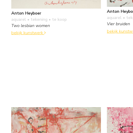
Anton Heybo
Anton Heyboer
aquarel • te
aquarel • tekening
• te koop
Vier bruiden
Two lesbian women
bekijk kunst
bekijk kunstwerk