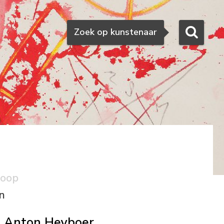
Zoeken
Zoek op kunstenaar
koop
n
Anton Heyboer