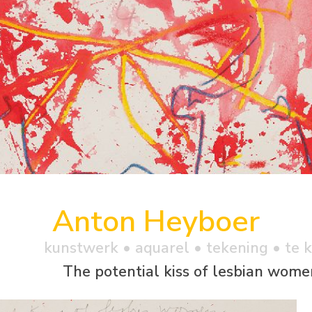
Anton Heyboer
kunstwerk •
aquarel
• tekening • te 
The potential kiss of lesbian wome