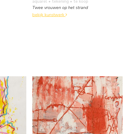
aquarel • tekening
• te koop
Twee vrouwen op het strand
bekijk kunstwerk