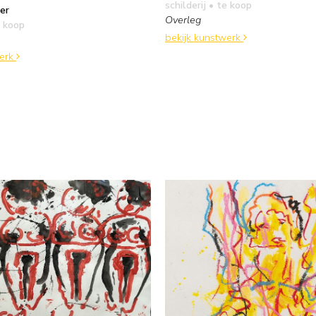
schilderij
• te koop
er
Overleg
 koop
bekijk kunstwerk
e
werk