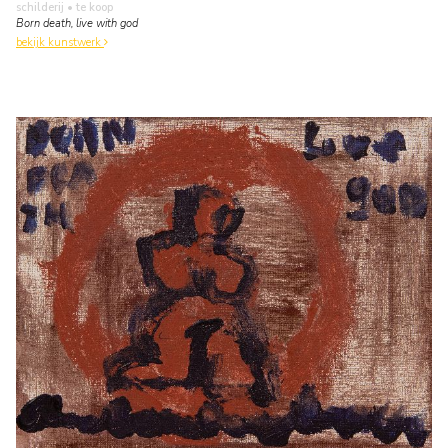
schilderij
• te koop
Born death, live with god
bekijk kunstwerk