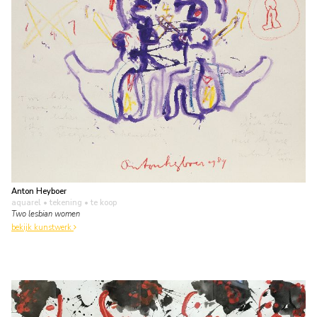
Anton Heyboer
aquarel • tekening
• te koop
Two lesbian women
bekijk kunstwerk