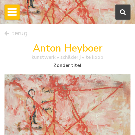
terug
Anton Heyboer
kunstwerk •
schilderij
• te koop
Zonder titel