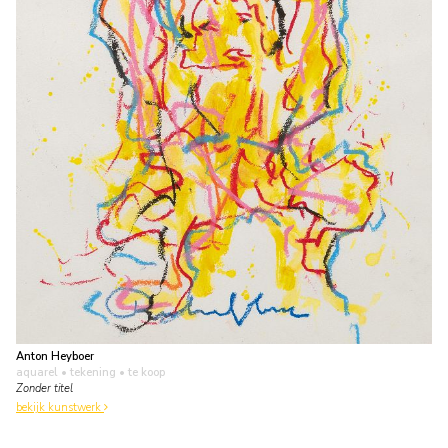
Anton Heyboer
aquarel • tekening
• te koop
Zonder titel
bekijk kunstwerk