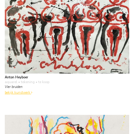
Anton Heyboer
aquarel • tekening
• te koop
Vier bruiden
bekijk kunstwerk