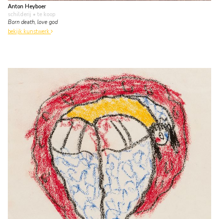
Anton Heyboer
schilderij
• te koop
Born death, love god
bekijk kunstwerk