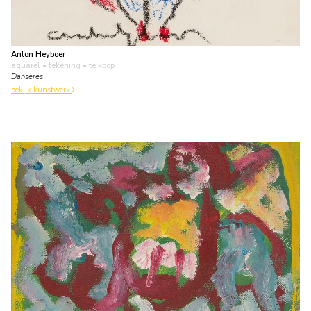
Anton Heyboer
aquarel • tekening
• te koop
Danseres
bekijk kunstwerk