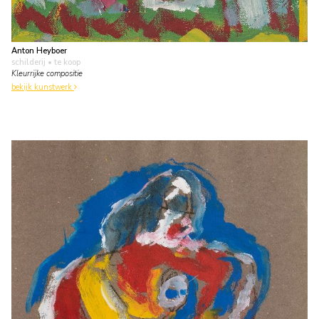
Anton Heyboer
schilderij
• te koop
Kleurrijke compositie
bekijk kunstwerk