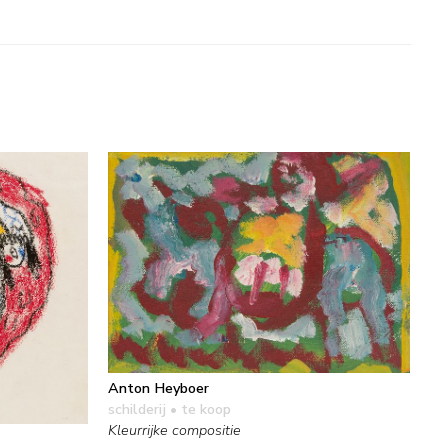
Anton Heyboer
schilderij
• te koop
Kleurrijke compositie