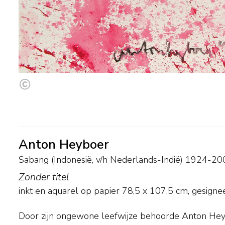
Anton Heyboer
Sabang (Indonesië, v/h Nederlands-Indië) 1924-20
Zonder titel
inkt en aquarel op papier
78,5
x
107,5
cm, gesigne
Door zijn ongewone leefwijze behoorde Anton Hey
tekenen, zij het nog in een traditionele stijl. T