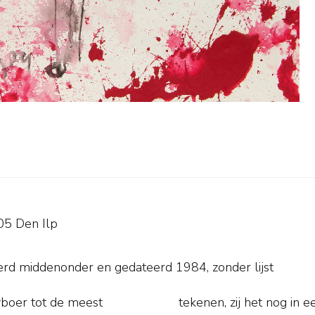
05 Den Ilp
erd middenonder en
gedateerd 1984, zonder lijst
boer tot de meest
ussen 1954 en 1957