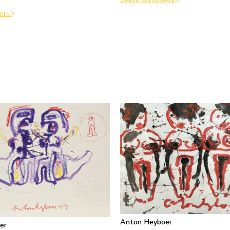
e
werk
Anton Heyboer
er