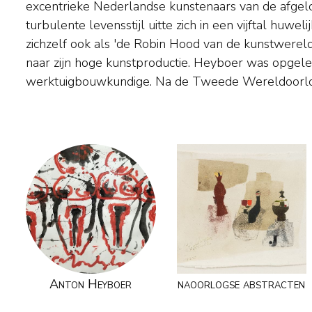
excentrieke Nederlandse kunstenaars van de afgelo
ontwikkelde hij een eigen filosofisch schema op 
turbulente levensstijl uitte zich in een vijftal huwel
abstracte kunstwerken ontstonden. Toch blijven er in 
zichzelf ook als 'de Robin Hood van de kunstwerel
etsen altijd figuratieve elementen aanwezig. Teven
naar zijn hoge kunstproductie. Heyboer was opgelei
met teksten de thema's van zijn werk, waarin vaak menselijke relat
werktuigbouwkundige. Na de Tweede Wereldoorlo
Anton Heyboer
naoorlogse abstracten