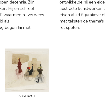
pen decennia. Zijn
basis waarvan zijn
ijken. Hij omschreef
zijn schilderijen en
d', waarmee hij verwees
s verduidelijkte Heyboer
d als
ies een
g begon hij met
rol spelen.
abstract