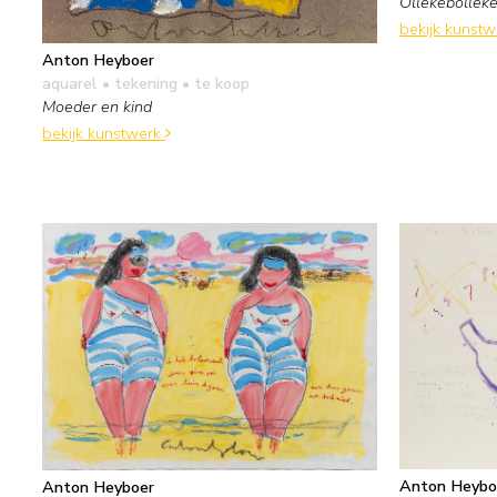
Ollekebollek
bekijk kunst
Anton Heyboer
aquarel • tekening
• te koop
Moeder en kind
bekijk kunstwerk
Anton Heybo
Anton Heyboer