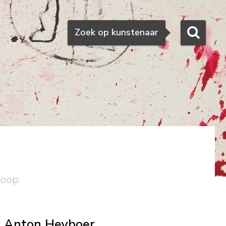
Zoeken
Zoek op kunstenaar
koop
Anton Heyboer