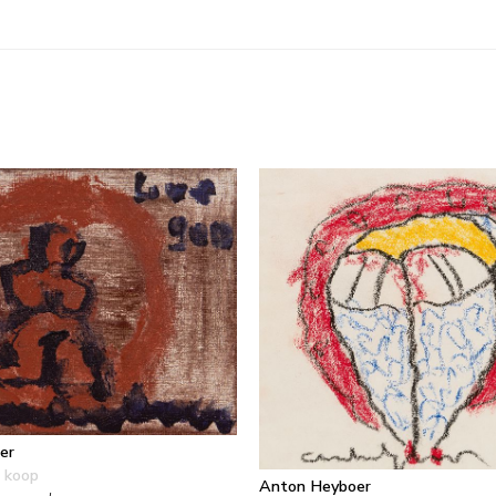
er
 koop
Anton Heyboer