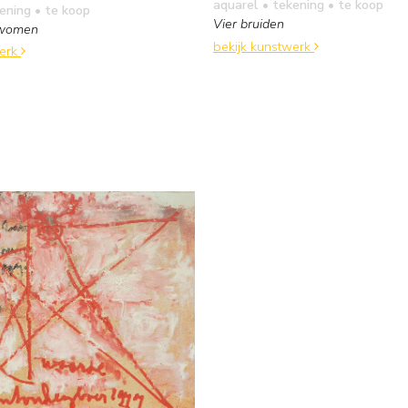
aquarel • tekening
• te koop
kening
• te koop
Vier bruiden
 women
bekijk kunstwerk
werk