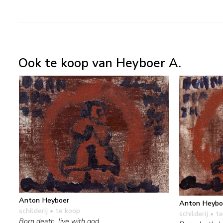
Ook te koop van Heyboer A.
Anton Heyboer
Anton Heybo
schilderij
• te koop
schilderij
• te
Born death, live with god