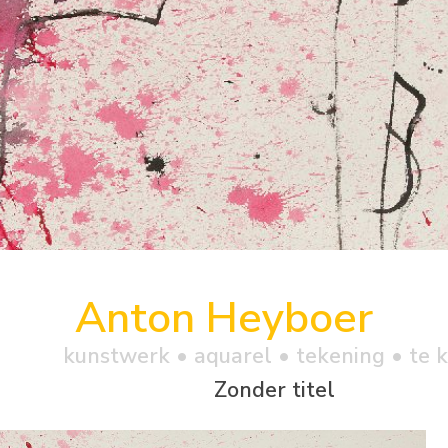
Anton Heyboer
kunstwerk •
aquarel
• tekening • te 
Zonder titel