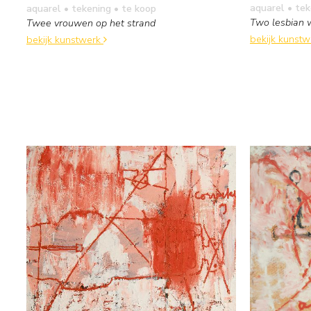
aquarel • te
aquarel • tekening
• te koop
Two lesbian
Twee vrouwen op het strand
bekijk kunst
bekijk kunstwerk