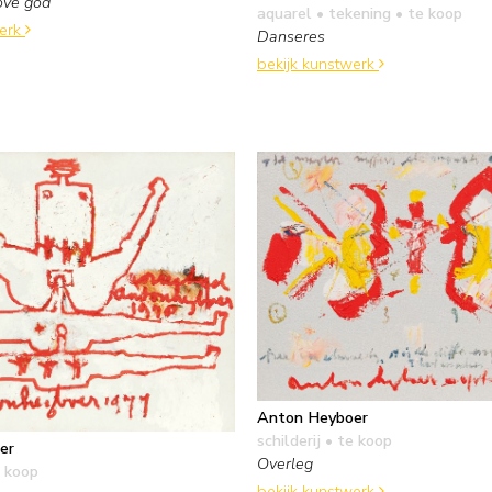
ove god
aquarel • tekening
• te koop
werk
Danseres
bekijk kunstwerk
Anton Heyboer
schilderij
• te koop
er
Overleg
 koop
bekijk kunstwerk