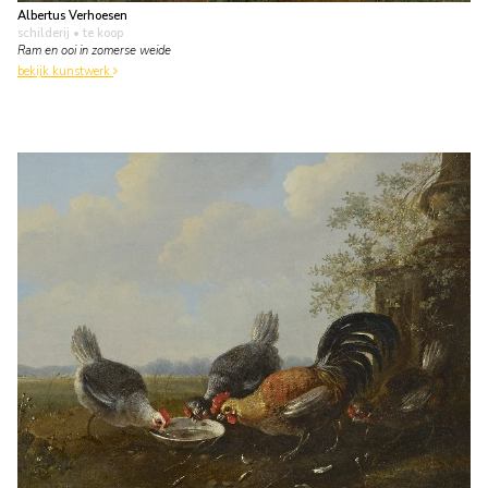
Albertus Verhoesen
schilderij
• te koop
Ram en ooi in zomerse weide
bekijk kunstwerk