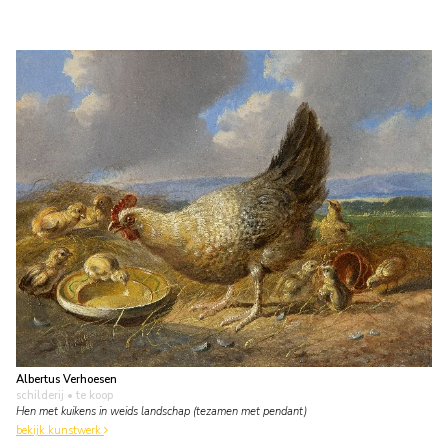
Albertus Verhoesen
schilderij
• te koop
Hen met kuikens in weids landschap (tezamen met pendant)
bekijk kunstwerk