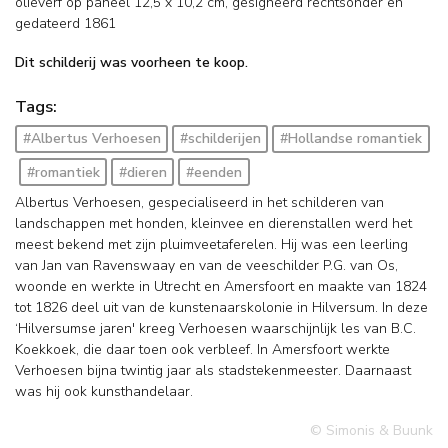
olieverf op paneel
12,5
x
10,2
cm, gesigneerd rechtsonder en
gedateerd 1861
Dit schilderij was voorheen te koop.
Tags:
#Albertus Verhoesen
#schilderijen
#Hollandse romantiek
#romantiek
#dieren
#eenden
Albertus Verhoesen, gespecialiseerd in het schilderen van
landschappen met honden, kleinvee en dierenstallen werd het
meest bekend met zijn pluimveetaferelen. Hij was een leerling
van Jan van Ravenswaay en van de veeschilder P.G. van Os,
woonde en werkte in Utrecht en Amersfoort en maakte van 1824
tot 1826 deel uit van de kunstenaarskolonie in Hilversum. In deze
‘Hilversumse jaren' kreeg Verhoesen waarschijnlijk les van B.C.
Koekkoek, die daar toen ook verbleef. In Amersfoort werkte
Verhoesen bijna twintig jaar als stadstekenmeester. Daarnaast
was hij ook kunsthandelaar.
© Simonis & Buunk