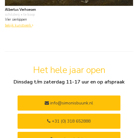
Albertus Verhoesen
schilderij
• te koop
Vier sierkippen
bekijk kunstwerk
Het hele jaar open
Dinsdag t/m zaterdag 11-17 uur en op afspraak
info@simonisbuunk.nl
+31 (0) 318 652888