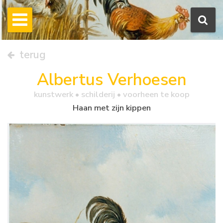
terug
Albertus Verhoesen
kunstwerk •
schilderij
• voorheen te koop
Haan met zijn kippen