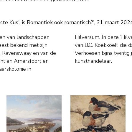
te Kus', is Romantiek ook romantisch?', 31 maart 202
eren van landschappen
sen waarschijnlijk les
eest bekend met zijn
n Amersfoort werkte
an Ravenswaay en van de
r. Daarnaast was hij ook
cht en Amersfoort en
kunsthandelaar.
arskolonie in