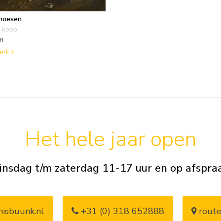
hoesen
 koop
en
werk
Het hele jaar open
insdag t/m zaterdag 11-17 uur en op afspra
isbuunk.nl
+31 (0) 318 652888
route