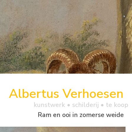
Albertus Verhoesen
kunstwerk •
schilderij
• te koop
Ram en ooi in zomerse weide