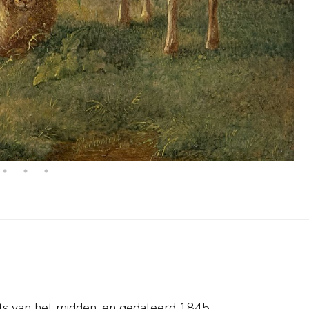
ts van het midden. en
gedateerd 1845