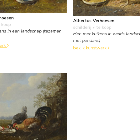
hoesen
Albertus Verhoesen
 koop
schilderij
• te koop
ens in een landschap (tezamen
Hen met kuikens in weids lands
met pendant)
werk
bekijk kunstwerk