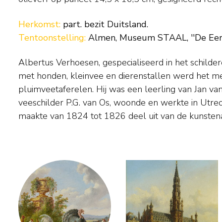
Herkomst:
part. bezit Duitsland.
Tentoonstelling:
Almen, Museum STAAL, ''De Eers
Albertus Verhoesen, gespecialiseerd in het schild
Hilversum. In deze ‘Hilversumse jaren' kreeg Verhoe
met honden, kleinvee en dierenstallen werd het m
van B.C. Koekkoek, die daar toen ook verbleef. I
pluimveetaferelen. Hij was een leerling van Jan v
Verhoesen bijna twintig jaar als stadstekenmeeste
veeschilder P.G. van Os, woonde en werkte in Utre
maakte van 1824 tot 1826 deel uit van de kunstena