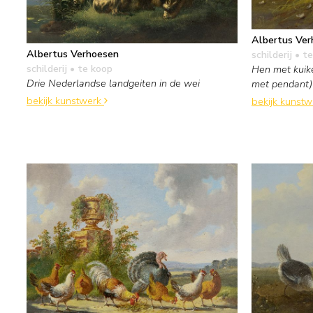
Albertus Ver
Albertus Verhoesen
schilderij
• te
schilderij
• te koop
Hen met kuik
Drie Nederlandse landgeiten in de wei
met pendant)
bekijk kunstwerk
bekijk kunst