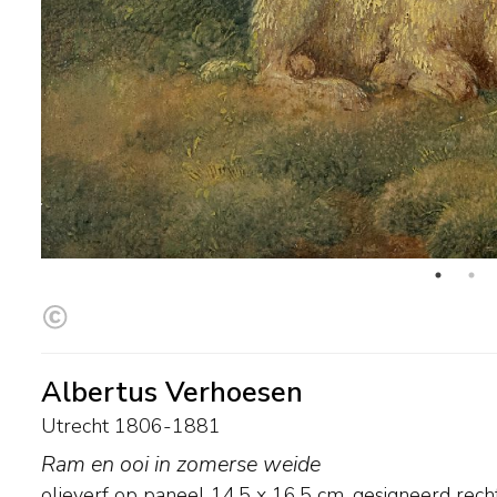
Albertus Verhoesen
Utrecht 1806-1881
Ram en ooi in zomerse weide
olieverf op paneel
14,5
x
16,5
cm, gesigneerd rech