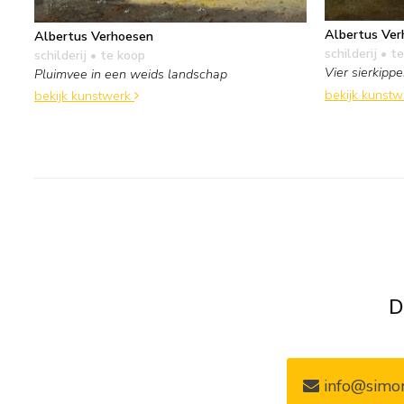
Albertus Ver
Albertus Verhoesen
schilderij
• te
schilderij
• te koop
Vier sierkipp
Pluimvee in een weids landschap
bekijk kunst
bekijk kunstwerk
D
info@simon