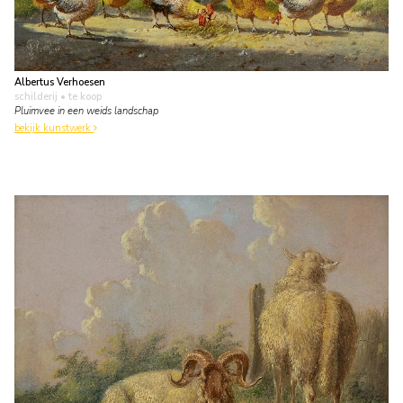
Albertus Verhoesen
schilderij
• te koop
Pluimvee in een weids landschap
bekijk kunstwerk