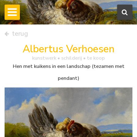
terug
Albertus Verhoesen
kunstwerk •
schilderij
• te koop
Hen met kuikens in een landschap (tezamen met
pendant)