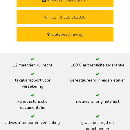
info@simonisbuunk.nl
+31 (0) 318 652888
routebeschrijving
12 maanden ruilrecht
100% authenticiteitsgarantie
taxatierapport voor
gerestaureerd in eigen atelier
verzekering
kunsthistorische
nieuwe of originele lijst
documentatie
advies interieur en verlichting
gratis bezorgd en
opgehangen