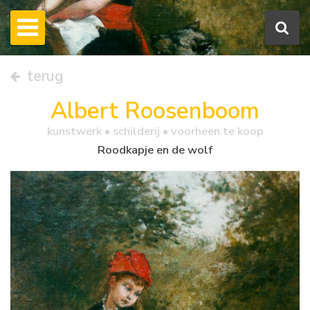
terug
Albert Roosenboom
kunstwerk •
schilderij
• voorheen te koop
Roodkapje en de wolf