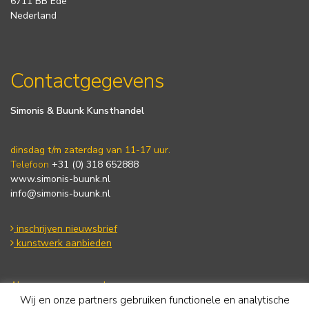
6711 BB Ede
Nederland
Contactgegevens
Simonis & Buunk Kunsthandel
dinsdag t/m zaterdag van 11-17 uur.
Telefoon
+31 (0) 318 652888
www.simonis-buunk.nl
info@simonis-buunk.nl
inschrijven nieuwsbrief
kunstwerk aanbieden
Algemene voorwaarden
Wij en onze partners gebruiken functionele en analytische
Privacy statement