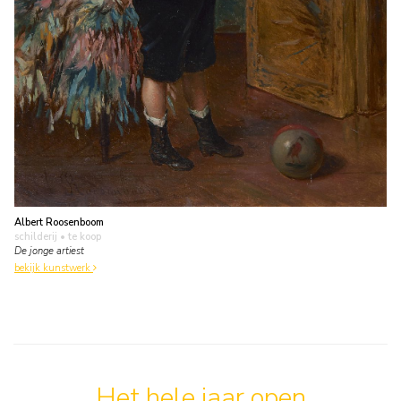
Albert Roosenboom
schilderij
• te koop
De jonge artiest
bekijk kunstwerk
Het hele jaar open