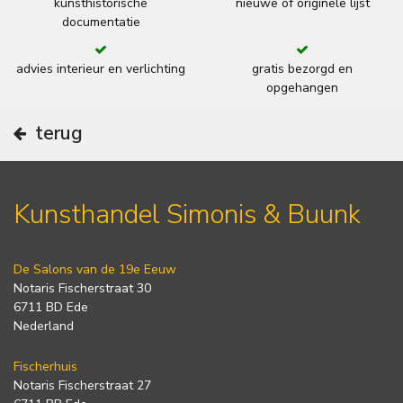
kunsthistorische
nieuwe of originele lijst
documentatie
advies interieur en verlichting
gratis bezorgd en
opgehangen
terug
Kunsthandel Simonis & Buunk
De Salons van de 19e Eeuw
Notaris Fischerstraat 30
6711 BD Ede
Nederland
Fischerhuis
Notaris Fischerstraat 27