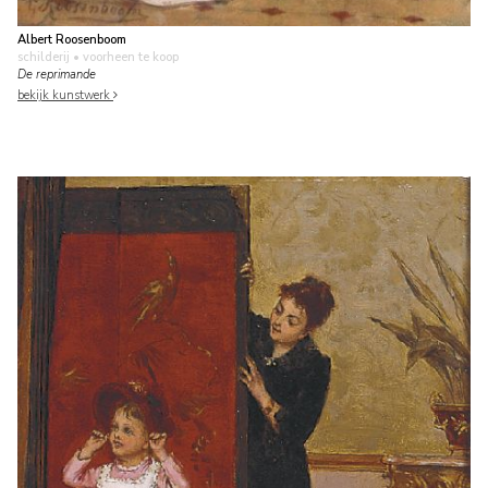
Albert Roosenboom
schilderij
• voorheen te koop
De reprimande
bekijk kunstwerk