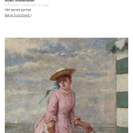
Albert Roosenboom
schilderij
• voorheen te koop
Het eerste portret
bekijk kunstwerk