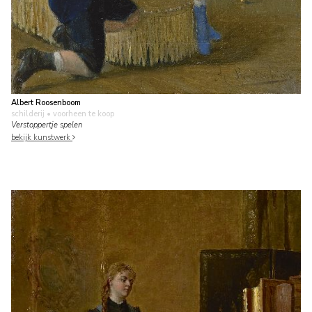
Albert Roosenboom
schilderij
• voorheen te koop
Verstoppertje spelen
bekijk kunstwerk