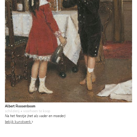
Albert Roosenboom
schilderij
• voorheen te koop
Na het feestje (net als vader en moeder)
bekijk kunstwerk