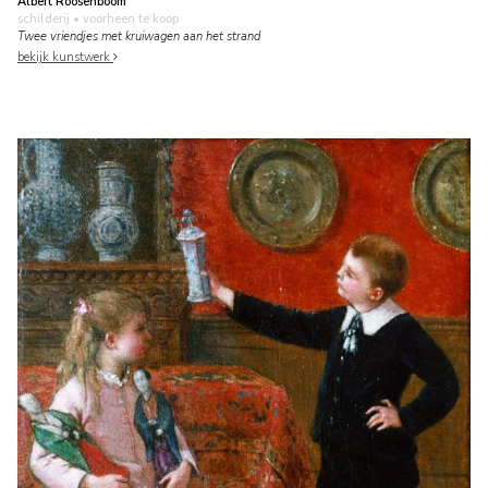
Albert Roosenboom
schilderij
• voorheen te koop
Twee vriendjes met kruiwagen aan het strand
bekijk kunstwerk