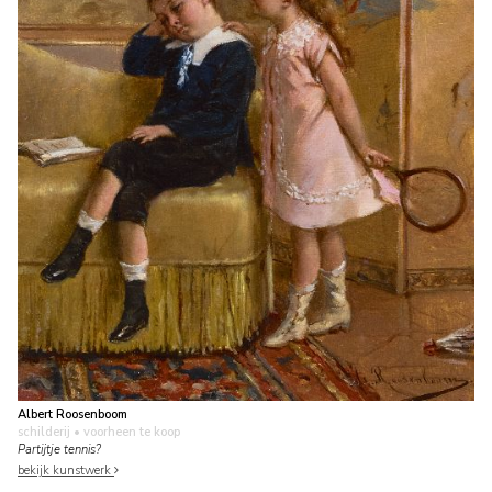
Albert Roosenboom
schilderij
• voorheen te koop
Partijtje tennis?
bekijk kunstwerk