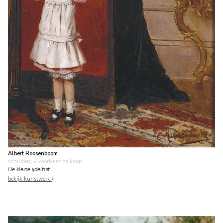
Albert Roosenboom
schilderij
• voorheen te koop
De kleine ijdeltuit
bekijk kunstwerk