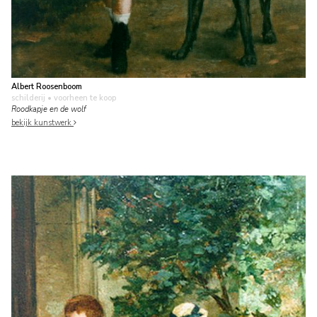
Albert Roosenboom
schilderij
• voorheen te koop
Roodkapje en de wolf
bekijk kunstwerk