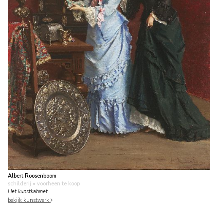
Albert Roosenboom
schilderij
• voorheen te koop
Het kunstkabinet
bekijk kunstwerk