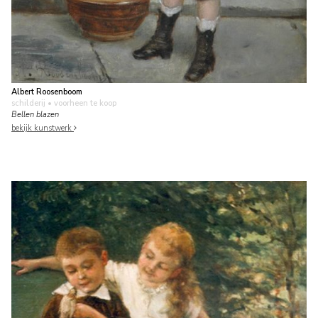
Albert Roosenboom
schilderij
• voorheen te koop
Bellen blazen
bekijk kunstwerk