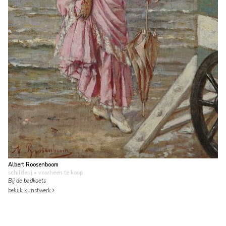
Albert Roosenboom
schilderij
• voorheen te koop
Bij de badkoets
bekijk kunstwerk