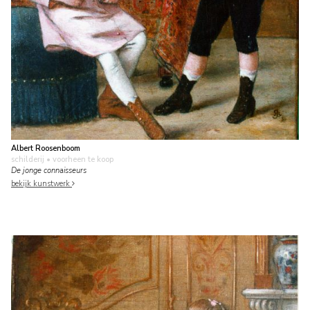
Albert Roosenboom
schilderij
• voorheen te koop
De jonge connaisseurs
bekijk kunstwerk