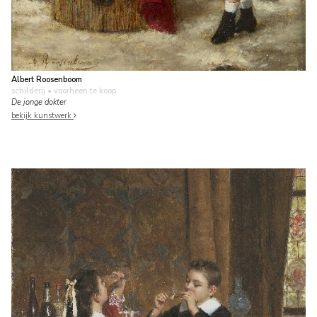
Albert Roosenboom
schilderij
• voorheen te koop
De jonge dokter
bekijk kunstwerk