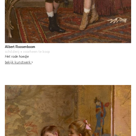
Albert Roosenboom
schilderij
• voorheen te koop
Het rode hoedje
bekijk kunstwerk