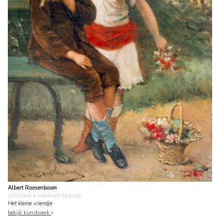
Albert Roosenboom
schilderij
• voorheen te koop
Het kleine vriendje
bekijk kunstwerk