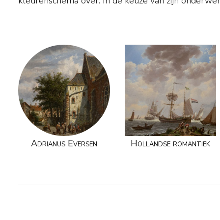
kleurenschema over. In de keuze van zijn onderwerpen was hij echter
Adrianus Eversen
Hollandse romantiek