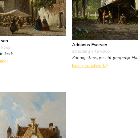
rsen
Adrianus Eversen
 koop
schilderij
• te koop
de kerk
Zonnig stadsgezicht (mogelijk Ha
werk
bekijk kunstwerk