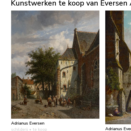
Kunstwerken te koop van Eversen 
Adrianus Eversen
Adrianus Eve
schilderij
• te koop