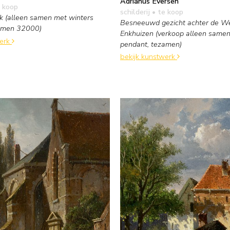
Adrianus Eversen
 koop
schilderij
• te koop
k (alleen samen met winters
Besneeuwd gezicht achter de We
zamen 32000)
Enkhuizen (verkoop alleen same
werk
pendant, tezamen)
bekijk kunstwerk