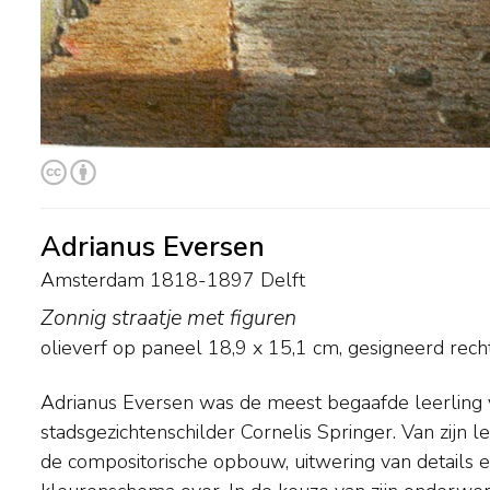
Adrianus Eversen
Amsterdam 1818-1897 Delft
Zonnig straatje met figuren
olieverf op paneel
18,9
x
15,1
cm, gesigneerd recht
Adrianus Eversen was de meest begaafde leerling 
vrijer. Schilderde Springer vooral 'portretten' van bestaande ge
stadsgezichtenschilder Cornelis Springer. Van zijn
stadsdelen, Eversen arrangeerde zijn dorpen en
de compositorische opbouw, uitwering van details
Stedelijk Museum en Rijksprentenkabinet in Amsterdam 