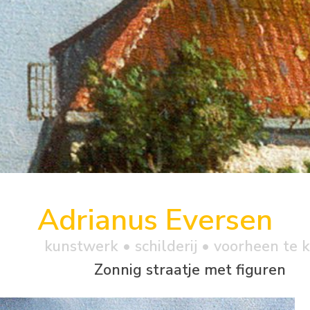
Adrianus Eversen
kunstwerk •
schilderij
• voorheen te 
Zonnig straatje met figuren