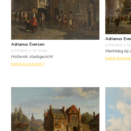
Adrianus Eve
Adrianus Eversen
schilderij
• te
schilderij
• te koop
Marktdag bij 
Hollands stadsgezicht
bekijk kunst
bekijk kunstwerk