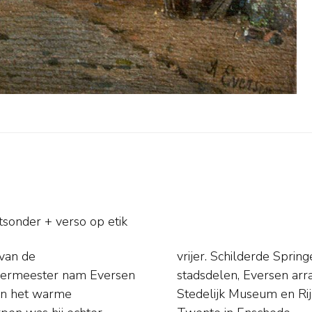
sonder + verso op etik
van de
bouwen en
 leermeester nam Eversen
 straatjes zelf. Musea:
 en het warme
en Rijksmuseum