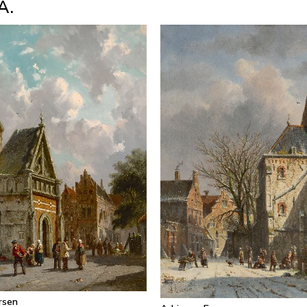
A.
rsen