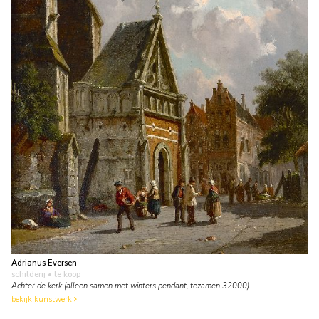
Adrianus Eversen
schilderij
• te koop
Achter de kerk (alleen samen met winters pendant, tezamen 32000)
bekijk kunstwerk