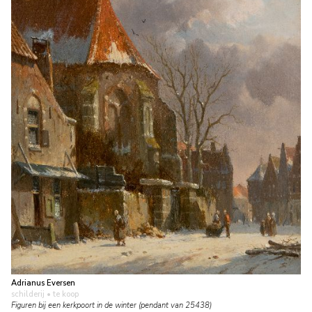
Adrianus Eversen
schilderij
• te koop
Figuren bij een kerkpoort in de winter (pendant van 25438)