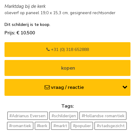
Marktdag bij de kerk
olieverf op paneel
19,0
x
15,3
cm, gesigneerd rechtsonder
Dit schilderij is te koop.
Prijs: € 10.500
+31 (0) 318 652888
kopen
vraag / reactie
Tags:
#Adrianus Eversen
#schilderijen
#Hollandse romantiek
#romantiek
#kerk
#markt
#populier
#stadsgezicht