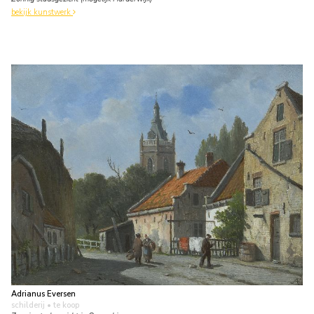
bekijk kunstwerk
Adrianus Eversen
schilderij
• te koop