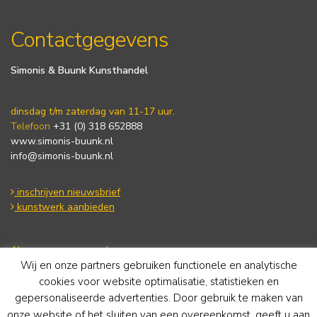
Contactgegevens
Simonis & Buunk Kunsthandel
dinsdag t/m zaterdag van 11-17 uur.
Telefoon
+31 (0) 318 652888
www.simonis-buunk.nl
info@simonis-buunk.nl
inschrijven nieuwsbrief
kunstwerk aanbieden
Algemene voorwaarden
Wij en onze partners gebruiken functionele en analytische
Privacy statement
Cookie Policy
cookies voor website optimalisatie, statistieken en
Disclaimer
gepersonaliseerde advertenties. Door gebruik te maken van
onze website of het sluiten van een overeenkomst, geeft u aan