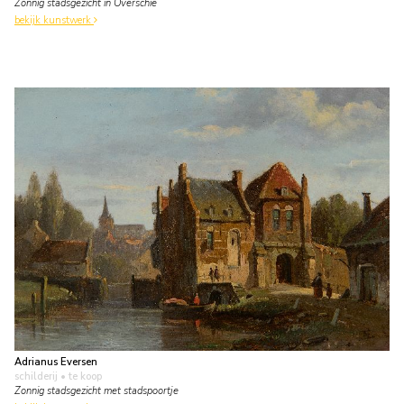
Zonnig stadsgezicht in Overschie
bekijk kunstwerk
Adrianus Eversen
schilderij
• te koop
Zonnig stadsgezicht met stadspoortje