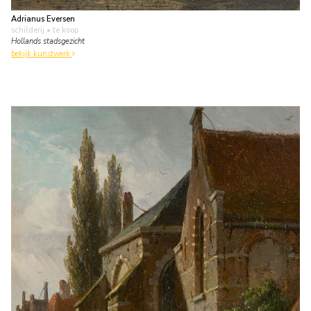
Adrianus Eversen
schilderij
• te koop
Hollands stadsgezicht
bekijk kunstwerk