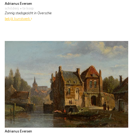
Adrianus Eversen
schilderij
• te koop
Zonnig stadsgezicht in Overschie
bekijk kunstwerk
Adrianus Eversen