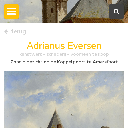
terug
Adrianus Eversen
kunstwerk •
schilderij
• voorheen te koop
Zonnig gezicht op de Koppelpoort te Amersfoort