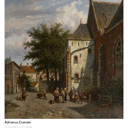
Adrianus Eversen
schilderij
• te koop