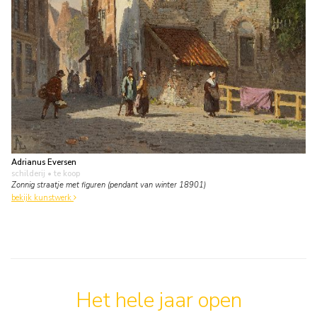
Adrianus Eversen
schilderij
• te koop
Zonnig straatje met figuren (pendant van winter 18901)
bekijk kunstwerk
Het hele jaar open