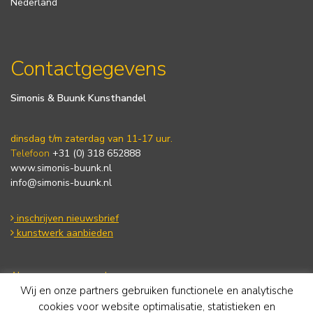
Nederland
Contactgegevens
Simonis & Buunk Kunsthandel
dinsdag t/m zaterdag van 11-17 uur.
Telefoon
+31 (0) 318 652888
www.simonis-buunk.nl
info@simonis-buunk.nl
inschrijven nieuwsbrief
kunstwerk aanbieden
Algemene voorwaarden
Wij en onze partners gebruiken functionele en analytische
Privacy statement
Cookie Policy
cookies voor website optimalisatie, statistieken en