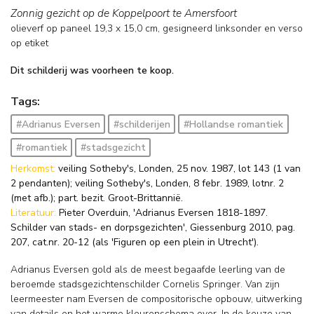
Zonnig gezicht op de Koppelpoort te Amersfoort
olieverf op paneel
19,3
x
15,0
cm, gesigneerd linksonder en verso
op etiket
Dit schilderij was voorheen te koop.
Tags:
#Adrianus Eversen
#schilderijen
#Hollandse romantiek
#romantiek
#stadsgezicht
Herkomst:
veiling Sotheby's, Londen, 25 nov. 1987, lot 143 (1 van
2 pendanten); veiling Sotheby's, Londen, 8 febr. 1989, lotnr. 2
(met afb.); part. bezit. Groot-Brittannië.
Literatuur:
Pieter Overduin, 'Adrianus Eversen 1818-1897.
Schilder van stads- en dorpsgezichten', Giessenburg 2010, pag.
207, cat.nr. 20-12 (als 'Figuren op een plein in Utrecht').
Adrianus Eversen gold als de meest begaafde leerling van de
beroemde stadsgezichtenschilder Cornelis Springer. Van zijn
leermeester nam Eversen de compositorische opbouw, uitwerking
van details en het warme kleurenschema over. In de keuze van