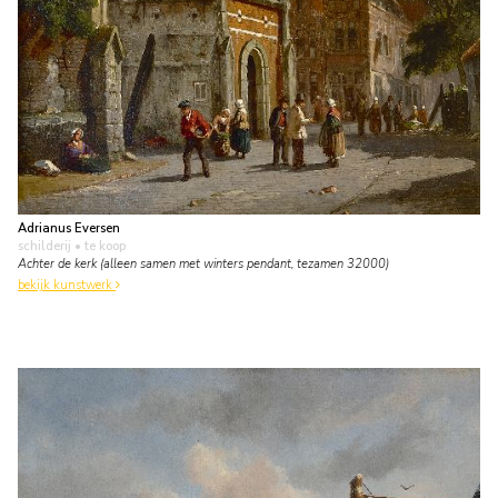
Adrianus Eversen
schilderij
• te koop
Achter de kerk (alleen samen met winters pendant, tezamen 32000)
bekijk kunstwerk