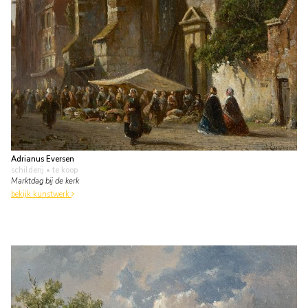
Adrianus Eversen
schilderij
• te koop
Marktdag bij de kerk
bekijk kunstwerk