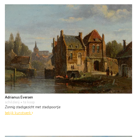
Adrianus Eversen
schilderij
• te koop
Zonnig stadsgezicht met stadspoortje
bekijk kunstwerk