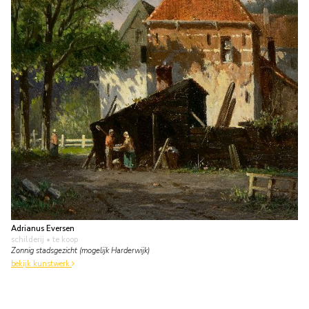
Adrianus Eversen
schilderij
• te koop
Zonnig stadsgezicht (mogelijk Harderwijk)
bekijk kunstwerk