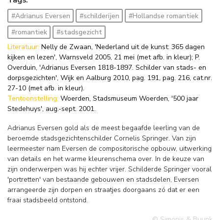
#Adrianus Eversen
#schilderijen
#Hollandse romantiek
#romantiek
#stadsgezicht
Literatuur:
Nelly de Zwaan, 'Nederland uit de kunst: 365 dagen
kijken en lezen', Warnsveld 2005, 21 mei (met afb. in kleur); P.
Overduin, 'Adrianus Eversen 1818-1897. Schilder van stads- en
dorpsgezichten', Wijk en Aalburg 2010, pag. 191, pag. 216, cat.nr.
27-10 (met afb. in kleur).
Tentoonstelling:
Woerden, Stadsmuseum Woerden, '500 jaar
Stedehuys', aug.-sept. 2001.
Adrianus Eversen gold als de meest begaafde leerling van de
beroemde stadsgezichtenschilder Cornelis Springer. Van zijn
leermeester nam Eversen de compositorische opbouw, uitwerking
van details en het warme kleurenschema over. In de keuze van
zijn onderwerpen was hij echter vrijer. Schilderde Springer vooral
'portretten' van bestaande gebouwen en stadsdelen, Eversen
arrangeerde zijn dorpen en straatjes doorgaans zó dat er een
fraai stadsbeeld ontstond.
© Simonis & Buunk