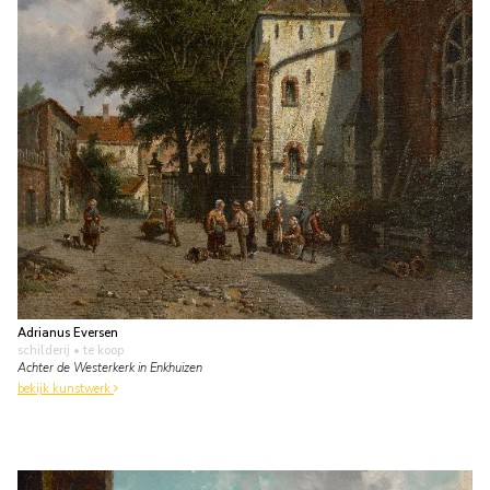
Adrianus Eversen
schilderij
• te koop
Achter de Westerkerk in Enkhuizen
bekijk kunstwerk