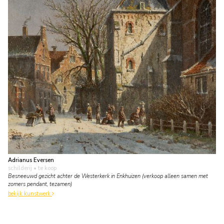
Adrianus Eversen
schilderij
• te koop
Besneeuwd gezicht achter de Westerkerk in Enkhuizen (verkoop alleen samen met
zomers pendant, tezamen)
bekijk kunstwerk