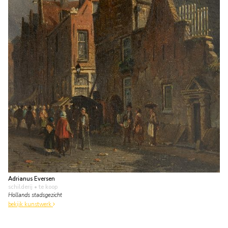
Adrianus Eversen
schilderij
• te koop
Hollands stadsgezicht
bekijk kunstwerk