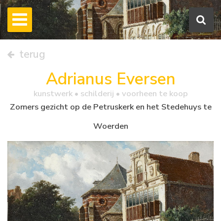
terug
Adrianus Eversen
kunstwerk •
schilderij
• voorheen te koop
Zomers gezicht op de Petruskerk en het Stedehuys te
Woerden