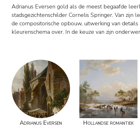
Adrianus Eversen gold als de meest begaafde lee
vrijer. Schilderde Springer vooral 'portretten' van
stadsgezichtenschilder Cornelis Springer. Van zijn
stadsdelen, Eversen arrangeerde zijn dorpen en st
de compositorische opbouw, uitwerking van detail
kleurenschema over. In de keuze van zijn onderwer
Adrianus Eversen
Hollandse romantiek