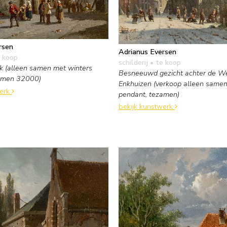
rsen
Adrianus Eversen
 koop
schilderij
• te koop
k (alleen samen met winters
Besneeuwd gezicht achter de We
zamen 32000)
Enkhuizen (verkoop alleen same
werk
pendant, tezamen)
bekijk kunstwerk