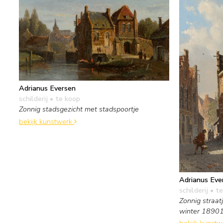
Adrianus Eversen
schilderij
• te koop
Zonnig stadsgezicht met stadspoortje
bekijk kunstwerk
Adrianus Eve
schilderij
• te
Zonnig straat
winter 18901