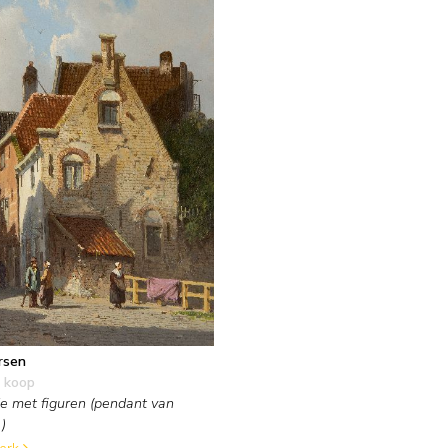
rsen
 koop
je met figuren (pendant van
)