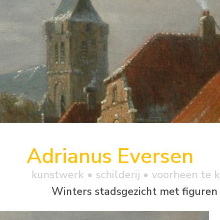
Adrianus Eversen
kunstwerk •
schilderij
• voorheen te 
Winters stadsgezicht met figuren