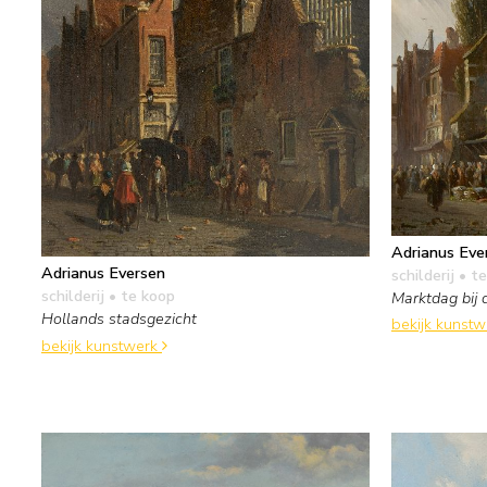
Adrianus Eve
Adrianus Eversen
schilderij
• te
schilderij
• te koop
Marktdag bij 
Hollands stadsgezicht
bekijk kunst
bekijk kunstwerk