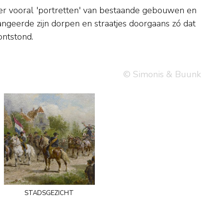
ontstond.
© Simonis & Buunk
stadsgezicht