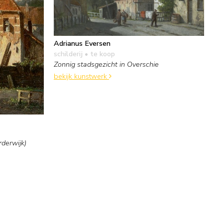
Adrianus Eversen
schilderij
• te koop
Zonnig stadsgezicht in Overschie
bekijk kunstwerk
rderwijk)