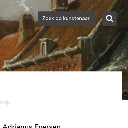
Zoeken
Zoek op kunstenaar
koop
Adrianus Eversen