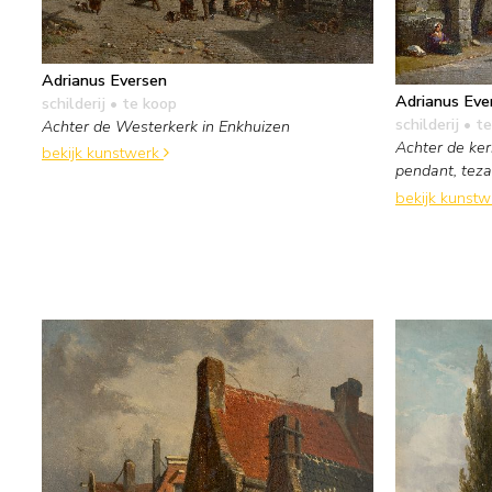
Adrianus Eversen
Adrianus Eve
schilderij
• te koop
schilderij
• te
Achter de Westerkerk in Enkhuizen
Achter de ker
bekijk kunstwerk
pendant, te
bekijk kunst