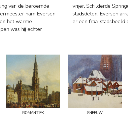
rling van de beroemde
 bestaande gebouwen en
 leermeester nam Eversen
raatjes doorgaans zó dat
s en het warme
er een fraai stadsbeeld 
pen was hij echter
romantiek
sneeuw