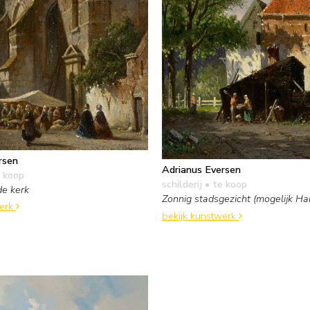
rsen
Adrianus Eversen
 koop
schilderij
• te koop
de kerk
Zonnig stadsgezicht (mogelijk Ha
werk
bekijk kunstwerk