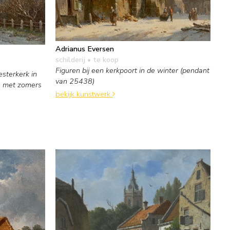
Adrianus Eversen
schilderij
• te koop
Figuren bij een kerkpoort in de winter (pendant
sterkerk in
van 25438)
n met zomers
bekijk kunstwerk