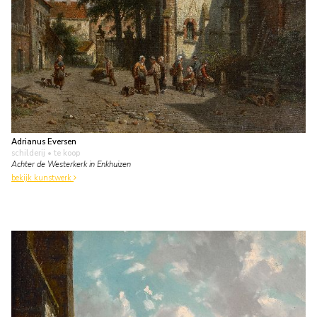
Adrianus Eversen
schilderij
• te koop
Achter de Westerkerk in Enkhuizen
bekijk kunstwerk