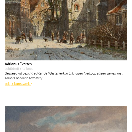
Adrianus Eversen
schilderij
• te koop
Besneeuwd gezicht achter de Westerkerk in Enkhuizen (verkoop alleen samen met
zomers pendant, tezamen)
bekijk kunstwerk