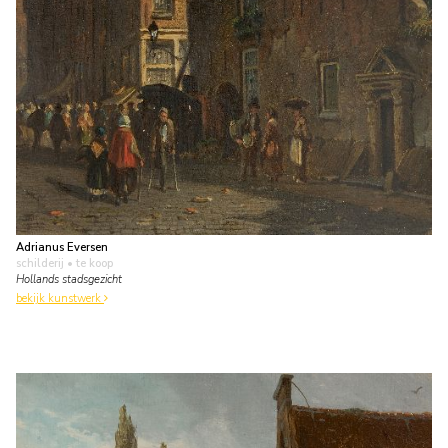
Adrianus Eversen
schilderij
• te koop
Hollands stadsgezicht
bekijk kunstwerk