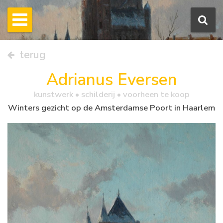
terug
Adrianus Eversen
kunstwerk •
schilderij
• voorheen te koop
Winters gezicht op de Amsterdamse Poort in Haarlem