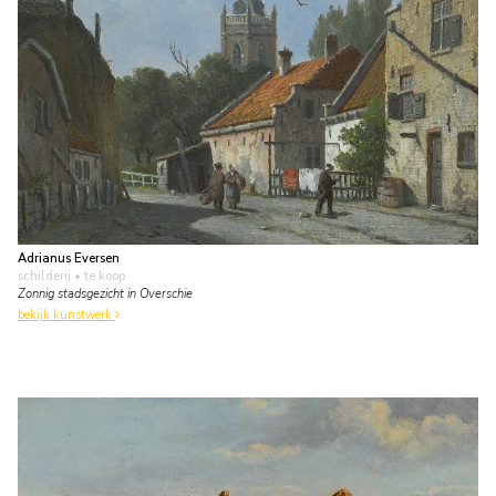
Adrianus Eversen
schilderij
• te koop
Zonnig stadsgezicht in Overschie
bekijk kunstwerk