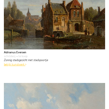
Adrianus Eversen
schilderij
• te koop
Zonnig stadsgezicht met stadspoortje
bekijk kunstwerk