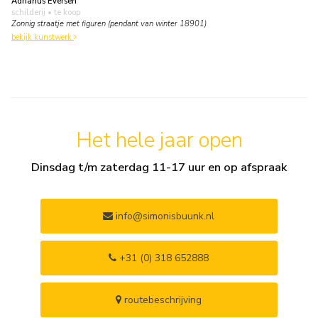
Adrianus Eversen
schilderij
• te koop
Zonnig straatje met figuren (pendant van winter 18901)
bekijk kunstwerk
Het hele jaar open
Dinsdag t/m zaterdag 11-17 uur en op afspraak
info@simonisbuunk.nl
+31 (0) 318 652888
routebeschrijving