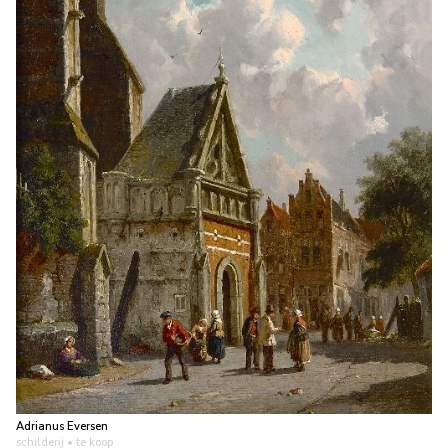
Adrianus Eversen
schilderij
• te koop