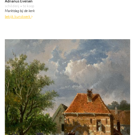
Adrianus Eversen
schilderij
• te koop
Marktdag bij de kerk
bekijk kunstwerk