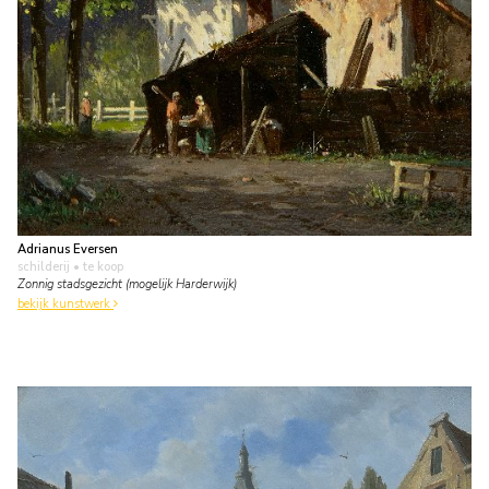
Adrianus Eversen
schilderij
• te koop
Zonnig stadsgezicht (mogelijk Harderwijk)
bekijk kunstwerk