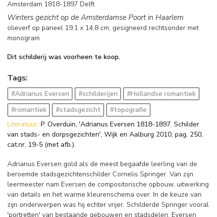
Amsterdam 1818-1897 Delft
Winters gezicht op de Amsterdamse Poort in Haarlem
olieverf op paneel
19,1
x
14,8
cm, gesigneerd rechtsonder met
monogram
Dit schilderij was voorheen te koop.
Tags:
#Adrianus Eversen
#schilderijen
#Hollandse romantiek
#romantiek
#stadsgezicht
#topografie
Literatuur:
P. Overduin, 'Adrianus Eversen 1818-1897. Schilder
van stads- en dorpsgezichten', Wijk en Aalburg 2010, pag. 250,
cat.nr. 19-5 (met afb.).
Adrianus Eversen gold als de meest begaafde leerling van de
beroemde stadsgezichtenschilder Cornelis Springer. Van zijn
leermeester nam Eversen de compositorische opbouw, uitwerking
van details en het warme kleurenschema over. In de keuze van
zijn onderwerpen was hij echter vrijer. Schilderde Springer vooral
'portretten' van bestaande gebouwen en stadsdelen, Eversen