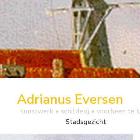
Adrianus Eversen
kunstwerk •
schilderij
• voorheen te 
Stadsgezicht