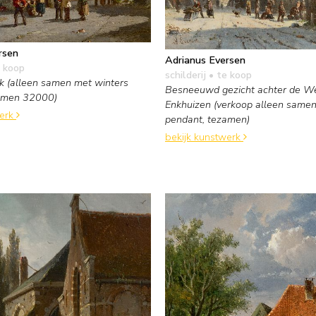
rsen
Adrianus Eversen
 koop
schilderij
• te koop
k (alleen samen met winters
Besneeuwd gezicht achter de We
zamen 32000)
Enkhuizen (verkoop alleen same
werk
pendant, tezamen)
bekijk kunstwerk