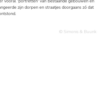
ontstond.
© Simonis & Buunk