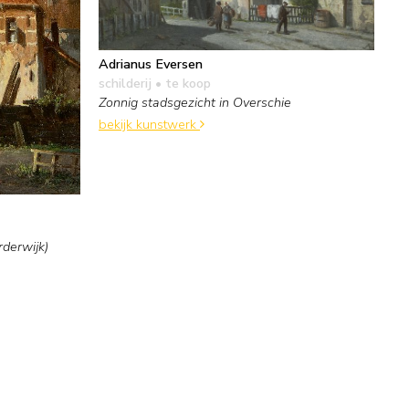
Adrianus Eversen
schilderij
• te koop
Zonnig stadsgezicht in Overschie
bekijk kunstwerk
rderwijk)