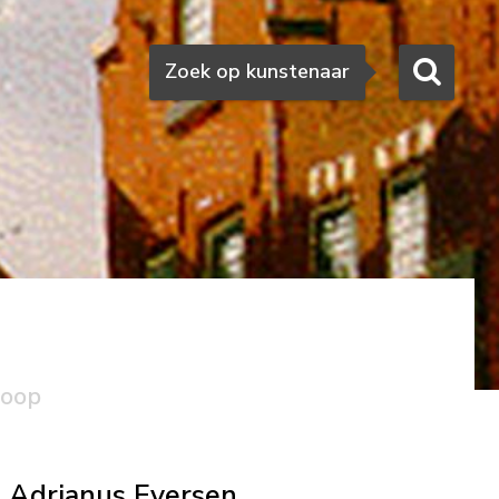
Zoeken
Zoek op kunstenaar
koop
Adrianus Eversen