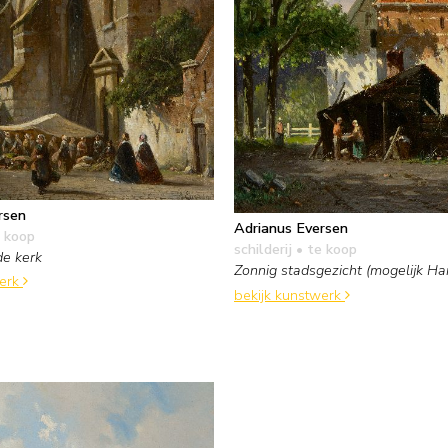
rsen
Adrianus Eversen
 koop
schilderij
• te koop
de kerk
Zonnig stadsgezicht (mogelijk Ha
werk
bekijk kunstwerk