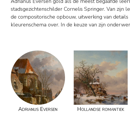
Adrianus Eversen gold als de meest begaafde lee
vrijer. Schilderde Springer vooral 'portretten' van
stadsgezichtenschilder Cornelis Springer. Van zijn
stadsdelen, Eversen arrangeerde zijn dorpen en st
de compositorische opbouw, uitwerking van detail
kleurenschema over. In de keuze van zijn onderwer
Adrianus Eversen
Hollandse romantiek