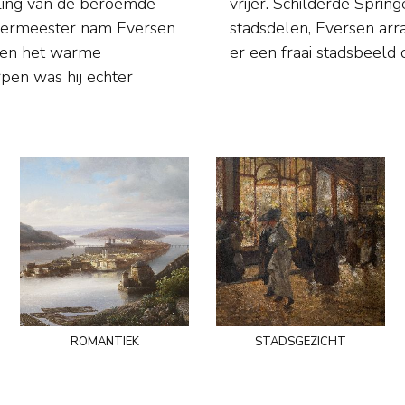
rling van de beroemde
 bestaande gebouwen en
 leermeester nam Eversen
raatjes doorgaans zó dat
s en het warme
er een fraai stadsbeeld 
pen was hij echter
romantiek
stadsgezicht