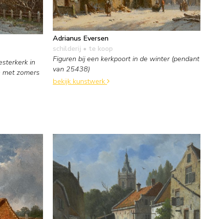
Adrianus Eversen
schilderij
• te koop
Figuren bij een kerkpoort in de winter (pendant
sterkerk in
van 25438)
n met zomers
bekijk kunstwerk