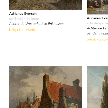
Adrianus Eversen
Adrianus Eve
schilderij
• te koop
schilderij
• te
Achter de Westerkerk in Enkhuizen
Achter de ker
bekijk kunstwerk
pendant, te
bekijk kunst