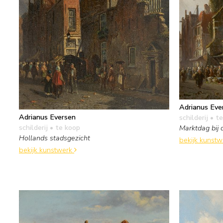
Adrianus Eve
Adrianus Eversen
schilderij
• te
schilderij
• te koop
Marktdag bij 
Hollands stadsgezicht
bekijk kunst
bekijk kunstwerk