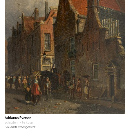
Adrianus Eversen
schilderij
• te koop
Hollands stadsgezicht