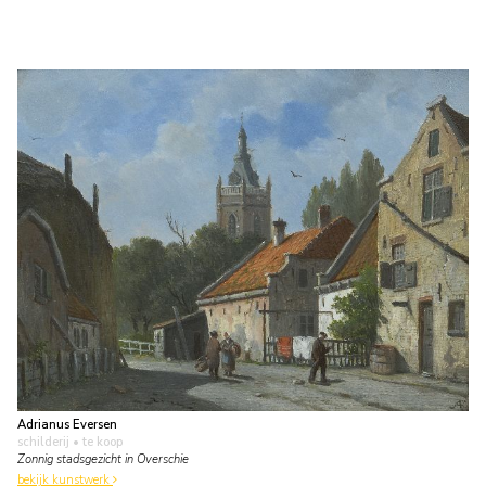
Adrianus Eversen
schilderij
• te koop
Zonnig stadsgezicht in Overschie
bekijk kunstwerk