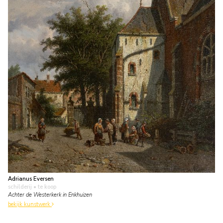
Adrianus Eversen
schilderij
• te koop
Achter de Westerkerk in Enkhuizen
bekijk kunstwerk