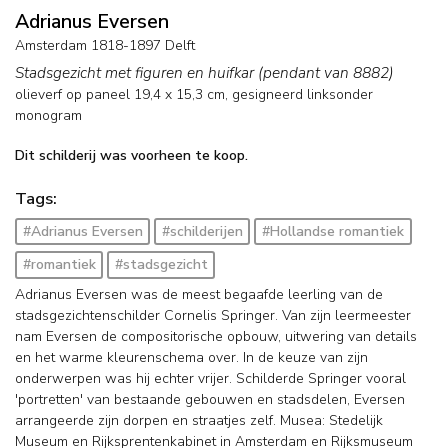
Adrianus Eversen
Amsterdam 1818-1897 Delft
Stadsgezicht met figuren en huifkar (pendant van 8882)
olieverf op paneel
19,4
x
15,3
cm, gesigneerd linksonder
monogram
Dit schilderij was voorheen te koop.
Tags:
#Adrianus Eversen
#schilderijen
#Hollandse romantiek
#romantiek
#stadsgezicht
Adrianus Eversen was de meest begaafde leerling van de
stadsgezichtenschilder Cornelis Springer. Van zijn leermeester
nam Eversen de compositorische opbouw, uitwering van details
en het warme kleurenschema over. In de keuze van zijn
onderwerpen was hij echter vrijer. Schilderde Springer vooral
'portretten' van bestaande gebouwen en stadsdelen, Eversen
arrangeerde zijn dorpen en straatjes zelf. Musea: Stedelijk
Museum en Rijksprentenkabinet in Amsterdam en Rijksmuseum