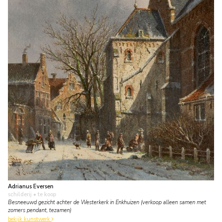
Adrianus Eversen
schilderij
• te koop
Besneeuwd gezicht achter de Westerkerk in Enkhuizen (verkoop alleen samen met
zomers pendant, tezamen)
bekijk kunstwerk