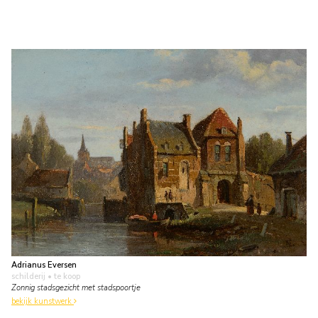
Adrianus Eversen
schilderij
• te koop
Zonnig stadsgezicht met stadspoortje
bekijk kunstwerk