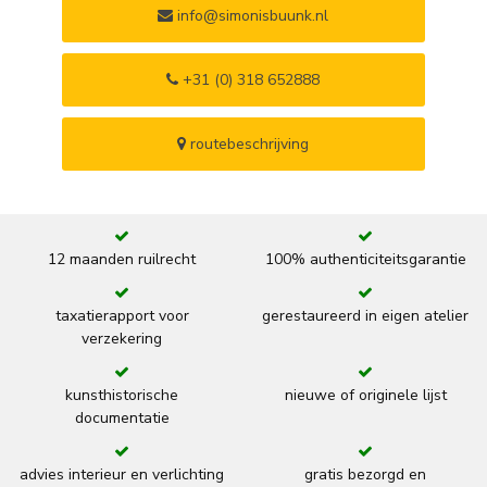
info@simonisbuunk.nl
+31 (0) 318 652888
routebeschrijving
12 maanden ruilrecht
100% authenticiteitsgarantie
taxatierapport voor
gerestaureerd in eigen atelier
verzekering
kunsthistorische
nieuwe of originele lijst
documentatie
advies interieur en verlichting
gratis bezorgd en