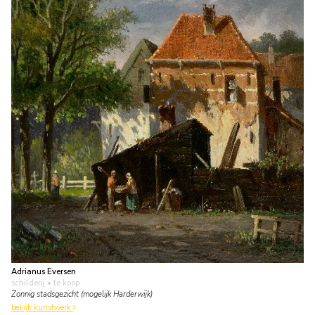
Adrianus Eversen
schilderij
• te koop
Zonnig stadsgezicht (mogelijk Harderwijk)
bekijk kunstwerk